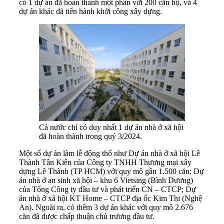
có 1 dự án đã hoàn thành một phần với 200 căn hộ, và 4
dự án khác đã tiến hành khởi công xây dựng.
Cả nước chỉ có duy nhất 1 dự án nhà ở xã hội
đã hoàn thành trong quý 3/2024.
Một số dự án làm lễ động thổ như Dự án nhà ở xã hội Lê
Thành Tân Kiên của Công ty TNHH Thương mại xây
dựng Lê Thành (TP HCM) với quy mô gần 1.500 căn; Dự
án nhà ở an sinh xã hội – khu 6 Vietsing (Bình Dương)
của Tổng Công ty đầu tư và phát triển CN – CTCP; Dự
án nhà ở xã hội KT Home – CTCP địa ốc Kim Thi (Nghệ
An). Ngoài ra, có thêm 3 dự án khác với quy mô 2.676
căn đã được chấp thuận chủ trương đầu tư.