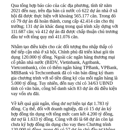
Qua tổng hợp báo cáo của các địa phương, tính từ năm
2021 đến nay, trên địa bàn cả nước có 622 dự án nhà ở xã
hội đã được thực hiện với khoảng 565.177 căn. Trong đó
có 79 dự án đã hoàn thành, cung cấp 42.414 căn cho thị
trường; 131 dự án khác đang trong quá trình xây dựng với
111.687 căn; và 412 dự án đã được chấp thuận chủ trương
đầu tư với tổng quy mô 411.076 căn.
Nhằm tạo điều kiện cho các đối tượng thu nhập thấp có
thể tiếp cận nhà ở xã hội, Chính phủ đã triển khai gói tín
dụng 120.000 tỷ đồng. Ngoài các ngân hàng thương mại
cổ phần nhà nước (BIDV, Vietinbank, Agribank,
Vietcombank), còn có thêm ngân hàng TPBank, VPBank,
MBBank và Techcombank đã có văn bản đăng ký tham
gia chương trình với số tiền đăng ký của mỗi ngân hàng là
5.000 tỷ đồng. Tuy nhiên, đến nay chỉ có 34/63 UBND
tỉnh có văn bản, công bố danh sách 83 dự án đủ điều kiện
vay vốn ưu đãi.
Về kết quả giải ngân, tổng dư nợ hiện tại đạt 1.783 tỷ
đồng. Cụ thể, đối với doanh nghiệp, đã có 15 dự án ký
hợp đồng tín dụng với tổng mức cam kết 4.200 tỷ đồng,
dư nợ là 1.633 tỷ đồng. Cùng với đó là 68 dự án còn lại
chưa ký hợp đồng tín dụng cho vay theo Chương trình
120.000 tỷ đồng, trong đó có 57 dự án chủ đầu tư không