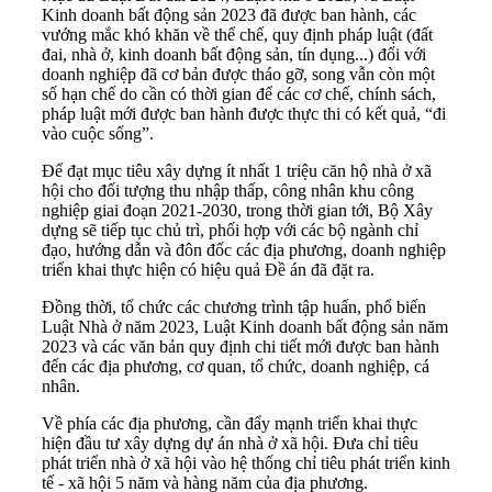
Kinh doanh bất động sản 2023 đã được ban hành, các
vướng mắc khó khăn về thể chế, quy định pháp luật (đất
đai, nhà ở, kinh doanh bất động sản, tín dụng...) đối với
doanh nghiệp đã cơ bản được tháo gỡ, song vẫn còn một
số hạn chế do cần có thời gian để các cơ chế, chính sách,
pháp luật mới được ban hành được thực thi có kết quả, “đi
vào cuộc sống”.
Để đạt mục tiêu xây dựng ít nhất 1 triệu căn hộ nhà ở xã
hội cho đối tượng thu nhập thấp, công nhân khu công
nghiệp giai đoạn 2021-2030, trong thời gian tới, Bộ Xây
dựng sẽ tiếp tục chủ trì, phối hợp với các bộ ngành chỉ
đạo, hướng dẫn và đôn đốc các địa phương, doanh nghiệp
triển khai thực hiện có hiệu quả Đề án đã đặt ra.
Đồng thời, tổ chức các chương trình tập huấn, phổ biến
Luật Nhà ở năm 2023, Luật Kinh doanh bất động sản năm
2023 và các văn bản quy định chi tiết mới được ban hành
đến các địa phương, cơ quan, tổ chức, doanh nghiệp, cá
nhân.
Về phía các địa phương, cần đẩy mạnh triển khai thực
hiện đầu tư xây dựng dự án nhà ở xã hội. Đưa chỉ tiêu
phát triển nhà ở xã hội vào hệ thống chỉ tiêu phát triển kinh
tế - xã hội 5 năm và hàng năm của địa phương.