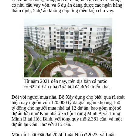
có nhu cầu vay vốn, và 6 dự án đang được các ngân hàng
thẩm định, 5 dự án không đáp ứng điều kiện cho vay.
Từ năm 2021 đến nay, trên địa bàn cả nước
có 622 dự án nhà ở xã hội đã được triển khai.
Đối với người mua nhà, Bộ Xây dựng cho biết, qua rà soát
hiện nay nguồn vốn 120.000 tỷ đã giải ngân khoảng 150
tỷ đồng cho người mua nhà tại 12 dự án, bao gồm một số
dự án lớn như Khu nhà ở xã hội Trung Minh A và Trung
Minh B tại Hòa Bình, với tổng quy mô 2.361 căn, và một
dự án tại Cần Thơ với 315 căn.
Mặc dù Luật Đất đai 2024, Luật Nhà ở 2023, và Luật