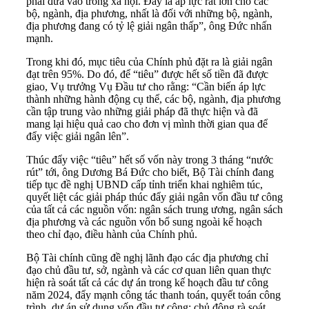
phải đưa vào trong xã hội. Đây là áp lực rất lớn cho các
bộ, ngành, địa phương, nhất là đối với những bộ, ngành,
địa phương đang có tỷ lệ giải ngân thấp”, ông Đức nhấn
mạnh.
Trong khi đó, mục tiêu của Chính phủ đặt ra là giải ngân
đạt trên 95%. Do đó, để “tiêu” được hết số tiền đã được
giao, Vụ trưởng Vụ Đầu tư cho rằng: “Cần biến áp lực
thành những hành động cụ thể, các bộ, ngành, địa phương
cần tập trung vào những giải pháp đã thực hiện và đã
mang lại hiệu quả cao cho đơn vị mình thời gian qua để
đẩy việc giải ngân lên”.
Thúc đẩy việc “tiêu” hết số vốn này trong 3 tháng “nước
rút” tới, ông Dương Bá Đức cho biết, Bộ Tài chính đang
tiếp tục đề nghị UBND cấp tỉnh triển khai nghiêm túc,
quyết liệt các giải pháp thúc đẩy giải ngân vốn đầu tư công
của tất cả các nguồn vốn: ngân sách trung ương, ngân sách
địa phương và các nguồn vốn bổ sung ngoài kế hoạch
theo chỉ đạo, điều hành của Chính phủ.
Bộ Tài chính cũng đề nghị lãnh đạo các địa phương chỉ
đạo chủ đầu tư, sở, ngành và các cơ quan liên quan thực
hiện rà soát tất cả các dự án trong kế hoạch đầu tư công
năm 2024, đẩy mạnh công tác thanh toán, quyết toán công
trình, dự án sử dụng vốn đầu tư công; chủ động rà soát,