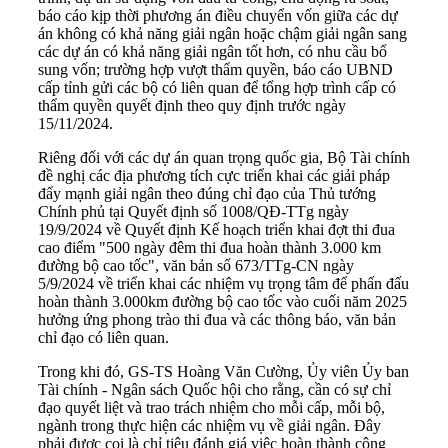
báo cáo kịp thời phương án điều chuyển vốn giữa các dự
án không có khả năng giải ngân hoặc chậm giải ngân sang
các dự án có khả năng giải ngân tốt hơn, có nhu cầu bổ
sung vốn; trường hợp vượt thẩm quyền, báo cáo UBND
cấp tỉnh gửi các bộ có liên quan để tổng hợp trình cấp có
thẩm quyền quyết định theo quy định trước ngày
15/11/2024.
Riêng đối với các dự án quan trọng quốc gia, Bộ Tài chính
đề nghị các địa phương tích cực triển khai các giải pháp
đẩy mạnh giải ngân theo đúng chỉ đạo của Thủ tướng
Chính phủ tại Quyết định số 1008/QĐ-TTg ngày
19/9/2024 về Quyết định Kế hoạch triển khai đợt thi đua
cao điểm "500 ngày đêm thi đua hoàn thành 3.000 km
đường bộ cao tốc", văn bản số 673/TTg-CN ngày
5/9/2024 về triển khai các nhiệm vụ trọng tâm để phấn đấu
hoàn thành 3.000km đường bộ cao tốc vào cuối năm 2025
hưởng ứng phong trào thi đua và các thông báo, văn bản
chỉ đạo có liên quan.
Trong khi đó, GS-TS Hoàng Văn Cường, Ủy viên Ủy ban
Tài chính - Ngân sách Quốc hội cho rằng, cần có sự chỉ
đạo quyết liệt và trao trách nhiệm cho mỗi cấp, mỗi bộ,
ngành trong thực hiện các nhiệm vụ về giải ngân. Đây
phải được coi là chỉ tiêu đánh giá việc hoàn thành công