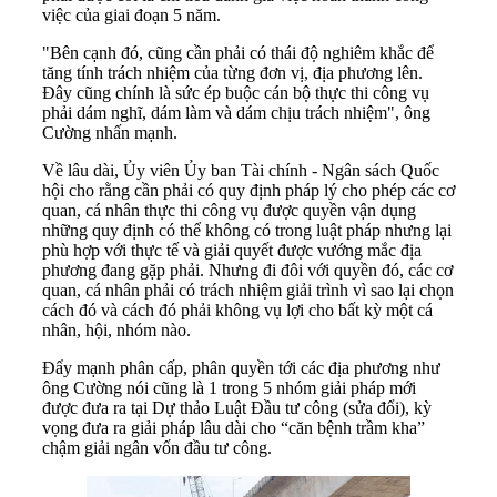
việc của giai đoạn 5 năm.
"Bên cạnh đó, cũng cần phải có thái độ nghiêm khắc để
tăng tính trách nhiệm của từng đơn vị, địa phương lên.
Đây cũng chính là sức ép buộc cán bộ thực thi công vụ
phải dám nghĩ, dám làm và dám chịu trách nhiệm", ông
Cường nhấn mạnh.
Về lâu dài, Ủy viên Ủy ban Tài chính - Ngân sách Quốc
hội cho rằng cần phải có quy định pháp lý cho phép các cơ
quan, cá nhân thực thi công vụ được quyền vận dụng
những quy định có thể không có trong luật pháp nhưng lại
phù hợp với thực tế và giải quyết được vướng mắc địa
phương đang gặp phải. Nhưng đi đôi với quyền đó, các cơ
quan, cá nhân phải có trách nhiệm giải trình vì sao lại chọn
cách đó và cách đó phải không vụ lợi cho bất kỳ một cá
nhân, hội, nhóm nào.
Đẩy mạnh phân cấp, phân quyền tới các địa phương như
ông Cường nói cũng là 1 trong 5 nhóm giải pháp mới
được đưa ra tại Dự thảo Luật Đầu tư công (sửa đổi), kỳ
vọng đưa ra giải pháp lâu dài cho “căn bệnh trầm kha”
chậm giải ngân vốn đầu tư công.