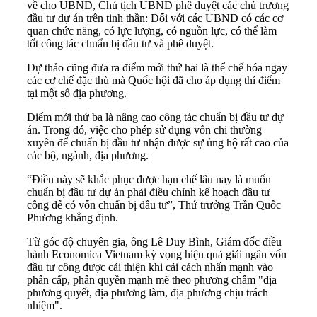
về cho UBND, Chủ tịch UBND phê duyệt các chủ trương
đầu tư dự án trên tinh thần: Đối với các UBND có các cơ
quan chức năng, có lực lượng, có nguồn lực, có thể làm
tốt công tác chuẩn bị đầu tư và phê duyệt.
Dự thảo cũng đưa ra điểm mới thứ hai là thể chế hóa ngay
các cơ chế đặc thù mà Quốc hội đã cho áp dụng thí điểm
tại một số địa phương.
Điểm mới thứ ba là nâng cao công tác chuẩn bị đầu tư dự
án. Trong đó, việc cho phép sử dụng vốn chi thường
xuyên để chuẩn bị đầu tư nhận được sự ủng hộ rất cao của
các bộ, ngành, địa phương.
“Điều này sẽ khắc phục được hạn chế lâu nay là muốn
chuẩn bị đầu tư dự án phải điều chỉnh kế hoạch đầu tư
công để có vốn chuẩn bị đầu tư”, Thứ trưởng Trần Quốc
Phương khẳng định.
Từ góc độ chuyên gia, ông Lê Duy Bình, Giám đốc điều
hành Economica Vietnam kỳ vọng hiệu quả giải ngân vốn
đầu tư công được cải thiện khi cải cách nhấn mạnh vào
phân cấp, phân quyền mạnh mẽ theo phương châm "địa
phương quyết, địa phương làm, địa phương chịu trách
nhiệm".