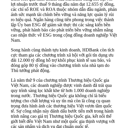
lợi nhuận trước thuế 9 tháng đầu năm đạt 12.655 tỷ đồng,
các chỉ số ROE và ROA thuộc nhóm dẫn đầu ngành, phản
ánh sức mạnh tài chính bền vững và năng lực quản lý rủi
ro hiệu quả. Ngân hàng cũng tiên phong trong việc thành
lập Ủy ban ESG để giám sát thực thi các sáng kiến bền
vững, phát hành báo cáo phát triển bền vững nhằm nâng
cao nhận thức về ESG trong cộng đồng doanh nghiệp Việt
Nam.
Song hành cùng thành tựu kinh doanh, HDBank còn tích
cực tham gia các chương trình xã hội với gói tín dụng ưu
đãi 12.000 tỷ đồng hỗ trợ khôi phục kinh tế sau bão, và
đóng góp 80 tỷ đồng vào chương trình xóa nhà tạm do
Thủ tướng phát động.
Là năm thứ 9 của chương trình Thương hiệu Quốc gia
Việt Nam, các doanh nghiệp được vinh danh đã trải qua
quy trình sàng lọc khắt khe từ hơn 1.000 doanh nghiệp
trong nước. Thương hiệu Quốc gia không chỉ là biểu
tượng cho chất lượng và uy tín mà còn là công cụ quan
trọng đưa hình ảnh các thương hiệu Việt vươn tầm quốc
tế. Sự công nhận này đánh dấu bước tiến mới trong hành
trình nâng cao giá trị Thương hiệu Quốc gia, kết nối thế
giới biết đến Việt Nam như một quốc gia thịnh vượng với
các sản phẩm và dịch vụ đạt chuẩn quốc tế.