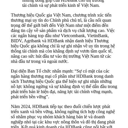
những đóng góp của HDBank cho thị trường
tài chính và sự phát triển kinh tế Việt Nam.
Thương hiệu Quốc gia Việt Nam, chương trình xúc tiến
thương mại uy tín do Chính phủ chủ trì, là cầu nối quan
trọng để thế giới biết đến Việt Nam như một điểm đến
đáng tin cậy về sản phẩm và dịch vụ chất lượng cao. Việc
các ngân hàng top đầu như Vietcombank, VietinBank,
BIDV, Agribank và HDBank nhận danh hiệu Thương
hiệu Quốc gia không chỉ là sự ghi nhận về uy tín trong hệ
thống tài chính mà còn khẳng định sự vươn tầm quốc tế,
nâng cao sức hút đầu tư vào thị trường Việt Nam từ các
nhà đầu tư trong và ngoài nước.
Đại diện Ban Tổ chức nhấn mạnh: “Sự có mặt của các
ngân hàng thương mại cổ phần như HDBank trong danh
sách Thương hiệu Quốc gia thể hiện sự ghi nhận những
nỗ lực không ngừng và sự khẳng định vị thế dẫn đầu trong
phát triển bán lẻ hiện đại, năng lực tài chính vững mạnh,
phát triển bền vững”.
Năm 2024, HDBank tiếp tục theo đuổi chiến lược phát
triển xanh và bền vững, không ngừng tích hợp công nghệ
số nhằm phục vụ nhóm khách hàng bán lẻ và doanh
nghiệp nhỏ tại các khu vực nông thôn và đô thị đang phát
triển. Kết quả kinh doanh của HDBank cũng nổi bật với