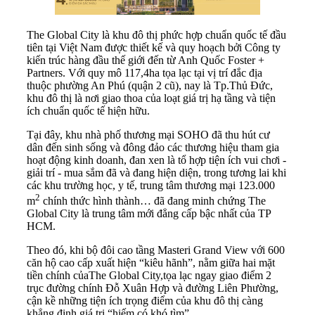
The Global City là khu đô thị phức hợp chuẩn quốc tế đầu
tiên tại Việt Nam được thiết kế và quy hoạch bởi Công ty
kiến trúc hàng đầu thế giới đến từ Anh Quốc Foster +
Partners. Với quy mô 117,4ha tọa lạc tại vị trí đắc địa
thuộc phường An Phú (quận 2 cũ), nay là Tp.Thủ Đức,
khu đô thị là nơi giao thoa của loạt giá trị hạ tầng và tiện
ích chuẩn quốc tế hiện hữu.
Tại đây, khu nhà phố thương mại SOHO đã thu hút cư
dân đến sinh sống và đông đảo các thương hiệu tham gia
hoạt động kinh doanh, đan xen là tổ hợp tiện ích vui chơi -
giải trí - mua sắm đã và đang hiện diện, trong tương lai khi
các khu trường học, y tế, trung tâm thương mại 123.000
2
m
chính thức hình thành… đã đang minh chứng The
Global City là trung tâm mới đẳng cấp bậc nhất của TP
HCM.
Theo đó, khi bộ đôi cao tầng Masteri Grand View với 600
căn hộ cao cấp xuất hiện “kiêu hãnh”, nằm giữa hai mặt
tiền chính củaThe Global City,tọa lạc ngay giao điểm 2
trục đường chính Đỗ Xuân Hợp và đường Liên Phường,
cận kề những tiện ích trọng điểm của khu đô thị càng
khẳng định giá trị “hiếm có khó tìm”.