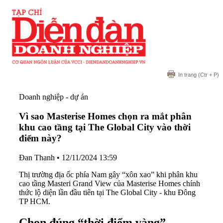
In trang
(Ctr + P)
Doanh nghiệp - dự án
Vì sao Masterise Homes chọn ra mắt phân
khu cao tầng tại The Global City vào thời
điểm này?
Đan Thanh
•
12/11/2024 13:59
Thị trường địa ốc phía Nam gây “xôn xao” khi phân khu
cao tầng Masteri Grand View của Masterise Homes chính
thức lộ diện lần đầu tiên tại The Global City - khu Đông
TP HCM.
Chọn đúng “thời điểm vàng”