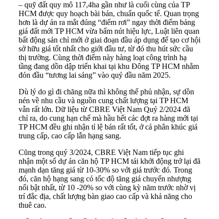
– quỹ đất quy mô 117,4ha gần như là cuối cùng của TP
HCM được quy hoạch bài bản, chuẩn quốc tế. Quan trọng
hơn là dự án ra mắt đúng “điểm rơi” ngay thời điểm bảng
giá đất mới TP HCM vừa bấm nút hiệu lực, Luật liên quan
bất động sản chỉ mới ở giai đoạn đầu áp dụng để tạo cơ hội
sở hữu giá tốt nhất cho giới đầu tư, từ đó thu hút sức cầu
thị trường. Cùng thời điểm này hàng loạt công trình hạ
tầng đang dồn dập triển khai tại khu Đông TP HCM nhằm
đón đầu “tương lai sáng” vào quý đầu năm 2025.
Dù lý do gì đi chăng nữa thì không thể phủ nhận, sự dồn
nén về nhu cầu và nguồn cung chất lượng tại TP HCM
vẫn rất lớn. Dữ liệu từ CBRE Việt Nam Quý 2/2024 đã
chỉ ra, do cung hạn chế mà hầu hết các đợt ra hàng mới tại
TP HCM đều ghi nhận tỉ lệ bán rất tốt, ở cả phân khúc giá
trung cấp, cao cấp lẫn hạng sang.
Cũng trong quý 3/2024, CBRE Việt Nam tiếp tục ghi
nhận một số dự án căn hộ TP HCM tái khởi động trở lại đã
mạnh dạn tăng giá từ 10-30% so với giá trước đó. Trong
đó, căn hộ hạng sang có tốc độ tăng giá chuyển nhượng
nổi bật nhất, từ 10 -20% so với cùng kỳ năm trước nhờ vị
trí đắc địa, chất lượng bàn giao cao cấp và khả năng cho
thuê cao.