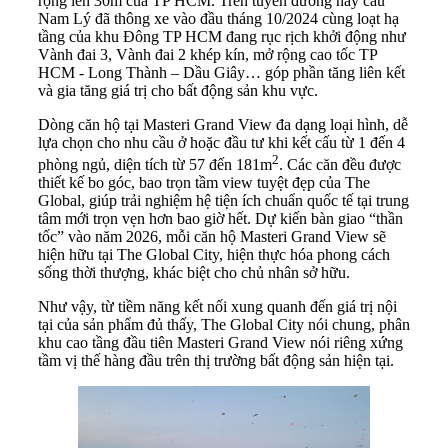
rộng lên 30m của TP HCM. Trên tuyến đường này cầu
Nam Lý đã thông xe vào đầu tháng 10/2024 cùng loạt hạ
tầng của khu Đông TP HCM đang rục rịch khởi động như
Vành đai 3, Vành đai 2 khép kín, mở rộng cao tốc TP
HCM - Long Thành – Dầu Giây… góp phần tăng liên kết
và gia tăng giá trị cho bất động sản khu vực.
Dòng căn hộ tại Masteri Grand View đa dạng loại hình, dễ
lựa chọn cho nhu cầu ở hoặc đầu tư khi kết cấu từ 1 đến 4
2
phòng ngủ, diện tích từ 57 đến 181m
. Các căn đều được
thiết kế bo góc, bao trọn tầm view tuyệt đẹp của The
Global, giúp trải nghiệm hệ tiện ích chuẩn quốc tế tại trung
tâm mới trọn vẹn hơn bao giờ hết. Dự kiến bàn giao “thần
tốc” vào năm 2026, mỗi căn hộ Masteri Grand View sẽ
hiện hữu tại The Global City, hiện thực hóa phong cách
sống thời thượng, khác biệt cho chủ nhân sở hữu.
Như vậy, từ tiềm năng kết nối xung quanh đến giá trị nội
tại của sản phẩm đủ thấy, The Global City nói chung, phân
khu cao tầng đầu tiên Masteri Grand View nói riêng xứng
tầm vị thế hàng đầu trên thị trường bất động sản hiện tại.