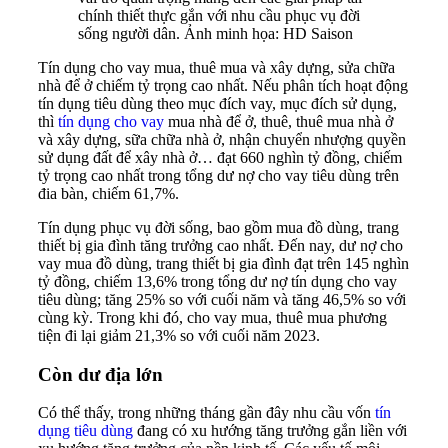
chính thiết thực gắn với nhu cầu phục vụ đời
sống người dân. Ảnh minh họa: HD Saison
Tín dụng cho vay mua, thuê mua và xây dựng, sửa chữa
nhà để ở chiếm tỷ trọng cao nhất. Nếu phân tích hoạt động
tín dụng tiêu dùng theo mục đích vay, mục đích sử dụng,
thì
tín dụng cho vay
mua nhà để ở, thuê, thuê mua nhà ở
và xây dựng, sữa chữa nhà ở, nhận chuyển nhượng quyền
sử dụng đất để xây nhà ở… đạt 660 nghìn tỷ đồng, chiếm
tỷ trọng cao nhất trong tổng dư nợ cho vay tiêu dùng trên
đia bàn, chiếm 61,7%.
Tín dụng phục vụ đời sống, bao gồm mua đồ dùng, trang
thiết bị gia đình tăng trưởng cao nhất. Đến nay, dư nợ cho
vay mua đồ dùng, trang thiết bị gia đình đạt trên 145 nghìn
tỷ đồng, chiếm 13,6% trong tổng dư nợ tín dụng cho vay
tiêu dùng; tăng 25% so với cuối năm và tăng 46,5% so với
cùng kỳ. Trong khi đó, cho vay mua, thuê mua phương
tiện đi lại giảm 21,3% so với cuối năm 2023.
Còn dư địa lớn
Có thể thấy, trong những tháng gần đây nhu cầu vốn
tín
dụng tiêu dùng
đang có xu hướng tăng trưởng gắn liền với