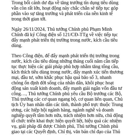
Trong bối cảnh dư địa về tăng trưởng tín dụng tiêu dùng
vẫn còn rất lớn, hoạt động này chắc chắn sẽ tiếp tục góp
phần vào sự tăng trưởng và phát triển của nền kinh tế
trong thời gian tới.
Ngày 26/11/2024, Thủ tướng Chính phủ Phạm Minh
Chính đã ký Công điện số 121/CĐ-TTg về việc tiếp tục
đẩy mạnh phát triển thị trường trong nước, kích cầu tiêu
dùng.
Theo Công điện, để đẩy mạnh phát triển thị trường trong
nước, kích cầu tiêu dùng những tháng cuối năm cần tiếp
tục thực hiện các giải pháp phù hợp nhằm tăng tổng cầu,
kích thích tiêu dùng trong nước, đẩy mạnh xúc tiến thương
mại, đầu tư, sớm khắc phục hậu quả bão số 3, nhanh
chóng ổn định đời sống của nhân dân, khôi phục hoạt
động sản xuất kinh doanh, đẩy mạnh giải ngân vốn đầu tư
công…, Thủ tướng Chính phủ yêu cầu Bộ trưởng các Bộ,
Thủ trưởng các cơ quan ngang bộ, cơ quan liên quan, Chủ
tịch Ủy ban nhân dân các tỉnh, thành phố trực thuộc Trung
ương, các hiệp hội ngành hàng, ngành nghề và doanh
nghiệp quyết tâm hơn nữa, trách nhiệm hơn nữa, chủ động
tổ chức triển khai thực hiện quyết liệt, hiệu quả các nhiệm
vụ, giải pháp đã được Chính phủ, Thủ tướng Chính phủ
giao tại các Quyết định, Chỉ thị, văn bản chỉ đạo của Thủ