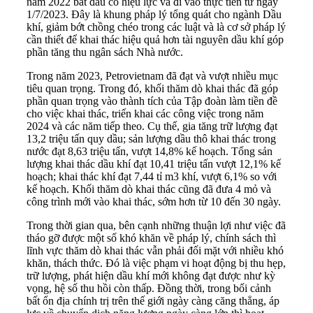
năm 2022 bắt đầu có hiệu lực và đi vào thực tiễn từ ngày
1/7/2023. Đây là khung pháp lý tổng quát cho ngành Dầu
khí, giảm bớt chồng chéo trong các luật và là cơ sở pháp lý
cần thiết để khai thác hiệu quả hơn tài nguyên dầu khí góp
phần tăng thu ngân sách Nhà nước.
Trong năm 2023, Petrovietnam đã đạt và vượt nhiều mục
tiêu quan trọng. Trong đó, khối thăm dò khai thác đã góp
phần quan trọng vào thành tích của Tập đoàn làm tiền đề
cho việc khai thác, triển khai các công việc trong năm
2024 và các năm tiếp theo. Cụ thể, gia tăng trữ lượng đạt
13,2 triệu tấn quy dầu; sản lượng dầu thô khai thác trong
nước đạt 8,63 triệu tấn, vượt 14,8% kế hoạch. Tổng sản
lượng khai thác dầu khí đạt 10,41 triệu tấn vượt 12,1% kế
hoạch; khai thác khí đạt 7,44 tỉ m3 khí, vượt 6,1% so với
kế hoạch. Khối thăm dò khai thác cũng đã đưa 4 mỏ và
công trình mới vào khai thác, sớm hơn từ 10 đến 30 ngày.
Trong thời gian qua, bên cạnh những thuận lợi như việc đã
tháo gỡ được một số khó khăn về pháp lý, chính sách thì
lĩnh vực thăm dò khai thác vẫn phải đối mặt với nhiều khó
khăn, thách thức. Đó là việc phạm vi hoạt động bị thu hẹp,
trữ lượng, phát hiện dầu khí mới không đạt được như kỳ
vọng, hệ số thu hồi còn thấp. Đồng thời, trong bối cảnh
bất ổn địa chính trị trên thế giới ngày càng căng thẳng, áp