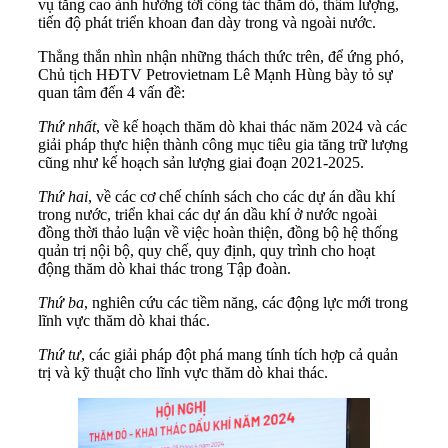
vụ tăng cao ảnh hưởng tới công tác thăm dò, thẩm lượng,
tiến độ phát triển khoan đan dày trong và ngoài nước.
Thẳng thắn nhìn nhận những thách thức trên, để ứng phó,
Chủ tịch HĐTV Petrovietnam Lê Mạnh Hùng bày tỏ sự
quan tâm đến 4 vấn đề:
Thứ nhất
, về kế hoạch thăm dò khai thác năm 2024 và các
giải pháp thực hiện thành công mục tiêu gia tăng trữ lượng
cũng như kế hoạch sản lượng giai đoạn 2021-2025.
Thứ hai
, về các cơ chế chính sách cho các dự án dầu khí
trong nước, triển khai các dự án dầu khí ở nước ngoài
đồng thời thảo luận về việc hoàn thiện, đồng bộ hệ thống
quản trị nội bộ, quy chế, quy định, quy trình cho hoạt
động thăm dò khai thác trong Tập đoàn.
Thứ ba
, nghiên cứu các tiềm năng, các động lực mới trong
lĩnh vực thăm dò khai thác.
Thứ tư
, các giải pháp đột phá mang tính tích hợp cả quản
trị và kỹ thuật cho lĩnh vực thăm dò khai thác.