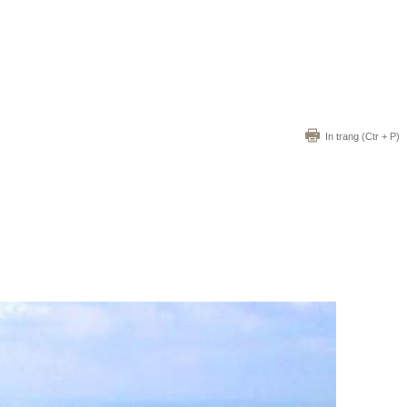
In trang
(Ctr + P)