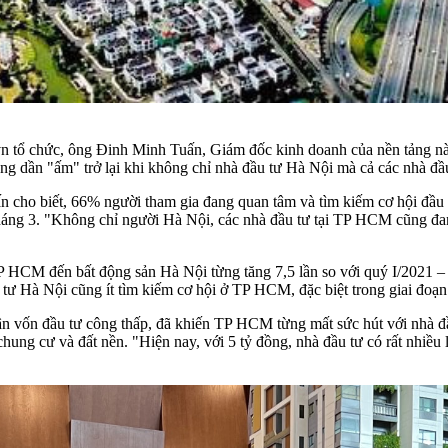
 tổ chức, ông Đinh Minh Tuấn, Giám đốc kinh doanh của nền tảng này,
g dần "ấm" trở lại khi không chỉ nhà đầu tư Hà Nội mà cả các nhà đầ
ấn cho biết, 66% người tham gia đang quan tâm và tìm kiếm cơ hội đầu
tháng 3. "Không chỉ người Hà Nội, các nhà đầu tư tại TP HCM cũng đa
P HCM đến bất động sản Hà Nội từng tăng 7,5 lần so với quý I/2021 – 
tư Hà Nội cũng ít tìm kiếm cơ hội ở TP HCM, đặc biệt trong giai đoạ
gân vốn đầu tư công thấp, đã khiến TP HCM từng mất sức hút với nhà đầ
 chung cư và đất nền. "Hiện nay, với 5 tỷ đồng, nhà đầu tư có rất nhi