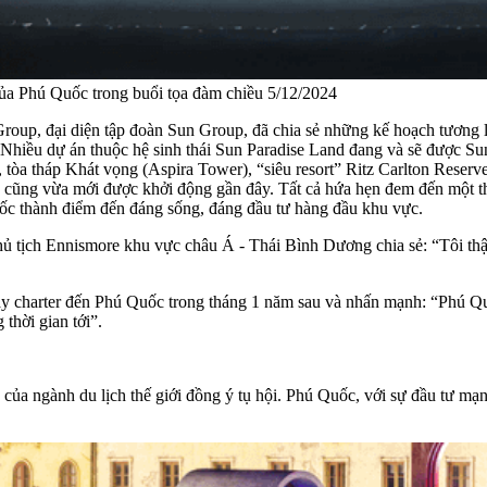
của Phú Quốc trong buổi tọa đàm chiều 5/12/2024
up, đại diện tập đoàn Sun Group, đã chia sẻ những kế hoạch tương la
 Nhiều dự án thuộc hệ sinh thái Sun Paradise Land đang và sẽ được Sun
Á, tòa tháp Khát vọng (Aspira Tower), “siêu resort” Ritz Carlton Rese
ỏ cũng vừa mới được khởi động gần đây. Tất cả hứa hẹn đem đến một thiê
ốc thành điểm đến đáng sống, đáng đầu tư hàng đầu khu vực.
ủ tịch Ennismore khu vực châu Á - Thái Bình Dương chia sẻ: “Tôi thật 
ay charter đến Phú Quốc trong tháng 1 năm sau và nhấn mạnh: “Phú Qu
thời gian tới”.
ủa ngành du lịch thế giới đồng ý tụ hội. Phú Quốc, với sự đầu tư mạn