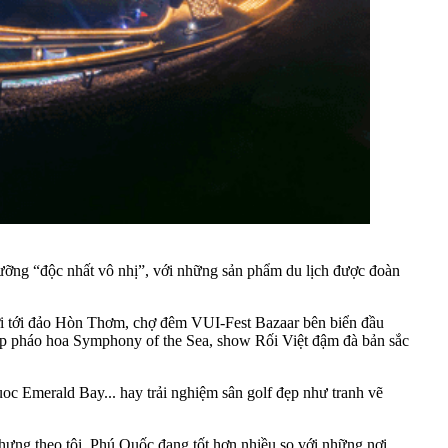
ỉ dưỡng “độc nhất vô nhị”, với những sản phẩm du lịch được đoàn
iới tới đảo Hòn Thơm, chợ đêm VUI-Fest Bazaar bên biển đầu
hợp pháo hoa Symphony of the Sea, show Rối Việt đậm đà bản sắc
c Emerald Bay... hay trải nghiệm sân golf đẹp như tranh vẽ
hưng theo tôi, Phú Quốc đang tốt hơn nhiều so với những nơi