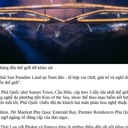
ng đầu thế giới tới khảo sát
thái Sun Paradise Land tại Nam đảo - tổ hợp vui chơi, giải trí và ngh
ên thế giới”.
a Phú Quốc như Sunset Town, Cầu Hôn, cáp treo 3 dây dài nhất thế g
ông nghệ đa phương tiện Kiss of the Sea, show thể thao mạo hiểm kết 
i mỗi tối, Phú Quốc chiêu đãi du khách hai màn pháo hoa nghệ thuật.
Hilton, JW Marriott Phu Quoc Emerald Bay, Premier Residences Phu Quo
ngỡ ngàng về đẳng cấp của đảo ngọc.
hái Lan với Phuket và Pattaya từng là những điểm đến rất nổi tiếng n