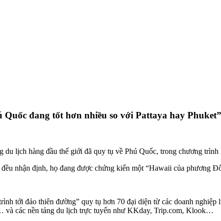
ú Quốc đang tốt hơn nhiều so với Pattaya hay Phuket
g du lịch hàng đầu thế giới đã quy tụ về Phú Quốc, trong chương trình 
 dự đều nhận định, họ đang được chứng kiến một “Hawaii của phương Đ
nh trình tới đảo thiên đường” quy tụ hơn 70 đại diện từ các doanh ngh
t… và các nền tảng du lịch trực tuyến như KKday, Trip.com, Klook…