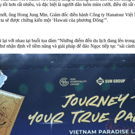
ụ tốt hơn rất nhiều, và đặc biệt là người dân luôn mỉm cười, điều đó rất
mới, ông Hong Jung Min, Giám đốc điều hành Công ty Hanatour Việt Na
g ta sẽ được chứng kiến một ‘Hawaii của phương Đông’”.
lại với nhau tại buổi tọa đàm “Những điểm đến du lịch đang lên tron
ư nhận định về tiềm năng và giải pháp để đảo Ngọc tiếp tục “sải cánh”