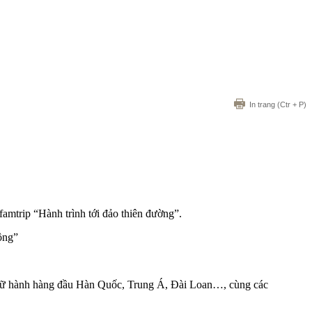
In trang
(Ctr + P)
”
famtrip “Hành trình tới đảo thiên đường”.
ông”
iệp lữ hành hàng đầu Hàn Quốc, Trung Á, Đài Loan…, cùng các