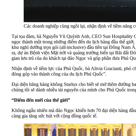
Các doanh nghiệp cùng ngồi lại, nhận định về tiềm năng 
Tại tọa đàm, bà Nguyễn Vũ Quỳnh Anh, CEO Sun Hospitality Gro
ngọc thành một trong những điểm đến du lịch hàng đầu thế giới.
khu nghỉ dưỡng trọn gói (all-inclusive) đầu tiên tại Đông Nam 
ra, dự án Bệnh viện Mặt trời và quảng trường biển tại Bãi đất Đ
gian lưu trú của du khách tại đảo Ngọc và góp phần đưa Phú Qu
Nhận định về tiềm lực của Phú Quốc, bà Alivia Gracianti, phó ch
đóng góp vào thành công của du lịch Phú Quốc”.
Đại diện hãng hàng không Starlux cho biết sẽ mở thêm đường b
chúng tôi sẽ dành nhiều tài nguyên của mình cho Phú Quốc trong 
“Điểm đến mới của thế giới”
Không ngẫu nhiên mà đảo Ngọc khiến hơn 70 đại diện hàng đầu c
càng gia tăng sức hút với cộng đồng quốc tế.