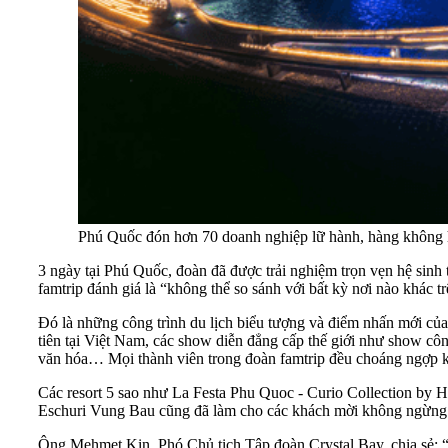
Phú Quốc đón hơn 70 doanh nghiệp lữ hành, hàng không hà
3 ngày tại Phú Quốc, đoàn đã được trải nghiệm trọn vẹn hệ sinh 
famtrip đánh giá là “không thể so sánh với bất kỳ nơi nào khác tr
Đó là những công trình du lịch biểu tượng và điểm nhấn mới củ
tiên tại Việt Nam, các show diễn đẳng cấp thế giới như show c
văn hóa… Mọi thành viên trong đoàn famtrip đều choáng ngợp kh
Các resort 5 sao như La Festa Phu Quoc - Curio Collection by 
Eschuri Vung Bau cũng đã làm cho các khách mời không ngừng 
Ông Mehmet Kin, Phó Chủ tịch Tập đoàn Crystal Bay, chia sẻ: “T