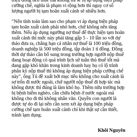
cưỡng chế, nghĩa là phạm vi rộng hơn thì nguy cơ số
lượng người bị tạm hoãn xuất cảnh sẽ nhiều hơn.
"Nên tính toán làm sao cho phạm vi áp dụng biện pháp
tạm hoãn xuất cảnh phải nhỏ hơn, chứ không nên tăng
thêm. Nếu áp dụng ngưỡng nợ thuế để thực hiện tạm hoãn
xuất cảnh thì mức này phải tăng gấp 5 - 10 lần so với dự
thảo đưa ra, chẳng hạn cá nhân nợ thuế là 100 triệu đồng,
doanh nghiệp là 500 triệu đồng, tập đoàn 1 tỉ đồng. Đồng
thời dự thảo cần bổ sung trong trường hợp người nộp thuế
đang hoạt động có quá trình lịch sử tuân thủ thuế tốt mà
đang gặp khó khăn trong kinh doanh hay họ có lộ trình
phân kỳ nộp thuế thì không áp dụng biện pháp cưỡng chế
này", ông Tú đề xuất bởi mục tiêu không cho xuất cảnh là
sợ trốn đi nước ngoài, chứ người nộp thuế đi hợp tác mà
không được thì đúng là làm khó họ. Thêm nữa trường hợp
bị bệnh hiểm nghèo, cần chữa bệnh ở nước ngoài mà
không cho đi thì không nhân văn. Quyền con người là
được tự do đi lại nên cần xem xét áp dụng biện pháp
cưỡng chế tạm hoãn xuất cảnh chỉ khi thật sự cần thiết,
tránh lạm dụng.
Khôi Nguyên