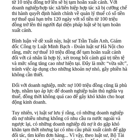
từ 10 triệu đồng trở lên sẽ bị tạm hoãn xuất cảnh. Với
doanh nghiệp/hợp tác xã/liên hiệp hợp tác xã bị cưỡng chế
thi hành quyết định hành chính về quản lý thuế có số tiền
nợ thuế quá hạn trên 120 ngày với số tiền từ 100 triệu
đồng trở lên thì người đại diện pháp luật sẽ bị tạm hoãn
xuất cảnh.
Bình luận về dề xuất này, luật sư Trần Tuấn Anh, Giám
đốc Công ty Luật Minh Bạch - Đoàn luật sư Hà Nội cho
rằng, mức nợ thuế 10 triệu đồng để tạm hoãn xuất cảnh
đối với cá nhân là hợp lý, xét trong bối cảnh giá trị tiền tệ
và mức sống tăng cao như hiện tại. Đây là mức “vừa sức”,
tránh việc áp dụng cho những khoản nợ nhỏ, gây phiền hà
không cần thiết.
Đối với doanh nghiệp, mức nợ 100 triệu đồng cũng là phù
hợp, nhằm tạo áp lực để doanh nghiệp tuân thủ nghĩa vụ
thuế, đồng thời không quá cao để gây khó khăn cho hoạt
động kinh doanh.
Tuy nhiên, vị luật sư lưu ý rằng, có những doanh nghiệp
dù nợ nhiều nhưng không có nhu cầu ra nước ngoài và
ngược lại, có những doanh nghiệp dù nợ ít do gặp khó
khăn tạm thời nhưng lại có nhu cầu phải xuất cảnh để gặp
đối tác, tìm kiếm đơn hàng... Vì vậy, theo luật sư, Bộ Tài