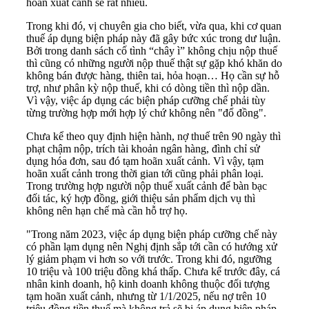
hoãn xuất cảnh sẽ rất nhiều.
Trong khi đó, vị chuyên gia cho biết, vừa qua, khi cơ quan
thuế áp dụng biện pháp này đã gây bức xúc trong dư luận.
Bởi trong danh sách cố tình “chây ì” không chịu nộp thuế
thì cũng có những người nộp thuế thật sự gặp khó khăn do
không bán được hàng, thiên tai, hỏa hoạn… Họ cần sự hỗ
trợ, như phân kỳ nộp thuế, khi có dòng tiền thì nộp dần.
Vì vậy, việc áp dụng các biện pháp cưỡng chế phải tùy
từng trường hợp mới hợp lý chứ không nên "đổ đồng".
Chưa kể theo quy định hiện hành, nợ thuế trên 90 ngày thì
phạt chậm nộp, trích tài khoản ngân hàng, đình chỉ sử
dụng hóa đơn, sau đó tạm hoãn xuất cảnh. Vì vậy, tạm
hoãn xuất cảnh trong thời gian tới cũng phải phân loại.
Trong trường hợp người nộp thuế xuất cảnh để bàn bạc
đối tác, ký hợp đồng, giới thiệu sản phẩm dịch vụ thì
không nên hạn chế mà cần hỗ trợ họ.
"Trong năm 2023, việc áp dụng biện pháp cưỡng chế này
có phần lạm dụng nên Nghị định sắp tới cần có hướng xử
lý giảm phạm vi hơn so với trước. Trong khi đó, ngưỡng
10 triệu và 100 triệu đồng khá thấp. Chưa kể trước đây, cá
nhân kinh doanh, hộ kinh doanh không thuộc đối tượng
tạm hoãn xuất cảnh, nhưng từ 1/1/2025, nếu nợ trên 10
triệu đồng tiền thuế mà không trả sẽ bị áp dụng biện pháp