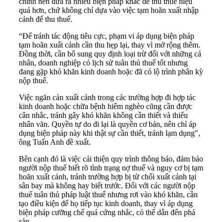
chính nên đưa ra nhiều biện pháp khác để thu thuế hiệu
quả hơn, chứ không chỉ dựa vào việc tạm hoãn xuất nhập
cảnh để thu thuế.
“Để tránh tác động tiêu cực, phạm vi áp dụng biện pháp
tạm hoãn xuất cảnh cần thu hẹp lại, thay vì mở rộng thêm.
Đồng thời, cần bổ sung quy định loại trừ đối với những cá
nhân, doanh nghiệp có lịch sử tuân thủ thuế tốt nhưng
đang gặp khó khăn kinh doanh hoặc đã có lộ trình phân kỳ
nộp thuế.
Việc ngăn cản xuất cảnh trong các trường hợp đi hợp tác
kinh doanh hoặc chữa bệnh hiểm nghèo cũng cần được
cân nhắc, tránh gây khó khăn không cần thiết và thiếu
nhân văn. Quyền tự do đi lại là quyền cơ bản, nên chỉ áp
dụng biện pháp này khi thật sự cần thiết, tránh lạm dụng",
ông Tuấn Anh đề xuất.
Bên cạnh đó là việc cải thiện quy trình thông báo, đảm bảo
người nộp thuế biết rõ tình trạng nợ thuế và nguy cơ bị tạm
hoãn xuất cảnh, tránh trường hợp bị từ chối xuất cảnh tại
sân bay mà không hay biết trước. Đối với các người nộp
thuế tuân thủ pháp luật thuế nhưng rơi vào khó khăn, cần
tạo điều kiện để họ tiếp tục kinh doanh, thay vì áp dụng
biện pháp cưỡng chế quá cứng nhắc, có thể dẫn đến phá
sản.