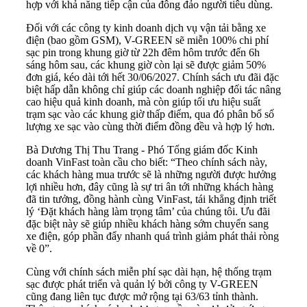
hợp với khả năng tiếp cận của đông đảo người tiêu dùng.
Đối với các công ty kinh doanh dịch vụ vận tải bằng xe
điện (bao gồm GSM), V-GREEN sẽ miễn 100% chi phí
sạc pin trong khung giờ từ 22h đêm hôm trước đến 6h
sáng hôm sau, các khung giờ còn lại sẽ được giảm 50%
đơn giá, kéo dài tới hết 30/06/2027. Chính sách ưu đãi đặc
biệt hấp dẫn không chỉ giúp các doanh nghiệp đối tác nâng
cao hiệu quả kinh doanh, mà còn giúp tối ưu hiệu suất
trạm sạc vào các khung giờ thấp điểm, qua đó phân bổ số
lượng xe sạc vào cùng thời điểm đồng đều và hợp lý hơn.
Bà Dương Thị Thu Trang - Phó Tổng giám đốc Kinh
doanh VinFast toàn cầu cho biết: “Theo chính sách này,
các khách hàng mua trước sẽ là những người được hưởng
lợi nhiều hơn, đây cũng là sự tri ân tới những khách hàng
đã tin tưởng, đồng hành cùng VinFast, tái khẳng định triết
lý ‘Đặt khách hàng làm trọng tâm’ của chúng tôi. Ưu đãi
đặc biệt này sẽ giúp nhiều khách hàng sớm chuyển sang
xe điện, góp phần đẩy nhanh quá trình giảm phát thải ròng
về 0”.
Cùng với chính sách miễn phí sạc dài hạn, hệ thống trạm
sạc được phát triển và quản lý bởi công ty V-GREEN
cũng đang liên tục được mở rộng tại 63/63 tỉnh thành.