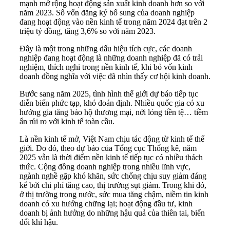
mạnh mở rộng hoạt động sản xuất kinh doanh hơn so với
năm 2023. Số vốn đăng ký bổ sung của doanh nghiệp
đang hoạt động vào nền kinh tế trong năm 2024 đạt trên 2
triệu tỷ đồng, tăng 3,6% so với năm 2023.
Đây là một trong những dấu hiệu tích cực, các doanh
nghiệp đang hoạt động là những doanh nghiệp đã có trải
nghiệm, thích nghi trong nền kinh tế, khi bỏ vốn kinh
doanh đồng nghĩa với việc đã nhìn thấy cơ hội kinh doanh.
Bước sang năm 2025, tình hình thế giới dự báo tiếp tục
diễn biến phức tạp, khó đoán định. Nhiều quốc gia có xu
hướng gia tăng bảo hộ thương mại, nới lỏng tiền tệ… tiềm
ẩn rủi ro với kinh tế toàn cầu.
Là nền kinh tế mở, Việt Nam chịu tác động từ kinh tế thế
giới. Do đó, theo dự báo của Tổng cục Thống kê, năm
2025 vẫn là thời điểm nền kinh tế tiếp tục có nhiều thách
thức. Cộng đồng doanh nghiệp trong nhiều lĩnh vực,
ngành nghề gặp khó khăn, sức chống chịu suy giảm đáng
kể bởi chi phí tăng cao, thị trường sụt giảm. Trong khi đó,
ở thị trường trong nước, sức mua tăng chậm, niềm tin kinh
doanh có xu hướng chững lại; hoạt động đầu tư, kinh
doanh bị ảnh hưởng do những hậu quả của thiên tai, biến
đổi khí hậu.