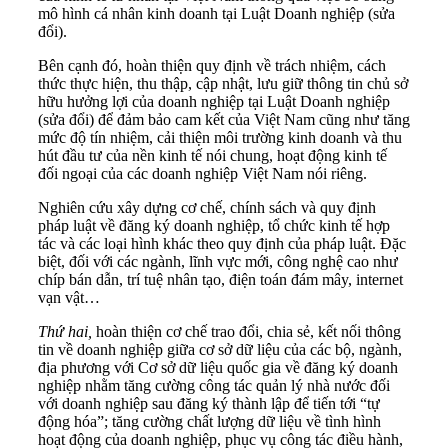
mô hình cá nhân kinh doanh tại Luật Doanh nghiệp (sửa
đổi).
Bên cạnh đó, hoàn thiện quy định về trách nhiệm, cách
thức thực hiện, thu thập, cập nhật, lưu giữ thông tin chủ sở
hữu hưởng lợi của doanh nghiệp tại Luật Doanh nghiệp
(sửa đổi) để đảm bảo cam kết của Việt Nam cũng như tăng
mức độ tín nhiệm, cải thiện môi trường kinh doanh và thu
hút đầu tư của nền kinh tế nói chung, hoạt động kinh tế
đối ngoại của các doanh nghiệp Việt Nam nói riêng.
Nghiên cứu xây dựng cơ chế, chính sách và quy định
pháp luật về đăng ký doanh nghiệp, tổ chức kinh tế hợp
tác và các loại hình khác theo quy định của pháp luật. Đặc
biệt, đối với các ngành, lĩnh vực mới, công nghệ cao như
chíp bán dẫn, trí tuệ nhân tạo, điện toán đám mây, internet
vạn vật…
Thứ hai,
hoàn thiện cơ chế trao đổi, chia sẻ, kết nối thông
tin về doanh nghiệp giữa cơ sở dữ liệu của các bộ, ngành,
địa phương với Cơ sở dữ liệu quốc gia về đăng ký doanh
nghiệp nhằm tăng cường công tác quản lý nhà nước đối
với doanh nghiệp sau đăng ký thành lập để tiến tới “tự
động hóa”; tăng cường chất lượng dữ liệu về tình hình
hoạt động của doanh nghiệp, phục vụ công tác điều hành,