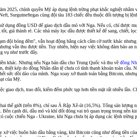
năm 2025, chính quyền Mỹ áp dụng lệnh trừng phạt khắc nghiệt nhằm và
, Surgutneftegas cùng đội tàu 183 chiếc đều thuộc đối tượng bị lệnh
ử dụng đồng USD để giao dịch dầu mỏ với Nga. Nếu có, chỉ được mua
 tốt, giá thành rẻ. Các nhà máy lọc dầu được thiết kế để sang, chiết, l
 "hạm đội bóng đêm", vẫn hoạt động bằng cách cắm cờ nước khác nhưng 
hưng vẫn thu được tiền. Tuy nhiên, hiện nay việc không đảm bảo an n
g vụ như trước đây.
g tiền khác. Nhưng nếu Nga bán dầu cho Trung Quốc và thu về
đồng Nhâ
đơn, thiệt kép do đồng Nhân dân tệ chưa có tính thanh khoản toàn cầu.
ết sức dồi dào của mình. Nga xoay xở thanh toán bằng Bitcoin, nhưng
hạt của Mỹ.
c giao dịch, trao đổi, kiểm đếm phức tạp hơn tiền mặt rất nhiều lần. Ch
ứ hai thế giới (trên 8%), chỉ sau Ả Rập Xê-út (16,5%). Tổng sản lượ
ới. Bên cạnh đó, dầu mỏ và khí đốt đóng vai trò quan trọng trong nề
 có cuộc chiến Nga - Ukraine, khi Nga chưa bị áp dụng các lệnh trừng 
ay xở việc buôn bán dầu bằng vàng, khi Bitcoin cũng như đồng tiền củ