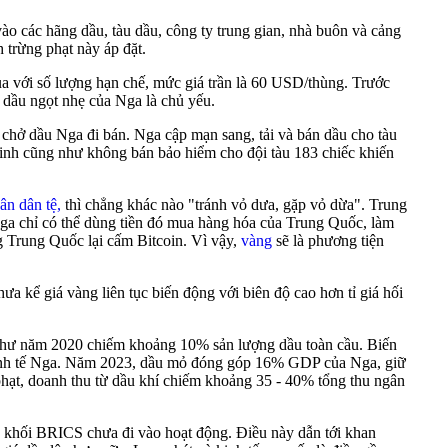
o các hãng dầu, tàu dầu, công ty trung gian, nhà buôn và cảng
 trừng phạt này áp đặt.
 với số lượng hạn chế, mức giá trần là 60 USD/thùng. Trước
ọc dầu ngọt nhẹ của Nga là chủ yếu.
chở dầu Nga đi bán. Nga cập mạn sang, tải và bán dầu cho tàu
inh cũng như không bán bảo hiểm cho đội tàu 183 chiếc khiến
n dân tệ,
thì chẳng khác nào "tránh vỏ dưa, gặp vỏ dừa". Trung
 Nga chỉ có thể dùng tiền đó mua hàng hóa của Trung Quốc, làm
 Trung Quốc lại cấm Bitcoin. Vì vậy,
vàng
sẽ là phương tiện
ưa kể giá vàng liên tục biến động với biên độ cao hơn tỉ giá hối
ng như năm 2020 chiếm khoảng 10% sản lượng dầu toàn cầu. Biến
n kinh tế Nga. Năm 2023, dầu mỏ đóng góp 16% GDP của Nga, giữ
phạt, doanh thu từ dầu khí chiếm khoảng 35 - 40% tổng thu ngân
a khối BRICS chưa đi vào hoạt động. Điều này dẫn tới khan