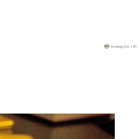
In trang
(Ctr + P)