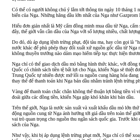
Có thể có người không chú ý lắm tới thông tin ngày 10 tháng 1 
biển của Nga. Những hãng dầu lớn nhất của Nga như Gazprom Neft
Hiểu đơn giản nhất là Mỹ cấm đồng minh mua dầu từ Nga, cấm s
đây, thế giới vẫn cần dầu của Nga với số lượng nhiều, chất lượng
Do đó, dù áp dụng lệnh trừng phạt, đội tàu ma, hay còn gọi là
nước khác để phù phép thay đổi xuất xứ nguồn gốc dầu từ Nga n
không thuyền trưởng nào dám mạo hiểm tiếp tục thực hiện thươn
Nga chỉ có thể giao dịch dầu mỏ bằng hình thức khác, với đồn
Quốc có chính sách tiền tệ bất lợi cho Nga, khiến Nga sẽ thiệt 
Trung Quốc tự nhiên được mở lối ra nguồn cung hàng hóa đang h
thay thế để thanh toán khi Nga bán dầu nhằm tránh lệnh trừng p
Vàng để thanh toán chắc chắn không thể thuận lợi bằng tiền vì việ
đoái giữa các đồng tiền, khiến Nga gặp khó khăn khi bán dầu.
Trên thế giới, Nga là nước sản xuất và xuất khẩu dầu mỏ lớn th
động nguồn cung từ Nga ảnh hưởng tới giá dầu trên toàn thế gi
vai trò quan trọng cho nguồn thu ngân sách quốc gia. Trước khi
sách của Nga.
Như vậy, khi bị áp dụng lệnh trừng phạt mới, Nga chỉ có thể xo