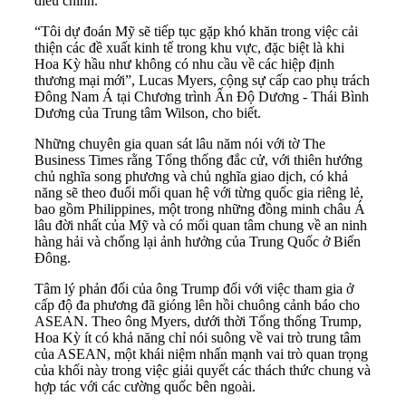
điều chỉnh.
“Tôi dự đoán Mỹ sẽ tiếp tục gặp khó khăn trong việc cải
thiện các đề xuất kinh tế trong khu vực, đặc biệt là khi
Hoa Kỳ hầu như không có nhu cầu về các hiệp định
thương mại mới”, Lucas Myers, cộng sự cấp cao phụ trách
Đông Nam Á tại Chương trình Ấn Độ Dương - Thái Bình
Dương của Trung tâm Wilson, cho biết.
Những chuyên gia quan sát lâu năm nói với tờ The
Business Times rằng Tổng thống đắc cử, với thiên hướng
chủ nghĩa song phương và chủ nghĩa giao dịch, có khả
năng sẽ theo đuổi mối quan hệ với từng quốc gia riêng lẻ,
bao gồm Philippines, một trong những đồng minh châu Á
lâu đời nhất của Mỹ và có mối quan tâm chung về an ninh
hàng hải và chống lại ảnh hưởng của Trung Quốc ở Biển
Đông.
Tâm lý phản đối của ông Trump đối với việc tham gia ở
cấp độ đa phương đã gióng lên hồi chuông cảnh báo cho
ASEAN. Theo ông Myers, dưới thời Tổng thống Trump,
Hoa Kỳ ít có khả năng chỉ nói suông về vai trò trung tâm
của ASEAN, một khái niệm nhấn mạnh vai trò quan trọng
của khối này trong việc giải quyết các thách thức chung và
hợp tác với các cường quốc bên ngoài.