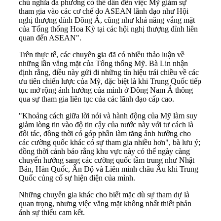
chủ nghĩa đa phương có thể dẫn đến việc Mỹ giảm sự
tham gia vào các cơ chế do ASEAN lãnh đạo như Hội
nghị thượng đỉnh Đông Á, cũng như khả năng vắng mặt
của Tổng thống Hoa Kỳ tại các hội nghị thượng đỉnh liên
quan đến ASEAN".
Trên thực tế, các chuyên gia đã có nhiều thảo luận về
những lần vắng mặt của Tổng thống Mỹ. Bà Lin nhận
định rằng, điều này gửi đi những tín hiệu trái chiều về các
ưu tiên chiến lược của Mỹ, đặc biệt là khi Trung Quốc tiếp
tục mở rộng ảnh hưởng của mình ở Đông Nam Á thông
qua sự tham gia liên tục của các lãnh đạo cấp cao.
"Khoảng cách giữa lời nói và hành động của Mỹ làm suy
giảm lòng tin vào độ tin cậy của nước này với tư cách là
đối tác, đồng thời có góp phần làm tăng ảnh hưởng cho
các cường quốc khác có sự tham gia nhiều hơn", bà lưu ý;
đồng thời cảnh báo rằng khu vực này có thể ngày càng
chuyển hướng sang các cường quốc tầm trung như Nhật
Bản, Hàn Quốc, Ấn Độ và Liên minh châu Âu khi Trung
Quốc củng cố sự hiện diện của mình.
Những chuyên gia khác cho biết mặc dù sự tham dự là
quan trọng, nhưng việc vắng mặt không nhất thiết phản
ánh sự thiếu cam kết.