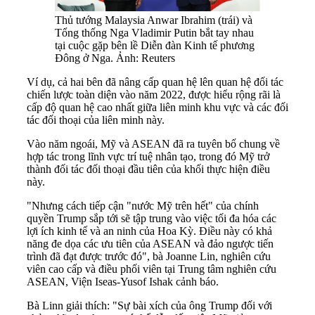
Thủ tướng Malaysia Anwar Ibrahim (trái) và
Tổng thống Nga Vladimir Putin bắt tay nhau
tại cuộc gặp bên lề Diễn đàn Kinh tế phương
Đông ở Nga. Ảnh: Reuters
Ví dụ, cả hai bên đã nâng cấp quan hệ lên quan hệ đối tác
chiến lược toàn diện vào năm 2022, được hiểu rộng rãi là
cấp độ quan hệ cao nhất giữa liên minh khu vực và các đối
tác đối thoại của liên minh này.
Vào năm ngoái, Mỹ và ASEAN đã ra tuyên bố chung về
hợp tác trong lĩnh vực trí tuệ nhân tạo, trong đó Mỹ trở
thành đối tác đối thoại đầu tiên của khối thực hiện điều
này.
"Nhưng cách tiếp cận "nước Mỹ trên hết" của chính
quyền Trump sắp tới sẽ tập trung vào việc tối đa hóa các
lợi ích kinh tế và an ninh của Hoa Kỳ. Điều này có khả
năng đe dọa các ưu tiên của ASEAN và đảo ngược tiến
trình đã đạt được trước đó", bà Joanne Lin, nghiên cứu
viên cao cấp và điều phối viên tại Trung tâm nghiên cứu
ASEAN, Viện Iseas-Yusof Ishak cảnh báo.
Bà Linn giải thích: "Sự bài xích của ông Trump đối với