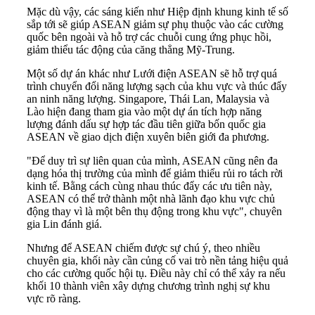
Mặc dù vậy, các sáng kiến ​​như Hiệp định khung kinh tế số
sắp tới sẽ giúp ASEAN giảm sự phụ thuộc vào các cường
quốc bên ngoài và hỗ trợ các chuỗi cung ứng phục hồi,
giảm thiểu tác động của căng thẳng Mỹ-Trung.
Một số dự án khác như Lưới điện ASEAN sẽ hỗ trợ quá
trình chuyển đổi năng lượng sạch của khu vực và thúc đẩy
an ninh năng lượng. Singapore, Thái Lan, Malaysia và
Lào hiện đang tham gia vào một dự án tích hợp năng
lượng đánh dấu sự hợp tác đầu tiên giữa bốn quốc gia
ASEAN về giao dịch điện xuyên biên giới đa phương.
"Để duy trì sự liên quan của mình, ASEAN cũng nên đa
dạng hóa thị trường của mình để giảm thiểu rủi ro tách rời
kinh tế. Bằng cách cùng nhau thúc đẩy các ưu tiên này,
ASEAN có thể trở thành một nhà lãnh đạo khu vực chủ
động thay vì là một bên thụ động trong khu vực", chuyên
gia Lin đánh giá.
Nhưng để ASEAN chiếm được sự chú ý, theo nhiều
chuyên gia, khối này cần củng cố vai trò nền tảng hiệu quả
cho các cường quốc hội tụ. Điều này chỉ có thể xảy ra nếu
khối 10 thành viên xây dựng chương trình nghị sự khu
vực rõ ràng.