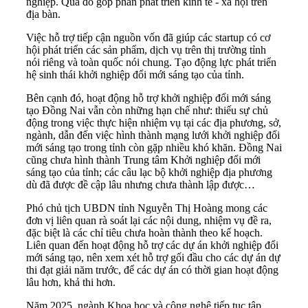
nghiệp. Qua đó góp phần phát triển kinh tế - xã hội trên
địa bàn.
Việc hỗ trợ tiếp cận nguồn vốn đã giúp các startup có cơ
hội phát triển các sản phẩm, dịch vụ trên thị trường tỉnh
nói riêng và toàn quốc nói chung. Tạo động lực phát triển
hệ sinh thái khởi nghiệp đổi mới sáng tạo của tỉnh.
Bên cạnh đó, hoạt động hỗ trợ khởi nghiệp đổi mới sáng
tạo Đồng Nai vẫn còn những hạn chế như: thiếu sự chủ
động trong việc thực hiện nhiệm vụ tại các địa phương, sở,
ngành, dẫn đến việc hình thành mạng lưới khởi nghiệp đổi
mới sáng tạo trong tỉnh còn gặp nhiều khó khăn. Đồng Nai
cũng chưa hình thành Trung tâm Khởi nghiệp đổi mới
sáng tạo của tỉnh; các câu lạc bộ khởi nghiệp địa phương
dù đã được đề cập lâu nhưng chưa thành lập được…
Phó chủ tịch UBDN tỉnh Nguyễn Thị Hoàng mong các
đơn vị liên quan rà soát lại các nội dung, nhiệm vụ đề ra,
đặc biệt là các chỉ tiêu chưa hoàn thành theo kế hoạch.
Liên quan đến hoạt động hỗ trợ các dự án khởi nghiệp đổi
mới sáng tạo, nên xem xét hỗ trợ gối đầu cho các dự án dự
thi đạt giải năm trước, để các dự án có thời gian hoạt động
lâu hơn, khả thi hơn.
Năm 2025, ngành Khoa học và công nghệ tiếp tục tập