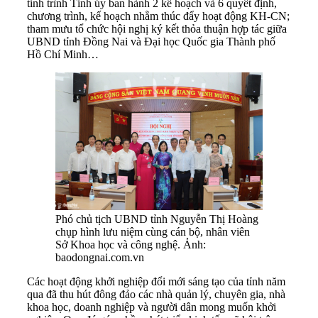
tỉnh trình Tỉnh ủy ban hành 2 kế hoạch và 6 quyết định,
chương trình, kế hoạch nhằm thúc đẩy hoạt động KH-CN;
tham mưu tổ chức hội nghị ký kết thỏa thuận hợp tác giữa
UBND tỉnh Đồng Nai và Đại học Quốc gia Thành phố
Hồ Chí Minh…
Phó chủ tịch UBND tỉnh Nguyễn Thị Hoàng
chụp hình lưu niệm cùng cán bộ, nhân viên
Sở Khoa học và công nghệ. Ảnh:
baodongnai.com.vn
Các hoạt động khởi nghiệp đổi mới sáng tạo của tỉnh năm
qua đã thu hút đông đảo các nhà quản lý, chuyên gia, nhà
khoa học, doanh nghiệp và người dân mong muốn khởi