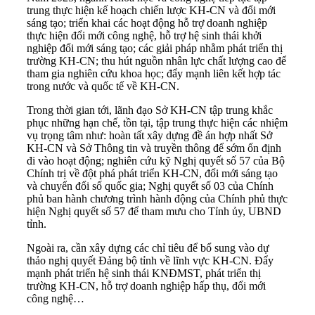
trung thực hiện kế hoạch chiến lược KH-CN và đổi mới
sáng tạo; triển khai các hoạt động hỗ trợ doanh nghiệp
thực hiện đổi mới công nghệ, hỗ trợ hệ sinh thái khởi
nghiệp đổi mới sáng tạo; các giải pháp nhằm phát triển thị
trường KH-CN; thu hút nguồn nhân lực chất lượng cao để
tham gia nghiên cứu khoa học; đẩy mạnh liên kết hợp tác
trong nước và quốc tế về KH-CN.
Trong thời gian tới, lãnh đạo Sở KH-CN tập trung khắc
phục những hạn chế, tồn tại, tập trung thực hiện các nhiệm
vụ trọng tâm như: hoàn tất xây dựng đề án hợp nhất Sở
KH-CN và Sở Thông tin và truyền thông để sớm ổn định
đi vào hoạt động; nghiên cứu kỹ Nghị quyết số 57 của Bộ
Chính trị về đột phá phát triển KH-CN, đổi mới sáng tạo
và chuyển đổi số quốc gia; Nghị quyết số 03 của Chính
phủ ban hành chương trình hành động của Chính phủ thực
hiện Nghị quyết số 57 để tham mưu cho Tỉnh ủy, UBND
tỉnh.
Ngoài ra, cần xây dựng các chỉ tiêu để bổ sung vào dự
thảo nghị quyết Đảng bộ tỉnh về lĩnh vực KH-CN. Đẩy
mạnh phát triển hệ sinh thái KNĐMST, phát triển thị
trường KH-CN, hỗ trợ doanh nghiệp hấp thụ, đổi mới
công nghệ…