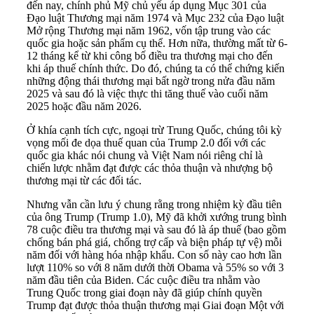
đến nay, chính phủ Mỹ chủ yếu áp dụng Mục 301 của
Đạo luật Thương mại năm 1974 và Mục 232 của Đạo luật
Mở rộng Thương mại năm 1962, vốn tập trung vào các
quốc gia hoặc sản phẩm cụ thể. Hơn nữa, thường mất từ 6-
12 tháng kể từ khi công bố điều tra thương mại cho đến
khi áp thuế chính thức. Do đó, chúng ta có thể chứng kiến
những động thái thương mại bất ngờ trong nửa đầu năm
2025 và sau đó là việc thực thi tăng thuế vào cuối năm
2025 hoặc đầu năm 2026.
Ở khía cạnh tích cực, ngoại trừ Trung Quốc, chúng tôi kỳ
vọng mối đe dọa thuế quan của Trump 2.0 đối với các
quốc gia khác nói chung và Việt Nam nói riêng chỉ là
chiến lược nhằm đạt được các thỏa thuận và nhượng bộ
thương mại từ các đối tác.
Nhưng vẫn cần lưu ý chung rằng trong nhiệm kỳ đầu tiên
của ông Trump (Trump 1.0), Mỹ đã khởi xướng trung bình
78 cuộc điều tra thương mại và sau đó là áp thuế (bao gồm
chống bán phá giá, chống trợ cấp và biện pháp tự vệ) mỗi
năm đối với hàng hóa nhập khẩu. Con số này cao hơn lần
lượt 110% so với 8 năm dưới thời Obama và 55% so với 3
năm đầu tiên của Biden. Các cuộc điều tra nhằm vào
Trung Quốc trong giai đoạn này đã giúp chính quyền
Trump đạt được thỏa thuận thương mại Giai đoạn Một với