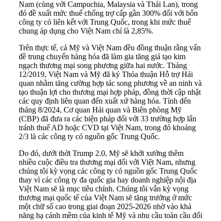
Nam (cùng với Campuchia, Malaysia và Thái Lan), trong
đó đề xuất mức thuế chống trợ cấp gần 300% đối với bốn
công ty có liên kết với Trung Quốc, trong khi mức thuế
chung áp dụng cho Việt Nam chỉ là 2,85%.
Trên thực tế, cả Mỹ và Việt Nam đều đồng thuận rằng vấn
đề trung chuyển hàng hóa đã làm gia tăng giả tạo kim
ngạch thương mại song phương giữa hai nước. Tháng
12/2019, Việt Nam và Mỹ đã ký Thỏa thuận Hỗ trợ Hải
quan nhằm tăng cường hợp tác song phương về an ninh và
tạo thuận lợi cho thương mại hợp pháp, đồng thời cập nhật
các quy định liên quan đến xuất xứ hàng hóa. Tính đến
tháng 8/2024, Cơ quan Hải quan và Biên phòng Mỹ
(CBP) đã đưa ra các biện pháp đối với 33 trường hợp lẩn
tránh thuế AD hoặc CVD tại Việt Nam, trong đó khoảng
2/3 là các công ty có nguồn gốc Trung Quốc.
Do đó, dưới thời Trump 2.0, Mỹ sẽ khởi xướng thêm
nhiều cuộc điều tra thương mại đối với Việt Nam, nhưng
chúng tôi kỳ vọng các công ty có nguồn gốc Trung Quốc
thay vì các công ty đa quốc gia hay doanh nghiệp nội địa
Việt Nam sẽ là mục tiêu chính. Chúng tôi vẫn kỳ vọng
thương mại quốc tế của Việt Nam sẽ tăng trưởng ở mức
một chữ số cao trong giai đoạn 2025-2026 nhờ vào khả
năng hạ cánh mềm của kinh tế Mỹ và nhu cầu toàn cầu đối