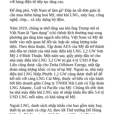
với hàng điện tử tiếp tục tăng cao.
Để ứng phó,
Việt Nam sẽ làm gì? Đáp án rất đơn giản là
cần mua thêm hàng hoá Mỹ, như khí LNG, máy bay, công
nghệ, chip... và xây dựng bộ đệm.
Năm 2019, chúng ta nhớ rằng sau khi ông Trump mô tả
Việt Nam là “lạm dụng” (chỉ chênh lệch thương mại song
phương gia tăng kim ngạch nêu trên), Việt Nam và Mỹ đã
bước vào một quan hệ đối tác hợp tác năng lượng toàn
diện. Theo thỏa thuận, Tập đoàn AES của Mỹ đã trở thành
nhà đầu tư chính của nhà máy điện khí LNG 2,2 GW Sơn
Mỹ 2 ở Bình Thuận. Một năm sau, giấy phép đầu tư cho
nhà máy điện khí LNG 3,2 GW trị giá 4 tỷ USD ở Bạc
Liêu cũng được cấp cho Delta Offshore Energy, một tập
đoàn năng lượng khác có trụ sở tại Mỹ. Ngoài ra, nhà máy
điện khí LNG Hiệp Phước 1,2 GW cũng được thiết kế để
kết nối với cảng LNG Cái Mép, thuộc sở hữu và vận hành
bởi liên doanh giữa Công ty TNHH Hải Linh và Tập đoàn
LNG Atlantic, Gulf và Pacific của Mỹ. Chúng tôi ước tính
ba nhà máy điện khí LNG này sẽ nhập khẩu lên đến 5-6 tỷ
USD LNG mỗi năm, có khả năng từ Mỹ.
Ngoài LNG, danh sách nhập khẩu còn bao gồm máy bay,
thiết bị an ninh và chip AI, theo lời Thứ trưởng Đỗ Hùng