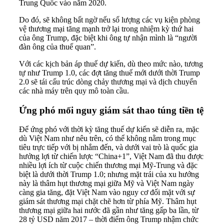
Trung Quốc vào năm 2020.
Do đó, sẽ không bất ngờ nếu số lượng các vụ kiện phòng
vệ thương mại tăng mạnh trở lại trong nhiệm kỳ thứ hai
của ông Trump, đặc biệt khi ông tự nhận mình là “người
đàn ông của thuế quan”.
Với các kịch bản áp thuế dự kiến, dù theo mức nào, tương
tự như Trump 1.0, các đợt tăng thuế mới dưới thời Trump
2.0 sẽ tái cấu trúc dòng chảy thương mại và dịch chuyển
các nhà máy trên quy mô toàn cầu.
Ứng phó mối nguy giám sát thao túng tiền tệ
Để ứng phó với thời kỳ tăng thuế dự kiến sẽ diễn ra, mặc
dù Việt Nam như nêu trên, có thể không nằm trong mục
tiêu trực tiếp với bị nhắm đến, và dưới vai trò là quốc gia
hưởng lợi từ chiến lược “China+1”, Việt Nam đã thu được
nhiều lợi ích từ cuộc chiến thương mại Mỹ-Trung và đặc
biệt là dưới thời Trump 1.0; nhưng mặt trái của xu hướng
này là thâm hụt thương mại giữa Mỹ và Việt Nam ngày
càng gia tăng, đặt Việt Nam vào nguy cơ đối mặt với sự
giám sát thương mại chặt chẽ hơn từ phía Mỹ. Thâm hụt
thương mại giữa hai nước đã gần như tăng gấp ba lần, từ
28 tỷ USD năm 2017 – thời điểm ông Trump nhậm chức