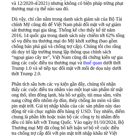
và 12/2020-4/2021) nhưng không có biện pháp trừng phạt
thương mại cụ thể nào sau đó.
Dù vậy, chỉ cần nằm trong danh sách giám sát của Bộ Tài
chính Mỹ cũng đủ để Việt Nam phải đối mặt với sự giám
sát thương mại gia tăng. Thống kê cho thấy kể từ năm
2016, 14 quốc gia trong danh sách này chiếm tới 62% tổng
số vụ điều tra thương mại do Mỹ khởi xướng (bao gồm
chống bán phá giá và chống trợ cấp). Chúng tôi cho rằng
dù duy trì lập trường trung lập thông qua chính sách
“ngoại giao cây tre”, Việt Nam cũng đã chứng kiến sự gia
tăng các cuộc điều tra thương mại và
thuế quan
dưới thời
Trump 1.0 và sẽ tiếp tục đối mặt với mối đe dọa này dưới
thời Trump 2.0.
Phân tích sâu hơn các vụ kiện gần đây, chúng tôi nhận
thấy các cuộc điều tra nhắm vào một loạt sản phẩm từ mật
ong thô, tôm đông lạnh, bìa hồ sơ giấy, túi mua sắm, viên
nang cứng đến nhôm ép đùn, thép chống ăn mòn và tấm
pin mặt trời. Giá trị nhập khẩu của các sản phẩm này dao
động từ vài chục nghìn đến hàng tỷ USD. Tuy nhiên, điểm
chung là phần lớn hoặc toàn bộ các công ty bị nhắm đến
đều có liên kết với Trung Quốc. Vào ngày 01/10/2024, Bộ
Thương mại Mỹ đã công bố kết luận sơ bộ về cuộc điều
tra chống trợ cấp đối với pin mặt trời nhập khẩu từ Việt