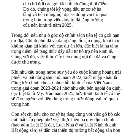
chỉ chờ đợi các gói kích thích đúng thời điểm.
Do đó, chúng tôi kỳ vọng đầu tư cơ sở hạ
tầng và tiêu dùng nội địa sẽ đóng vai trò quan
trọng hơn trong việc duy trì đà tăng trưởng
của nền kinh tế năm 2025.
Trong đó, nếu như ở góc độ chính sách tiền tệ có giới hạn
dư địa, Chính phủ đã và đang tăng tốc tận dụng, khai thác
không gian tài khóa với các dự án lớn, đặc biệt là hạ tầng
trọng điểm, để tăng thúc đẩy đầu tư hỗ trợ nền kinh tế.
Cùng với đó,
việc thúc đẩy tiêu dùng nội địa đã và đang
được chú trọng.
Khi nhu cầu trong nước suy yếu do cuộc khủng hoảng trái
phiếu và bất động sản cuối năm 2022, xuất nhập khẩu là
động lực chính cho sự phục hồi kinh tế của Việt Nam
trong giai đoạn 2023-2024 nhờ nhu cầu bên ngoài ổn định,
đặc biệt là từ Mỹ. Vào năm 2025, bức tranh kinh tế có thể
sẽ đảo ngược với tiêu dùng trong nước đóng vai trò quan
trọng hơn.
Cơn sốt chi tiêu cho cơ sở hạ tầng cùng với việc gỡ bỏ các
nút thắt cấp phép nhờ việc thực hiện ba quy định chính
(bao gồm Luật Đất đai, Luật Nhà ở và Luật Kinh doanh
Bất động sản) sẽ dần cải thiện thị trường bất động sản hơn