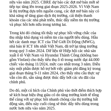
nữa vào năm 2025. CBRE dự báo các đợt mở bán mới sẽ
tiếp tục tăng lên trong giai đoạn 2025-2026. Vì Việt Nam
là thị trường dựa trên nguồn cung, các đợt mở bán này có
khả năng sẽ tăng giao dịch thị trường, cải thiện thanh
khoản của các nhà phát triển, thúc đẩy niềm tin thị trường
và phục hồi hơn nữa trong tương lai.
Trong khi đó chúng tôi thấy sự phục hồi vững chắc của
thu nhập khả dụng và niềm tin của người tiêu dùng. Hầu
hết các danh mục ICT của Thế Giới Di Động (MWG),
nhà bán lẻ ICT lớn nhất Việt Nam, đã trở lại tăng trưởng
trong quý 3 năm 2024. Dữ liệu từ Hiệp hội các nhà sản
xuất ô tô Việt Nam và Hyundai Thành Công (không bao
gồm Vinfast) cho thấy tiêu thụ ô tô trong nước đạt 44.000
chiếc vào tháng 11/2024, mức cao nhất trong 3 năm. Điều
này một phần được hỗ trợ bởi việc giảm phí đăng ký trong
giai đoạn tháng 9-11 năm 2024, cho thấy nhu cầu thực sự
vẫn còn đó, sẵn sàng được thúc đẩy bởi các ưu đãi của
chính phủ.
Do đó, một cú hích của Chính phủ vào thời điểm thích hợp
sẽ kích hoạt hiệu ứng giàu có do tăng trưởng kinh tế tổng
thể cùng với sự phục hồi nhanh chóng của thị trường bất
động sản, điều này cuối cùng sẽ thúc đẩy tiêu dùng trong
nước hơn nữa vào năm 2025.