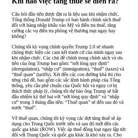
Khi nào việc tăng thuế sẽ diễn ra?
Câu hỏi đầu tiên được đặt ra là liệu sau khi nhậm chức,
Tổng thống Donald Trump có ban hành chính sách thuế
đối với hàng nhập khẩu vào Mỹ và điều tra thuế, tăng
cường các vụ điều tra phòng vệ thương mại ngay hay
không?
Chúng tôi kỳ vọng chính quyền Trump 2.0 sẽ nhanh
chóng thực hiện các cam kết tranh cử của mình ngay sau
khi nhậm chức. Các chủ đề chính trong chính sách và ưu
tiên của ông Trump bao gồm: “nới lỏng quy định”
(deregulation), “nhập cư” (immigration), “thuế” (taxes) và
“thuế quan” (tariffs). Xét đến các con đường khả thi cho
từng chủ đề, bao gồm các sắc lệnh hành pháp của Tổng
thống, yêu cầu phê chuẩn của Quốc hội và nguy cơ bị
thách thức pháp lý, chúng tôi dự báo ông Trump sẽ bắt
đầu nhiệm kỳ thứ hai với “nới lỏng quy định” và “nhập
cư” trong 3 tháng đầu tiên. “Thuế quan” sẽ đến sau đó và
trước “thuế”.
Về thuế quan, chúng tôi kỳ vọng các đợt tăng thuế sẽ áp
dụng cho Trung Quốc trước tiên và sau đó mới đến các
quốc gia khác (ROW). Việc áp thuế đồng loạt ngay lập tức
đối với Trung Quốc và quốc gia khác là khó xảy ra. Cho