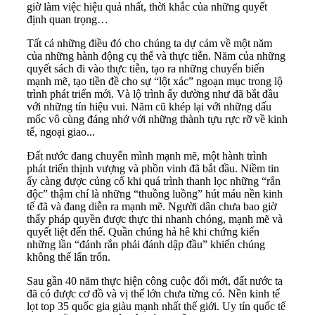
giờ làm việc hiệu quả nhất, thời khắc của những quyết
định quan trọng…
Tất cả những điều đó cho chúng ta dự cảm về một năm
của những hành động cụ thể và thực tiễn. Năm của những
quyết sách đi vào thực tiễn, tạo ra những chuyển biến
mạnh mẽ, tạo tiền đề cho sự “lột xác” ngoạn mục trong lộ
trình phát triển mới. Và lộ trình ấy dường như đã bắt đầu
với những tín hiệu vui. Năm cũ khép lại với những dấu
mốc vô cùng đáng nhớ với những thành tựu rực rỡ về kinh
tế, ngoại giao...
Đất nước đang chuyển mình mạnh mẽ, một hành trình
phát triển thịnh vượng và phồn vinh đã bắt đầu. Niềm tin
ấy càng được củng cố khi quá trình thanh lọc những “rắn
độc” thậm chí là những “thuồng luồng” hút máu nền kinh
tế đã và đang diễn ra mạnh mẽ. Người dân chưa bao giờ
thấy pháp quyền được thực thi nhanh chóng, mạnh mẽ và
quyết liệt đến thế. Quần chúng hả hê khi chứng kiến
những lần “đánh rắn phải đánh dập đầu” khiến chúng
không thể lẩn trốn.
Sau gần 40 năm thực hiện công cuộc đổi mới, đất nước ta
đã có được cơ đồ và vị thế lớn chưa từng có. Nền kinh tế
lọt top 35 quốc gia giàu mạnh nhất thế giới. Uy tín quốc tế