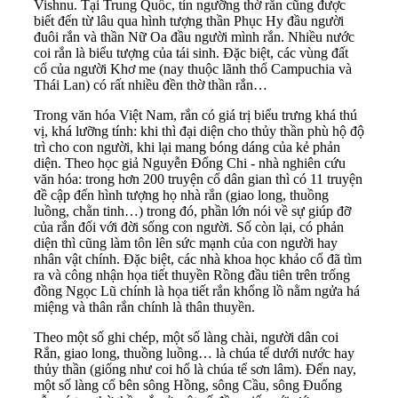
Vishnu. Tại Trung Quốc, tín ngưỡng thờ rắn cũng được
biết đến từ lâu qua hình tượng thần Phục Hy đầu người
đuôi rắn và thần Nữ Oa đầu người mình rắn. Nhiều nước
coi rắn là biểu tượng của tái sinh. Đặc biệt, các vùng đất
cổ của người Khơ me (nay thuộc lãnh thổ Campuchia và
Thái Lan) có rất nhiều đền thờ thần rắn…
Trong văn hóa Việt Nam, rắn có giá trị biểu trưng khá thú
vị, khá lưỡng tính: khi thì đại diện cho thủy thần phù hộ độ
trì cho con người, khi lại mang bóng dáng của kẻ phản
diện. Theo học giả Nguyễn Đổng Chi - nhà nghiên cứu
văn hóa: trong hơn 200 truyện cổ dân gian thì có 11 truyện
đề cập đến hình tượng họ nhà rắn (giao long, thuồng
luồng, chằn tinh…) trong đó, phần lớn nói về sự giúp đỡ
của rắn đối với đời sống con người. Số còn lại, có phản
diện thì cũng làm tôn lên sức mạnh của con người hay
nhân vật chính. Đặc biệt, các nhà khoa học khảo cổ đã tìm
ra và công nhận họa tiết thuyền Rồng đầu tiên trên trống
đồng Ngọc Lũ chính là họa tiết rắn khổng lồ nằm ngửa há
miệng và thân rắn chính là thân thuyền.
Theo một số ghi chép, một số làng chài, người dân coi
Rắn, giao long, thuồng luồng… là chúa tể dưới nước hay
thủy thần (giống như coi hổ là chúa tể sơn lâm). Đến nay,
một số làng cổ bên sông Hồng, sông Cầu, sông Đuống