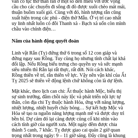
vẫn có tục thờ thần rắn ở một số đền miếu với ước vọng
cầu cho các chuyến đi sông đi đò được xuôi chèo mát mái,
thuận buồm xuôi gió. Cùng với đó, hình tượng rắn cũng
xuất hiện trong các phủ - điện thờ Mẫu. Ở vị trí cao nhất
uy linh nhất luôn có đôi Thanh xà - Bạch xà uốn còn mình
chầu vào chính điện…
Năm của hành động quyết đoán
Linh vật Rắn (Tỵ) đứng thứ 6 trong số 12 con giáp và
đứng ngay sau Rồng. Tuy cùng họ nhưng tính chất lại khá
đối lập. Nếu Rồng biểu trưng cho quyền uy và sức mạnh
siêu nhiên thì Rắn lại rất thực, rất đời. Nói cách khác,
Rồng thiên về trí, rắn thiên về lực. Vậy nên vận khí của Ất
Tỵ 2025 sẽ thiên về động lệnh chứ không còn là dự lệnh.
Mặt khác, theo lịch can chi: Ất thuộc hành Mộc, biểu thị
sự sinh trưởng, đâm chồi nảy lộc và phát triển nội lực tự
thân, còn địa chi Tỵ thuộc hành Hỏa, ứng với năng lượng,
nhiệt lượng, nhiệt huyết cháy bỏng… Sự kết hợp Mộc và
Hỏa sẽ tạo ra nguồn năng lượng mạnh mẽ và được duy trì
bền bỉ. Dự cảm đó lại càng được củng cố khi nhìn vào
cách tính giờ của người xưa. Một ngày đêm được chia
thành 5 canh, 7 khắc. Tỵ được giao cai quản 2 giờ quan
trọng nhất trong ngày: 9 – 11 giờ sáng. Đây cũng là khung