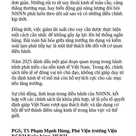
đơn giản. Những rủi ro từ suy thoái kinh tế toàn cầu, căng
thẳng thương mại, hay biến động giá năng lượng đòi hỏi
NHNN phải luôn theo dõi sát sao và có những điều chỉnh
kịp thời.
Đồng thời, việc giảm lãi suất cho vay cần được thực hiện
một cách cân nhắc để không gây áp lực lên hệ thống ngân
hàng. Bài toán hài hòa giữa tăng trưởng tín dụng và kiểm
soát lạm phát tiếp tục là một thử thách lớn đối với cơ quan
điều hành.
Năm 2025 đánh dấu một giai đoạn quan trọng trong hành
trình phát triển của nền kinh tế Việt Nam. Trong đó, chính
sách tiền tệ sẽ đóng vai trò chủ đạo, không chỉ giúp duy trì
ổn định kinh tế vĩ mô mà còn hỗ trợ tích cực cho các mục
tiêu tăng trưởng.
Sự chủ động, linh hoạt trong điều hành của NHNN, kết
hợp với các chính sách tài khóa phù hợp, sẽ là yếu tố quyết
định giúp Việt Nam vượt qua thách thức và tận dụng cơ
hội để trở thành điểm sáng kinh tế trong khu vực và thế
giới.
PGS, TS Phạm Mạnh Hùng, Phó Viện trưởng Viện