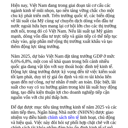
Hiện nay, Việt Nam đang trong giai đoạn tái cơ cấu các
ngành kinh tế mũi nhọn, tạo nền tảng vững chắc cho một
chu kỳ phát triển mới. Trên trường quốc tế, các biến động
về lãi suất của Mỹ cùng sự chuyển dịch dòng vốn đầu tư
nước ngoài hứa hẹn mang lại cơ hội lớn cho các thị trường
mới nổi, trong đó có Việt Nam. Nếu lãi suất tại Mỹ giảm
mạnh, dòng vốn đầu tư trực tiếp và gián tiếp có thể tiếp tục
chảy vào, góp phần mở rộng thị trường xuất khẩu và tạo
thêm động lực tăng trưởng.
Năm 2025, dự báo Việt Nam đặt tăng trưởng GDP ở mức
6,6%-6,8%, một con số khả quan trong bối cảnh nhiều
quốc gia đang vật lộn với suy thoái hoặc đình trệ kinh tế.
Động lực tăng trưởng được kỳ vọng đến từ việc kiểm soát
tốt lạm phát, duy trì tỷ giá ổn định và rủi ro tài khóa liên
quan đến nợ công, nợ tư nhân ở mức an toàn. Đặc biệt, lãi
suất cho vay có xu hướng giảm trong khi lãi suất huy động
tăng, tạo điều kiện thuận lợi cho doanh nghiệp tiếp cận
nguồn vốn với chi phí thấp hơn.
Để đạt được mục tiêu tăng trưởng kinh tế năm 2025 và các
năm tiếp theo, Ngân hàng Nhà nước (NHNN) được giao
nhiệm vụ điều hành
chính sách tiền tệ
linh hoạt, chủ động
và hiệu quả. Việc này đòi hỏi sự phối hợp chặt chẽ với các
chính sách tài khóa nhằm đảm bảo ổn định kinh tế vĩ mô,