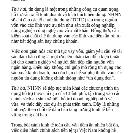
Thứ hai
, tín dụng là một trong những công cụ quan trọng
hỗ trợ sản xuất kinh doanh và kích thích tiêu dùng. NHNN
sẽ chỉ đạo các tổ chức tín dụng (TCTD) tập trung nguồn
vốn vào các lĩnh vực ưu tiên như sản xuất công nghiệp,
nông nghiệp công nghệ cao và xuất khẩu. Đồng thời, cần
kiểm soát chặt chẽ tín dụng vào các lĩnh vực tiềm ẩn rủi ro
như bất động sản hay chứng khoán.
Việc đơn giản hóa các thủ tục vay vốn, giảm yêu cầu về tài
sản đảm bảo cũng là một ưu tiên nhằm tạo điều kiện thuận
lợi cho doanh nghiệp và người dân tiếp cận nguồn vốn
ngân hàng. Điều này không chỉ giúp mở rộng tín dụng cho
sản xuất kinh doanh, mà còn hạn chế sự phụ thuộc vào các
nguồn tín dụng không chính thống như “tín dụng đen”.
Thứ
ba
, NHNN sẽ tiếp tục triển khai các chương trình tín
dụng hỗ trợ theo chỉ đạo của Chính phủ, tập trung vào các
chính sách an sinh xã hội, hỗ trợ doanh nghiệp nhỏ và
vừa, và thúc đẩy các dự án phát triển xanh. Đây là những
lĩnh vực then chốt để đảm bảo tăng trưởng kinh tế bền
vững trong dài hạn.
Trong bối cảnh kinh tế toàn cầu vẫn tiềm ẩn nhiều bất ổn,
việc điều hành chính sách tiền tệ tại Việt Nam không hề