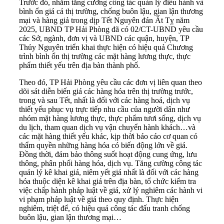
Trước đó, nhằm tăng cường công tác quản lý điều hành và
bình ổn giá cả thị trường, chống buôn lậu, gian lận thương
mại và hàng giả trong dịp Tết Nguyên đán Ất Tỵ năm
2025, UBND TP Hải Phòng đã có 02/CT-UBND yêu cầu
các Sở, ngành, đơn vị và UBND các quận, huyện, TP
Thủy Nguyên triển khai thực hiện có hiệu quả Chương
trình bình ổn thị trường các mặt hàng lương thực, thực
phẩm thiết yếu trên địa bàn thành phố.
Theo đó, TP Hải Phòng yêu cầu các đơn vị liên quan theo
dõi sát diễn biến giá các hàng hóa trên thị trường trước,
trong và sau Tết, nhất là đối với các hàng hoá, dịch vụ
thiết yếu phục vụ trực tiếp nhu cầu của người dân như
nhóm mặt hàng lương thực, thực phẩm tươi sống, dịch vụ
du lịch, tham quan dịch vụ vận chuyển hành khách…và
các mặt hàng thiết yếu khác, kịp thời báo cáo cơ quan có
thẩm quyền những hàng hóa có biến động lớn về giá.
Đồng thời, đảm bảo thông suốt hoạt động cung ứng, lưu
thông, phân phối hàng hóa, dịch vụ. Tăng cường công tác
quản lý kê khai giá, niêm yết giá nhất là đối với các hàng
hóa thuộc diện kê khai giá trên địa bàn, tổ chức kiểm tra
việc chấp hành pháp luật về giá, xử lý nghiêm các hành vi
vi phạm pháp luật về giá theo quy định. Thực hiện
nghiêm, triệt để, có hiệu quả công tác đấu tranh chống
buôn lậu, gian lận thương mại…