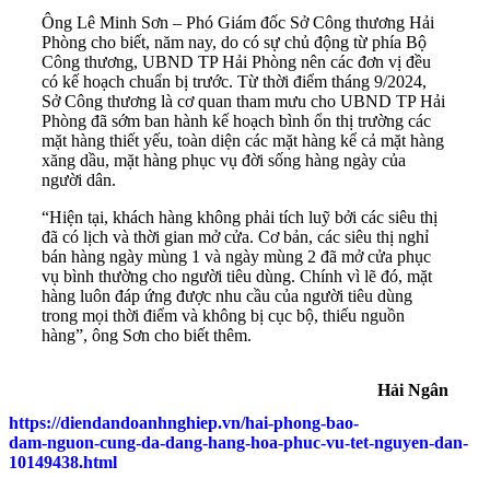
Ông Lê Minh Sơn – Phó Giám đốc Sở Công thương Hải
Phòng cho biết, năm nay, do có sự chủ động từ phía Bộ
Công thương, UBND TP Hải Phòng nên các đơn vị đều
có kế hoạch chuẩn bị trước. Từ thời điểm tháng 9/2024,
Sở Công thương là cơ quan tham mưu cho UBND TP Hải
Phòng đã sớm ban hành kế hoạch bình ổn thị trường các
mặt hàng thiết yếu, toàn diện các mặt hàng kể cả mặt hàng
xăng dầu, mặt hàng phục vụ đời sống hàng ngày của
người dân.
“Hiện tại, khách hàng không phải tích luỹ bởi các siêu thị
đã có lịch và thời gian mở cửa. Cơ bản, các siêu thị nghỉ
bán hàng ngày mùng 1 và ngày mùng 2 đã mở cửa phục
vụ bình thường cho người tiêu dùng. Chính vì lẽ đó, mặt
hàng luôn đáp ứng được nhu cầu của người tiêu dùng
trong mọi thời điểm và không bị cục bộ, thiếu nguồn
hàng”, ông Sơn cho biết thêm.
Hải Ngân
https://diendandoanhnghiep.vn/hai-phong-bao-
dam-nguon-cung-da-dang-hang-hoa-phuc-vu-tet-nguyen-dan-
10149438.html