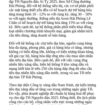
dịp Tết Nguyên đán Ất Tỵ 2025, theo Sở Công thương
Hải Phòng, đối với hệ thống siêu thị, các cơ sở phân phối
các mặt hàng thiết yếu đều có kế hoạch dự trữ hàng hóa
tăng trung bình 10 - 12% so với cùng kỳ, tăng 30 – 50%
so với ngày thường. Riêng siêu thị Aeon Hải Phòng Lê
Chân có kế hoạch dự trữ hàng hóa tăng 15% so với cùng
kỳ. Bên cạnh đó, tại hệ thống phân phối triển khai đồng
loạt nhiều chương trình khuyến mại, giảm giá nhằm kích
cầu tiêu dùng, tăng doanh số bán hàng.
Đối với hệ thống các chợ trên địa bàn, nguồn cung hàng
hóa đa dạng, phong phú, giá cả hàng hóa có tăng, nhưng
không có biến động lớn, không có hiện tượng khan hàng,
sốt giá cục bộ, hàng hóa đáp ứng nhu cầu mua sắm nhân
dân trên địa bàn. Bên cạnh đó, đối với việc cung ứng
nhiên liệu xăng dầu, hiện hệ thống 9 kho xăng dầu và
mạng lưới bán lẻ trên 250 cửa hàng đáp ứng đủ nhu cầu
tiêu thụ nhiên liệu xăng dầu trước, trong và sau Tết trên
địa bàn TP Hải Phòng.
Theo đại diện Công ty xăng dầu Nam Ninh, dự kiến lượng
tiêu thụ xăng dầu sẽ tăng cao trong những ngày giáp Tết.
Do vậy, phía doanh nghiệp đã chuẩn bị hàng hoá để phục
vụ cho dịp Tết Nguyên đán 2025. Đồng thời, lên lịch phân
công cho cán bộ, công nhân viên trực trong những ngày