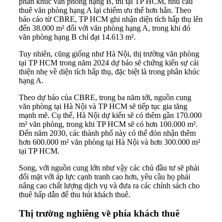
phân khúc văn phòng hạng B, thì tại TP HCM, nhu cầu
thuê văn phòng hạng A lại chiếm ưu thế hơn hẳn. Theo
báo cáo từ CBRE, TP HCM ghi nhận diện tích hấp thụ lên
đến 38.000 m² đối với văn phòng hạng A, trong khi đó
văn phòng hạng B chỉ đạt 14.613 m².
Tuy nhiên, cũng giống như Hà Nội, thị trường văn phòng
tại TP HCM trong năm 2024 dự báo sẽ chứng kiến sự cải
thiện nhẹ về diện tích hấp thụ, đặc biệt là trong phân khúc
hạng A.
Theo dự báo của CBRE, trong ba năm tới, nguồn cung
văn phòng tại Hà Nội và TP HCM sẽ tiếp tục gia tăng
mạnh mẽ. Cụ thể, Hà Nội dự kiến sẽ có thêm gần 170.000
m² văn phòng, trong khi TP HCM sẽ có hơn 100.000 m².
Đến năm 2030, các thành phố này có thể đón nhận thêm
hơn 600.000 m² văn phòng tại Hà Nội và hơn 300.000 m²
tại TP HCM.
Song, với nguồn cung lớn như vậy các chủ đầu tư sẽ phải
đối mặt với áp lực cạnh tranh cao hơn, yêu cầu họ phải
nâng cao chất lượng dịch vụ và đưa ra các chính sách cho
thuê hấp dẫn để thu hút khách thuê.
Thị trường nghiêng về phía khách thuê