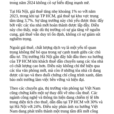
trong năm 2024 không có sự biến động mạnh mẽ.
Tại Hà Nội, giá thuê tăng nhẹ khoảng 1% so với năm
2023, trong khi tại TP HCM, giá thuê tại khu vực trung
tâm tăng 3,7%. Sự tăng trưởng này chủ yếu được thúc đẩy
bởi việc các tòa nhà mới hoàn thành được lấp đầy. Điều
này cho thấy, mặc dù thị trường có sự gia tăng về nguồn
cung, giá thuê vẫn duy trì ổn định, không có sự giảm sút
nghiêm trọng.
Ngoài giá thuê, chất lượng dịch vụ là một yếu tố quan
trọng không thể bỏ qua trong sự cạnh tranh giữa các chủ
đầu tư. Thị trường Hà Nội gần đây bắt đầu theo xu hướng
của TP HCM khi khách thuê dần chuyển sang các tòa nhà
có chất lượng cao hơn. Điều này không chỉ thể hiện qua
các tòa văn phòng mới, mà còn ở những tòa nhà cũ đang
được cải tạo và theo đuổi chứng chỉ công trình xanh, đảm
bảo môi trường làm việc bền vững và hiện đại.
Theo các chuyên gia, thị trường văn phòng tại Việt Nam
cũng chứng kiến một sự thay đổi về nhu cầu thuê. Các
ngành công nghệ và thông tin hiện đang chiếm tỷ lệ lớn
trong diện tích cho thuê, dẫn đầu tại TP HCM với 30% và
tại Hà Nội với 24%. Điều này phản ánh xu hướng Việt
Nam đang phát triển thành một trung tâm đổi mới công