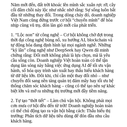
Năm mới đến, đất trời khoác lên mình sắc xuân rực rỡ, cây
cối đâm chồi nảy lộc như nhắc nhở rằng: Sự sống luôn bắt
đầu từ những thay đổi. Trong dòng chảy đó, doanh nghiệp
Việt Nam cũng đứng trước cơ hội “chuyển mình” để hòa
nhịp cùng vũ trụ, đón làn gió mới của phát triển.
1. “Lộc non” từ công nghệ – Cơ hội không chờ đợi trong
thời đại công nghệ bùng nổ, xu hướng AI, blockchain và
tự động hóa đang định hình lại mọi ngành nghề. Những
“kỳ lân” công nghệ như DeepSeek hay Qwen đã minh
chứng rằng: Đổi mới không phải là lựa chọn, mà là yêu
cầu sống còn. Doanh nghiệp Việt hoàn toàn có thể tận
dụng làn sóng này bằng việc ứng dụng AI để tối ưu vận
hành, số hóa quy trình sản xuất hay thấu hiểu khách hàng
từ dữ liệu lớn. Đôi khi, chỉ cần một thay đổi nhỏ – như
chuyển đổi sang nền tảng quản trị đám mây hay tối ưu hệ
thống chăm sóc khách hàng – cũng có thể tạo nên sự khác
biệt lớn và mở ra những thị trường mới đầy tiềm năng.
2. Tự tạo “thời tiết” – Làm chủ vận hội. Không phải mọi
cơn mưa cơ hội đều đến từ trời! Doanh nghiệp hoàn toàn
có thể chủ động tạo ra vận hội bằng cách: Thấu hiểu thị
trường: Phân tích dữ liệu tiêu dùng để đón đầu nhu cầu
khách hàng.