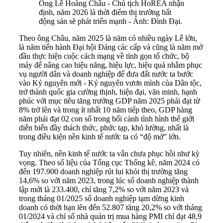
Ông Lê Hoàng Châu - Chủ tịch HoREA nhận
định, năm 2026 là thời điểm thị trường bất
động sản sẽ phát triển mạnh - Ảnh: Đình Đại.
Theo ông Châu, năm 2025 là năm có nhiều ngày Lễ lớn,
là năm tiến hành Đại hội Đảng các cấp và cũng là năm mở
đầu thực hiện cuộc cách mạng về tinh gọn tổ chức, bộ
máy để nâng cao hiệu năng, hiệu lực, hiệu quả nhằm phục
vụ người dân và doanh nghiệp để đưa đất nước ta bước
vào Kỷ nguyên mới - Kỷ nguyên vươn mình của Dân tộc,
trở thành quốc gia cường thịnh, hiện đại, văn minh, hạnh
phúc với mục tiêu tăng trưởng GDP năm 2025 phải đạt từ
8% trở lên và trong ít nhất 10 năm tiếp theo, GDP hàng
năm phải đạt 02 con số trong bối cảnh tình hình thế giới
diễn biến đầy thách thức, phức tạp, khó lường, nhất là
trong điều kiện nền kinh tế nước ta có “độ mở” lớn.
Tuy nhiên, nền kinh tế nước ta vẫn chưa phục hồi như kỳ
vọng. Theo số liệu của Tổng cục Thống kê, năm 2024 có
đến 197.900 doanh nghiệp rút lui khỏi thị trường tăng
14,6% so với năm 2023, trong lúc số doanh nghiệp thành
lập mới là 233.400, chỉ tăng 7,2% so với năm 2023 và
trong tháng 01/2025 số doanh nghiệp tạm dừng kinh
doanh có thời hạn lên đến 52.807 tăng 20,2% so với tháng
01/2024 và chỉ số nhà quản trị mua hàng PMI chỉ đạt 48,9