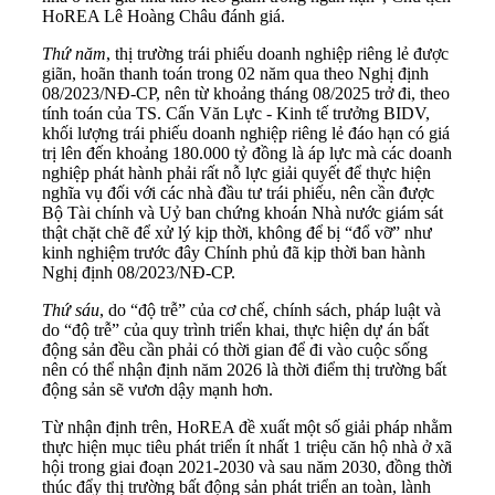
HoREA Lê Hoàng Châu đánh giá.
Thứ năm
, thị trường trái phiếu doanh nghiệp riêng lẻ được
giãn, hoãn thanh toán trong 02 năm qua theo Nghị định
08/2023/NĐ-CP, nên từ khoảng tháng 08/2025 trở đi, theo
tính toán của TS. Cấn Văn Lực - Kinh tế trưởng BIDV,
khối lượng trái phiếu doanh nghiệp riêng lẻ đáo hạn có giá
trị lên đến khoảng 180.000 tỷ đồng là áp lực mà các doanh
nghiệp phát hành phải rất nỗ lực giải quyết để thực hiện
nghĩa vụ đối với các nhà đầu tư trái phiếu, nên cần được
Bộ Tài chính và Uỷ ban chứng khoán Nhà nước giám sát
thật chặt chẽ để xử lý kịp thời, không để bị “đổ vỡ” như
kinh nghiệm trước đây Chính phủ đã kịp thời ban hành
Nghị định 08/2023/NĐ-CP.
Thứ sáu
, do “độ trễ” của cơ chế, chính sách, pháp luật và
do “độ trễ” của quy trình triển khai, thực hiện dự án bất
động sản đều cần phải có thời gian để đi vào cuộc sống
nên có thể nhận định năm 2026 là thời điểm thị trường bất
động sản sẽ vươn dậy mạnh hơn.
Từ nhận định trên, HoREA đề xuất một số giải pháp nhằm
thực hiện mục tiêu phát triển ít nhất 1 triệu căn hộ nhà ở xã
hội trong giai đoạn 2021-2030 và sau năm 2030, đồng thời
thúc đẩy thị trường bất động sản phát triển an toàn, lành