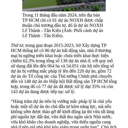
Trong 11 tháng đầu năm 2024, trên địa bàn
TP HCM chỉ có 01 dự án NOXH được chấp
thuận chủ trương đầu tư, đó là dự án NOXH
Lê Thành - Tân Kiên (Ảnh: Phối cảnh dự án
Lê Thành - Tân Kiên).
Thứ tư
, trong giai đoạn 2015-2023, Sở Xây dựng TP
HCM thống kê có 86 dự án bất động sản, nhà ở thương
mại bị ngừng triển khai hoặc chưa triển khai thực hiện
chiếm 62,3% trong tổng số 138 dự án nhà ở, với quy mô
sử dụng đất lên đến 964 ha và 54.051 căn hộ nên tổng số
dự án bị vướng mắc pháp lý lên đến 220 dự án, gồm 72
dự án do Tổ công tác của Thủ tướng Chính phủ chuyển
đến và 148 dự án do Hiệp hội Bất động sản TP HCM tổng
hợp, trong đó có 77 dự án đã được xử lý đạt 35% và còn
143 dự án đang được tiếp tục xử lý.
“Hàng trăm dự án trên bị vướng mắc pháp lý là chủ yếu
hoặc một số dự án do chủ đầu tư kém năng lực, mà nếu
không sớm được tháo gỡ để khởi động lại thì vừa rất lãng
phí nguồn lực đất đai, vừa thất thu ngân sách Nhà nước,
vừa khó khăn cho doanh nghiệp, vừa thiếu nguồn cung
nhà ở nên giá nhà khó kéo giảm trong ngắn hạn”, Chủ tịch