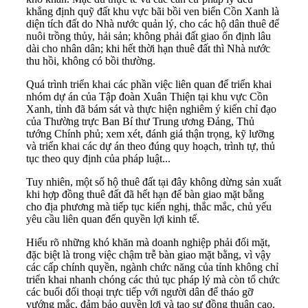
khẳng định quỹ đất khu vực bãi bồi ven biển Cồn Xanh là
diện tích đất do Nhà nước quản lý, cho các hộ dân thuê để
nuôi trồng thủy, hải sản; không phải đất giao ổn định lâu
dài cho nhân dân; khi hết thời hạn thuê đất thì Nhà nước
thu hồi, không có bồi thường.
Quá trình triển khai các phần việc liên quan để triển khai
nhóm dự án của Tập đoàn Xuân Thiện tại khu vực Cồn
Xanh, tỉnh đã bám sát và thực hiện nghiêm ý kiến chỉ đạo
của Thường trực Ban Bí thư Trung ương Đảng, Thủ
tướng Chính phủ; xem xét, đánh giá thận trọng, kỹ lưỡng
và triển khai các dự án theo đúng quy hoạch, trình tự, thủ
tục theo quy định của pháp luật...
Tuy nhiên, một số hộ thuê đất tại đây không dừng sản xuất
khi hợp đồng thuê đất đã hết hạn để bàn giao mặt bằng
cho địa phương mà tiếp tục kiến nghị, thắc mắc, chủ yếu
yêu cầu liên quan đến quyền lợi kinh tế.
Hiểu rõ những khó khăn mà doanh nghiệp phải đối mặt,
đặc biệt là trong việc chậm trễ bàn giao mặt bằng, vì vậy
các cấp chính quyền, ngành chức năng của tỉnh không chỉ
triển khai nhanh chóng các thủ tục pháp lý mà còn tổ chức
các buổi đối thoại trực tiếp với người dân để tháo gỡ
vướng mắc, đảm bảo quyền lợi và tạo sự đồng thuận cao.