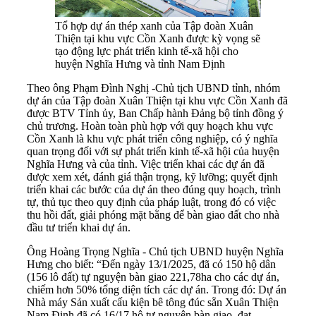
Tổ hợp dự án thép xanh của Tập đoàn Xuân
Thiện tại khu vực Cồn Xanh được kỳ vọng sẽ
tạo động lực phát triển kinh tế-xã hội cho
huyện Nghĩa Hưng và tỉnh Nam Định
Theo ông Phạm Đình Nghị -Chủ tịch UBND tỉnh, nhóm
dự án của Tập đoàn Xuân Thiện tại khu vực Cồn Xanh đã
được BTV Tỉnh ủy, Ban Chấp hành Đảng bộ tỉnh đồng ý
chủ trương. Hoàn toàn phù hợp với quy hoạch khu vực
Cồn Xanh là khu vực phát triển công nghiệp, có ý nghĩa
quan trọng đối với sự phát triển kinh tế-xã hội của huyện
Nghĩa Hưng và của tỉnh. Việc triển khai các dự án đã
được xem xét, đánh giá thận trọng, kỹ lưỡng; quyết định
triển khai các bước của dự án theo đúng quy hoạch, trình
tự, thủ tục theo quy định của pháp luật, trong đó có việc
thu hồi đất, giải phóng mặt bằng để bàn giao đất cho nhà
đầu tư triển khai dự án.
Ông Hoàng Trọng Nghĩa - Chủ tịch UBND huyện Nghĩa
Hưng cho biết: “Đến ngày 13/1/2025, đã có 150 hộ dân
(156 lô đất) tự nguyện bàn giao 221,78ha cho các dự án,
chiếm hơn 50% tổng diện tích các dự án. Trong đó: Dự án
Nhà máy Sản xuất cấu kiện bê tông đúc sẵn Xuân Thiện
Nam Định đã có 16/17 hộ tự nguyện bàn giao, đạt