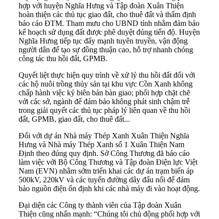
hợp với huyện Nghĩa Hưng và Tập đoàn Xuân Thiện
hoàn thiện các thủ tục giao đất, cho thuê đất và thẩm định
báo cáo ĐTM. Tham mưu cho UBND tỉnh nhằm đảm bảo
kế hoạch sử dụng đất được phê duyệt đúng tiến độ. Huyện
Nghĩa Hưng tiếp tục đẩy mạnh tuyên truyền, vận động
người dân để tạo sự đồng thuận cao, hỗ trợ nhanh chóng
công tác thu hồi đất, GPMB.
Quyết liệt thực hiện quy trình về xử lý thu hồi đất đối với
các hộ nuôi trồng thủy sản tại khu vực Cồn Xanh không
chấp hành việc ký biên bản bàn giao; phối hợp chặt chẽ
với các sở, ngành để đảm bảo không phát sinh chậm trễ
trong giải quyết các thủ tục pháp lý liên quan về thu hồi
đất, GPMB, giao đất, cho thuê đất...
Đối với dự án Nhà máy Thép Xanh Xuân Thiện Nghĩa
Hưng và Nhà máy Thép Xanh số 1 Xuân Thiện Nam
Định theo đúng quy định. Sở Công Thương đã báo cáo
làm việc với Bộ Công Thương và Tập đoàn Điện lực Việt
Nam (EVN) nhằm sớm triển khai các dự án trạm biến áp
500kV, 220kV và các tuyến đường dây đấu nối để đảm
bảo nguồn điện ổn định khi các nhà máy đi vào hoạt động.
Đại diện các Công ty thành viên của Tập đoàn Xuân
Thiện cũng nhấn mạnh: “Chúng tôi chủ động phối hợp với