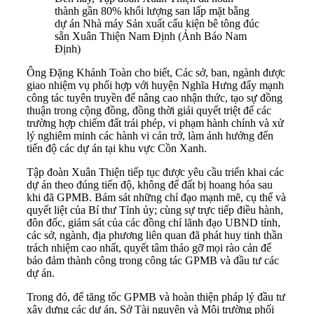
thành gần 80% khối lượng san lấp mặt bằng
dự án Nhà máy Sản xuất cấu kiện bê tông đúc
sẵn Xuân Thiện Nam Định (Ảnh Báo Nam
Định)
Ông Đặng Khánh Toàn cho biết, Các sở, ban, ngành được
giao nhiệm vụ phối hợp với huyện Nghĩa Hưng đẩy mạnh
công tác tuyên truyền để nâng cao nhận thức, tạo sự đồng
thuận trong cộng đồng, đồng thời giải quyết triệt để các
trường hợp chiếm đất trái phép, vi phạm hành chính và xử
lý nghiêm minh các hành vi cản trở, làm ảnh hưởng đến
tiến độ các dự án tại khu vực Cồn Xanh.
Tập đoàn Xuân Thiện tiếp tục được yêu cầu triển khai các
dự án theo đúng tiến độ, không để đất bị hoang hóa sau
khi đã GPMB. Bám sát những chỉ đạo mạnh mẽ, cụ thể và
quyết liệt của Bí thư Tỉnh ủy; cùng sự trực tiếp điều hành,
đôn đốc, giám sát của các đồng chí lãnh đạo UBND tỉnh,
các sở, ngành, địa phương liên quan đã phát huy tinh thần
trách nhiệm cao nhất, quyết tâm tháo gỡ mọi rào cản để
bảo đảm thành công trong công tác GPMB và đầu tư các
dự án.
Trong đó, để tăng tốc GPMB và hoàn thiện pháp lý đầu tư
xây dựng các dự án, Sở Tài nguyên và Môi trường phối