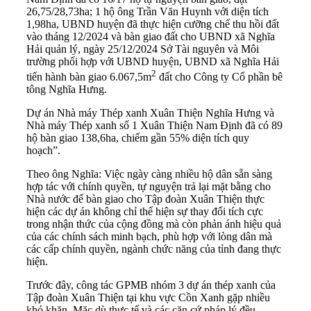
26,75/28,73ha; 1 hộ ông Trần Văn Huynh với diện tích
1,98ha, UBND huyện đã thực hiện cưỡng chế thu hồi đất
vào tháng 12/2024 và bàn giao đất cho UBND xã Nghĩa
Hải quản lý, ngày 25/12/2024 Sở Tài nguyên và Môi
trường phối hợp với UBND huyện, UBND xã Nghĩa Hải
2
tiến hành bàn giao 6.067,5m
đất cho Công ty Cổ phần bê
tông Nghĩa Hưng.
Dự án Nhà máy Thép xanh Xuân Thiện Nghĩa Hưng và
Nhà máy Thép xanh số 1 Xuân Thiện Nam Định đã có 89
hộ bàn giao 138,6ha, chiếm gần 55% diện tích quy
hoạch”.
Theo ông Nghĩa: Việc ngày càng nhiều hộ dân sẵn sàng
hợp tác với chính quyền, tự nguyện trả lại mặt bằng cho
Nhà nước để bàn giao cho Tập đoàn Xuân Thiện thực
hiện các dự án không chỉ thể hiện sự thay đổi tích cực
trong nhận thức của cộng đồng mà còn phản ánh hiệu quả
của các chính sách minh bạch, phù hợp với lòng dân mà
các cấp chính quyền, ngành chức năng của tỉnh đang thực
hiện.
Trước đây, công tác GPMB nhóm 3 dự án thép xanh của
Tập đoàn Xuân Thiện tại khu vực Cồn Xanh gặp nhiều
khó khăn. Mặc dù thực tế và các căn cứ pháp lý đều