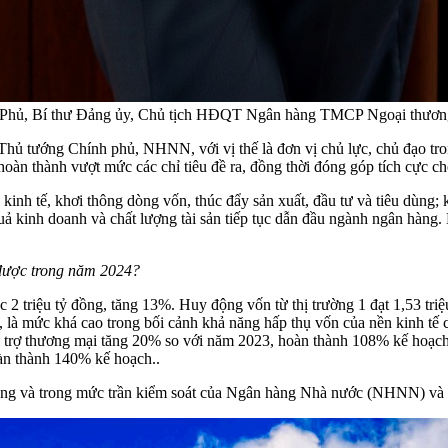
 Phủ, Bí thư Đảng ủy, Chủ tịch HĐQT Ngân hàng TMCP Ngoại thươn
, Thủ tướng Chính phủ, NHNN, với vị thế là đơn vị chủ lực, chủ đạo tr
n thành vượt mức các chỉ tiêu đề ra, đồng thời đóng góp tích cực cho
 kinh tế, khơi thông dòng vốn, thúc đẩy sản xuất, đầu tư và tiêu dùng
ả kinh doanh và chất lượng tài sản tiếp tục dẫn đầu ngành ngân hàng. 
t được trong năm 2024?
 triệu tỷ đồng, tăng 13%. Huy động vốn từ thị trường 1 đạt 1,53 triê
7%, là mức khá cao trong bối cảnh khả năng hấp thụ vốn của nền kinh t
ài trợ thương mại tăng 20% so với năm 2023, hoàn thành 108% kế hoạch
àn thành 140% kế hoạch..
chung và trong mức trần kiểm soát của Ngân hàng Nhà nước (NHNN) và