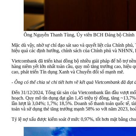
Ông Nguyễn Thanh Tùng, Ủy viên BCH Đảng bộ Chính
Mặc dù vậy, nhờ sự chỉ đạo sát sao và quyết liệt của Chính phủ
hiệu quả các định hướng, chính sách của Chính phủ và NHNN, hoà
Vietcombank đã triển khai đồng bộ nhiều giải pháp để hỗ trợ nền
hàng niêm yết lớn nhất toàn cầu, quy mô tăng trưởng cao, hiệu qu
cao, phát triển Tín dụng Xanh và Chuyển đổi số mạnh mẽ.
- Ông có thể chia sẻ chi tiết hơn về kết quả Vietcombank đã đạ
Đến 31/12/2024, Tổng tài sản của Vietcombank lần đầu vượt mốc 2
hoạch. Quy mô tín dụng đạt gần 1,45 triệu tỷ đồng, tăng ~13,
lần lượt là 3,04%; 1,7%; 18,5%. Doanh số thanh toán quốc tế, t
toán và sử dụng thẻ tăng trưởng mạnh 58% so với năm 2023, ho
Tỷ lệ nợ xấu được kiểm soát ở mức 0,97%, tốt hơn mặt bằng 