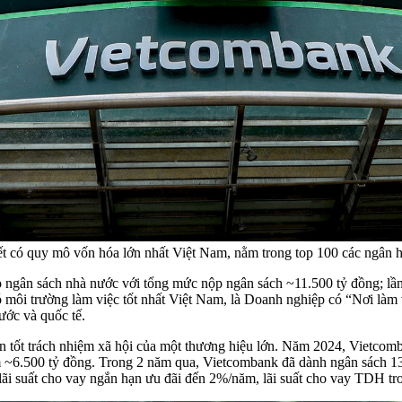
m yết có quy mô vốn hóa lớn nhất Việt Nam, nằm trong top 100 các ngân
 ngân sách nhà nước với tổng mức nộp ngân sách ~11.500 tỷ đồng; lần t
môi trường làm việc tốt nhất Việt Nam, là Doanh nghiệp có “Nơi làm vi
nước và quốc tế.
ện tốt trách nhiệm xã hội của một thương hiệu lớn. Năm 2024, Vietcom
m ~6.500 tỷ đồng. Trong 2 năm qua, Vietcombank đã dành ngân sách 13.
ng, lãi suất cho vay ngắn hạn ưu đãi đến 2%/năm, lãi suất cho vay T