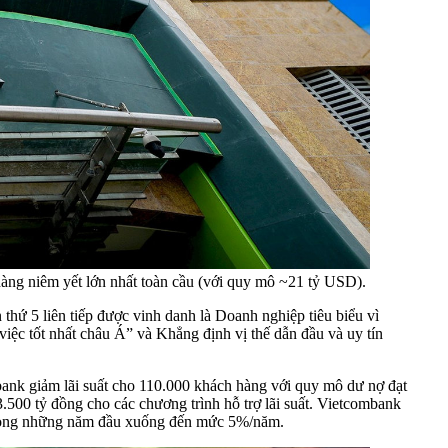
 hàng niêm yết lớn nhất toàn cầu (với quy mô ~21 tỷ USD).
hứ 5 liên tiếp được vinh danh là Doanh nghiệp tiêu biểu vì
ệc tốt nhất châu Á” và Khẳng định vị thế dẫn đầu và uy tín
bank giảm lãi suất cho 110.000 khách hàng với quy mô dư nợ đạt
500 tỷ đồng cho các chương trình hỗ trợ lãi suất. Vietcombank
DH trong những năm đầu xuống đến mức 5%/năm.