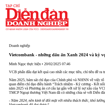
Doanh nghiệp
Vietcombank - những dấu ấn Xanh 2024 và kỳ v
Minh Ngọc thực hiện
•
20/02/2025 07:46
VCB phấn đấu đạt kết quả cao nhất các mục tiêu, chỉ tiêu đề r
Năm 2025, bám sát chỉ đạo của Chính phủ và NHNN về việc tổ 
quan điểm chỉ đạo điều hành “Trách nhiệm - Kỷ cương - Kết nối -
năm 2025 và Phương án cơ cấu lại gắn với xử lý nợ xấu của 
TMCP Ngoại thương Việt Nam đã có những chia sẻ với Diễn đà
- Năm 2024, nền kinh tế đối mặt với nhiều thách thức, khó lườn
Vietcombank đã đạt được?