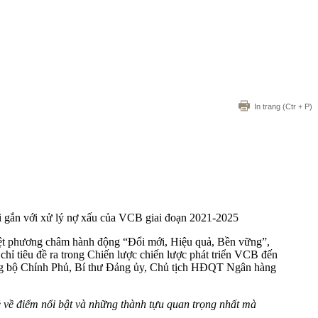
In trang
(Ctr + P)
ại gắn với xử lý nợ xấu của VCB giai đoạn 2021-2025
iệt phương châm hành động “Đổi mới, Hiệu quả, Bền vững”,
chỉ tiêu đề ra trong Chiến lược chiến lược phát triển VCB đến
ng bộ Chính Phủ, Bí thư Đảng ủy, Chủ tịch HĐQT Ngân hàng
ẻ về điểm nổi bật và những thành tựu quan trọng nhất mà