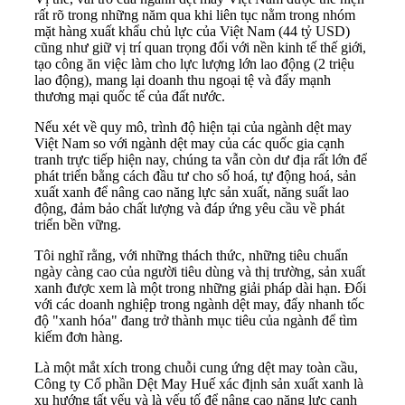
rất rõ trong những năm qua khi liên tục nằm trong nhóm
mặt hàng xuất khẩu chủ lực của Việt Nam (44 tỷ USD)
cũng như giữ vị trí quan trọng đối với nền kinh tế thế giới,
tạo công ăn việc làm cho lực lượng lớn lao động (2 triệu
lao động), mang lại doanh thu ngoại tệ và đẩy mạnh
thương mại quốc tế của đất nước.
Nếu xét về quy mô, trình độ hiện tại của ngành dệt may
Việt Nam so với ngành dệt may của các quốc gia cạnh
tranh trực tiếp hiện nay, chúng ta vẫn còn dư địa rất lớn để
phát triển bằng cách đầu tư cho số hoá, tự động hoá, sản
xuất xanh để nâng cao năng lực sản xuất, năng suất lao
động, đảm bảo chất lượng và đáp ứng yêu cầu về phát
triển bền vững.
Tôi nghĩ rằng, với những thách thức, những tiêu chuẩn
ngày càng cao của người tiêu dùng và thị trường, sản xuất
xanh được xem là một trong những giải pháp dài hạn. Đối
với các doanh nghiệp trong ngành dệt may, đẩy nhanh tốc
độ "xanh hóa" đang trở thành mục tiêu của ngành để tìm
kiếm đơn hàng.
Là một mắt xích trong chuỗi cung ứng dệt may toàn cầu,
Công ty Cổ phần Dệt May Huế xác định sản xuất xanh là
xu hướng tất yếu và là yếu tố để nâng cao năng lực cạnh