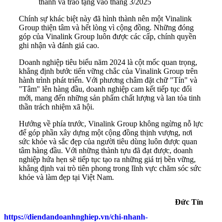
thành và trao tặng vào tháng 3/2025
Chính sự khác biệt này đã hình thành nên một Vinalink
Group thiện tâm và hết lòng vì cộng đồng. Những đóng
góp của Vinalink Group luôn được các cấp, chính quyền
ghi nhận và đánh giá cao.
Doanh nghiệp tiêu biểu năm 2024 là cột mốc quan trọng,
khẳng định bước tiến vững chắc của Vinalink Group trên
hành trình phát triển. Với phương châm đặt chữ "Tín" và
"Tâm" lên hàng đầu, doanh nghiệp cam kết tiếp tục đổi
mới, mang đến những sản phẩm chất lượng và lan tỏa tinh
thần trách nhiệm xã hội.
Hướng về phía trước, Vinalink Group không ngừng nỗ lực
để góp phần xây dựng một cộng đồng thịnh vượng, nơi
sức khỏe và sắc đẹp của người tiêu dùng luôn được quan
tâm hàng đầu. Với những thành tựu đã đạt được, doanh
nghiệp hứa hẹn sẽ tiếp tục tạo ra những giá trị bền vững,
khẳng định vai trò tiên phong trong lĩnh vực chăm sóc sức
khỏe và làm đẹp tại Việt Nam.
Đức Tín
https://diendandoanhnghiep.vn/chi-nhanh-