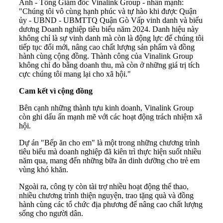
Anh - Tổng Giám đốc Vinalink Group - nhấn mạnh:
"Chúng tôi vô cùng hạnh phúc và tự hào khi được Quận
ủy - UBND - UBMTTQ Quận Gò Vấp vinh danh và biểu
dương Doanh nghiệp tiêu biểu năm 2024. Danh hiệu này
không chỉ là sự vinh danh mà còn là động lực để chúng tôi
tiếp tục đổi mới, nâng cao chất lượng sản phẩm và đồng
hành cùng cộng đồng. Thành công của Vinalink Group
không chỉ đo bằng doanh thu, mà còn ở những giá trị tích
cực chúng tôi mang lại cho xã hội."
Cam kết vì cộng đồng
Bên cạnh những thành tựu kinh doanh, Vinalink Group
còn ghi dấu ấn mạnh mẽ với các hoạt động trách nhiệm xã
hội.
Dự án "Bếp ăn cho em" là một trong những chương trình
tiêu biểu mà doanh nghiệp đã kiên trì thực hiện suốt nhiều
năm qua, mang đến những bữa ăn dinh dưỡng cho trẻ em
vùng khó khăn.
Ngoài ra, công ty còn tài trợ nhiều hoạt động thể thao,
nhiều chương trình thiện nguyện, trao tặng quà và đồng
hành cùng các tổ chức địa phương để nâng cao chất lượng
sống cho người dân.