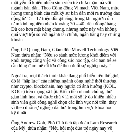
một yếu tố khiến nhiều sinh viên trẻ chưa mặn mà với
ngành bán dẫn. Theo Cộng đồng Vi mạch Việt Nam, mức
lương trung bình của một kỹ sư bán dẫn mới ra trường dao
động từ 15 – 17 triệu đồng/tháng, trong khi người có 5
năm kinh nghiệm nhận khoảng 30 – 40 triệu đồng/tháng.
Dù cao hơn mặt bằng chung, nhưng mức này vẫn không
quá vượt trội so với ngành tài chính, ngân hàng hay chứng
khoán.
Ông Lê Quang Đạm, Giám đốc Marvell Technology Việt
Nam thừa nhận: “Nếu so sánh mức lương khởi điểm với
khối lượng công việc và công sức học tập, các bạn trẻ sẽ
cần lòng đam mê rất lớn để theo đuổi sự nghiệp này.”
Ngoài ra, một thách thức khác đang phổ biến trên thế giới,
đó là “hấp lực” của những ngành công nghệ thời thượng
như crypto, blockchain, hay người có ảnh hưởng (KOL,
KOCs) trên mạng xã hội. Kiếm tiền nhanh chóng, thời
gian linh hoạt và được chú ý là một số lý do khiến nhiều
sinh viên giỏi công nghệ chọn các lĩnh vực nói trên, thay
vì theo đuổi sự nghiệp dài hơi trong lĩnh vực khoa học –
kỹ thuật.
Ông Andrew Goh, Phó Chủ tịch tập đoàn Lam Research
của Mỹ, thừa nhận: “Nếu hỏi một đứa trẻ ngày nay về