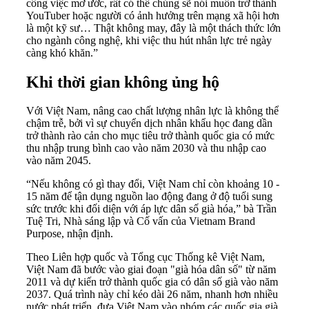
công việc mơ ước, rất có thể chúng sẽ nói muốn trở thành
YouTuber hoặc người có ảnh hưởng trên mạng xã hội hơn
là một kỹ sư… Thật không may, đây là một thách thức lớn
cho ngành công nghệ, khi việc thu hút nhân lực trẻ ngày
càng khó khăn.”
Khi thời gian không ủng hộ
Với Việt Nam, nâng cao chất lượng nhân lực là không thể
chậm trễ, bởi vì sự chuyển dịch nhân khẩu học đang dần
trở thành rào cản cho mục tiêu trở thành quốc gia có mức
thu nhập trung bình cao vào năm 2030 và thu nhập cao
vào năm 2045.
“Nếu không có gì thay đổi, Việt Nam chỉ còn khoảng 10 -
15 năm để tận dụng nguồn lao động đang ở độ tuổi sung
sức trước khi đối diện với áp lực dân số già hóa,” bà Trần
Tuệ Tri, Nhà sáng lập và Cố vấn của Vietnam Brand
Purpose, nhận định.
Theo Liên hợp quốc và Tổng cục Thống kê Việt Nam,
Việt Nam đã bước vào giai đoạn "già hóa dân số" từ năm
2011 và dự kiến trở thành quốc gia có dân số già vào năm
2037. Quá trình này chỉ kéo dài 26 năm, nhanh hơn nhiều
nước phát triển, đưa Việt Nam vào nhóm các quốc gia già