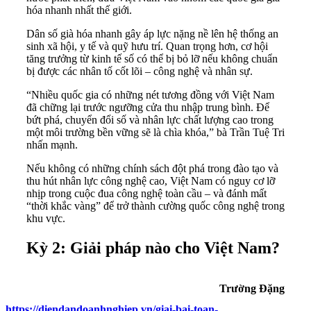
hóa nhanh nhất thế giới.
Dân số già hóa nhanh gây áp lực nặng nề lên hệ thống an
sinh xã hội, y tế và quỹ hưu trí. Quan trọng hơn, cơ hội
tăng trưởng từ kinh tế số có thể bị bỏ lỡ nếu không chuẩn
bị được các nhân tố cốt lõi – công nghệ và nhân sự.
“Nhiều quốc gia có những nét tương đồng với Việt Nam
đã chững lại trước ngưỡng cửa thu nhập trung bình. Để
bứt phá, chuyển đổi số và nhân lực chất lượng cao trong
một môi trường bền vững sẽ là chìa khóa,” bà Trần Tuệ Tri
nhấn mạnh.
Nếu không có những chính sách đột phá trong đào tạo và
thu hút nhân lực công nghệ cao, Việt Nam có nguy cơ lỡ
nhịp trong cuộc đua công nghệ toàn cầu – và đánh mất
“thời khắc vàng” để trở thành cường quốc công nghệ trong
khu vực.
Kỳ 2: Giải pháp nào cho
Việt Nam?
Trường Đặng
https://diendandoanhnghiep.vn/giai-bai-toan-