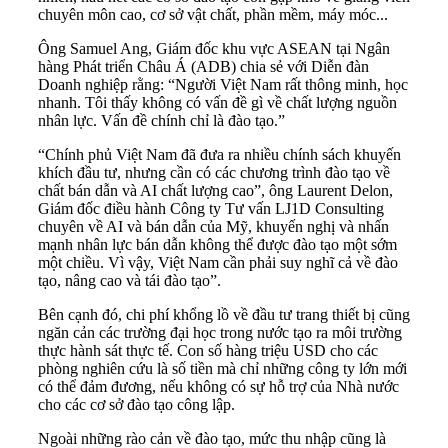
chuyên môn cao, cơ sở vật chất, phần mềm, máy móc...
Ông Samuel Ang, Giám đốc khu vực ASEAN tại Ngân
hàng Phát triển Châu Á (ADB) chia sẻ với Diễn đàn
Doanh nghiệp rằng: “Người Việt Nam rất thông minh, học
nhanh. Tôi thấy không có vấn đề gì về chất lượng nguồn
nhân lực. Vấn đề chính chỉ là đào tạo.”
“Chính phủ Việt Nam đã đưa ra nhiều chính sách khuyến
khích đầu tư, nhưng cần có các chương trình đào tạo về
chất bán dẫn và AI chất lượng cao”, ông Laurent Delon,
Giám đốc điều hành Công ty Tư vấn LJ1D Consulting
chuyên về AI và bán dẫn của Mỹ, khuyến nghị và nhấn
mạnh nhân lực bán dẫn không thể được đào tạo một sớm
một chiều. Vì vậy, Việt Nam cần phải suy nghĩ cả về đào
tạo, nâng cao và tái đào tạo”.
Bên cạnh đó, chi phí khổng lồ về đầu tư trang thiết bị cũng
ngăn cản các trường đại học trong nước tạo ra môi trường
thực hành sát thực tế. Con số hàng triệu USD cho các
phòng nghiên cứu là số tiền mà chỉ những công ty lớn mới
có thể đảm đương, nếu không có sự hỗ trợ của Nhà nước
cho các cơ sở đào tạo công lập.
Ngoài những rào cản về đào tạo, mức thu nhập cũng là