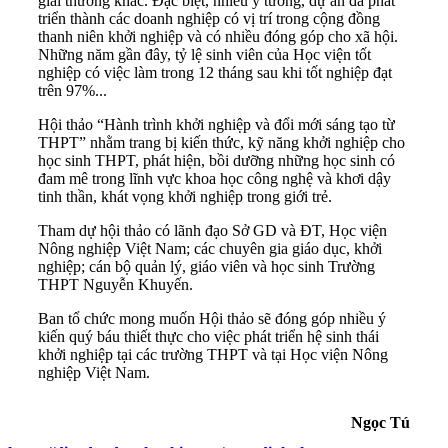
giải thưởng khác. Đặc biệt, nhiều ý tưởng, dự án đã phát
triển thành các doanh nghiệp có vị trí trong cộng đồng
thanh niên khởi nghiệp và có nhiều đóng góp cho xã hội.
Những năm gần đây, tỷ lệ sinh viên của Học viện tốt
nghiệp có việc làm trong 12 tháng sau khi tốt nghiệp đạt
trên 97%...
Hội thảo “Hành trình khởi nghiệp và đổi mới sáng tạo từ
THPT” nhằm trang bị kiến thức, kỹ năng khởi nghiệp cho
học sinh THPT, phát hiện, bồi dưỡng những học sinh có
đam mê trong lĩnh vực khoa học công nghệ và khơi dậy
tinh thần, khát vọng khởi nghiệp trong giới trẻ.
Tham dự hội thảo có lãnh đạo Sở GD và ĐT, Học viện
Nông nghiệp Việt Nam; các chuyên gia giáo dục, khởi
nghiệp; cán bộ quản lý, giáo viên và học sinh Trường
THPT Nguyễn Khuyến.
Ban tổ chức mong muốn Hội thảo sẽ đóng góp nhiều ý
kiến quý báu thiết thực cho việc phát triển hệ sinh thái
khởi nghiệp tại các trường THPT và tại Học viện Nông
nghiệp Việt Nam.
Ngọc Tú