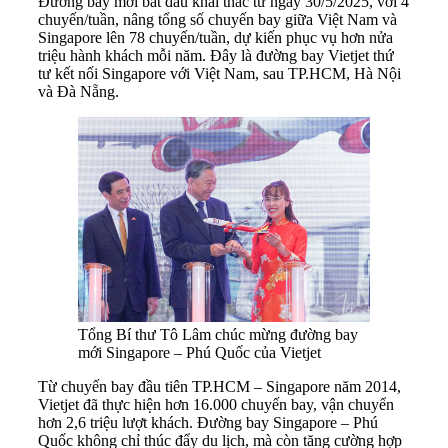
Đường bay mới bắt đầu khai thác từ ngày 30/5/2025, với 4
chuyến/tuần, nâng tổng số chuyến bay giữa Việt Nam và
Singapore lên 78 chuyến/tuần, dự kiến phục vụ hơn nửa
triệu hành khách mỗi năm. Đây là đường bay Vietjet thứ
tư kết nối Singapore với Việt Nam, sau TP.HCM, Hà Nội
và Đà Nẵng.
Tổng Bí thư Tô Lâm chúc mừng đường bay
mới Singapore – Phú Quốc của Vietjet
Từ chuyến bay đầu tiên TP.HCM – Singapore năm 2014,
Vietjet đã thực hiện hơn 16.000 chuyến bay, vận chuyển
hơn 2,6 triệu lượt khách. Đường bay Singapore – Phú
Quốc không chỉ thúc đẩy du lịch, mà còn tăng cường hợp