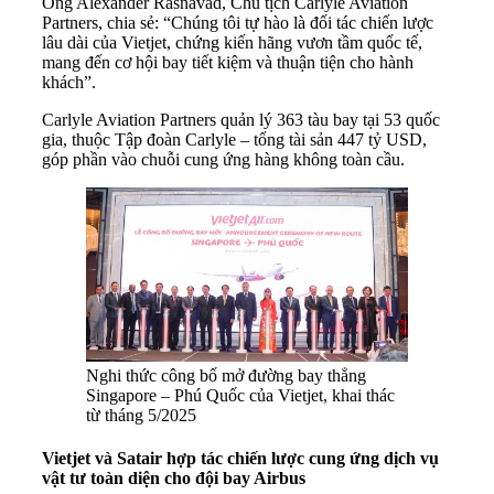
Ông Alexander Rasnavad, Chủ tịch Carlyle Aviation
Partners, chia sẻ: “Chúng tôi tự hào là đối tác chiến lược
lâu dài của Vietjet, chứng kiến hãng vươn tầm quốc tế,
mang đến cơ hội bay tiết kiệm và thuận tiện cho hành
khách”.
Carlyle Aviation Partners quản lý 363 tàu bay tại 53 quốc
gia, thuộc Tập đoàn Carlyle – tổng tài sản 447 tỷ USD,
góp phần vào chuỗi cung ứng hàng không toàn cầu.
Nghi thức công bố mở đường bay thẳng
Singapore – Phú Quốc của Vietjet, khai thác
từ tháng 5/2025
Vietjet và Satair hợp tác chiến lược cung ứng dịch vụ
vật tư toàn diện cho đội bay Airbus