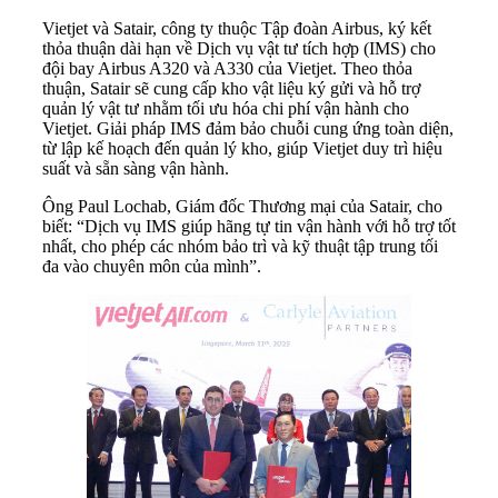
Vietjet và Satair, công ty thuộc Tập đoàn Airbus, ký kết
thỏa thuận dài hạn về Dịch vụ vật tư tích hợp (IMS) cho
đội bay Airbus A320 và A330 của Vietjet. Theo thỏa
thuận, Satair sẽ cung cấp kho vật liệu ký gửi và hỗ trợ
quản lý vật tư nhằm tối ưu hóa chi phí vận hành cho
Vietjet. Giải pháp IMS đảm bảo chuỗi cung ứng toàn diện,
từ lập kế hoạch đến quản lý kho, giúp Vietjet duy trì hiệu
suất và sẵn sàng vận hành.
Ông Paul Lochab, Giám đốc Thương mại của Satair, cho
biết: “Dịch vụ IMS giúp hãng tự tin vận hành với hỗ trợ tốt
nhất, cho phép các nhóm bảo trì và kỹ thuật tập trung tối
đa vào chuyên môn của mình”.