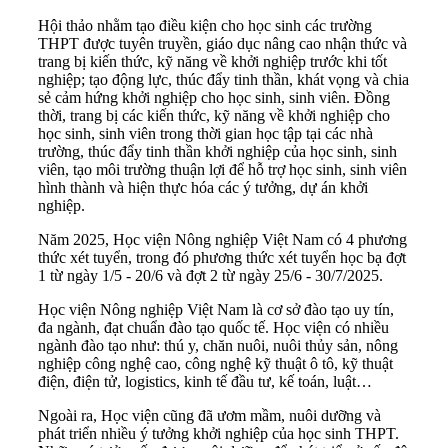
Hội thảo nhằm tạo điều kiện cho học sinh các trường
THPT được tuyên truyền, giáo dục nâng cao nhận thức và
trang bị kiến thức, kỹ năng về khởi nghiệp trước khi tốt
nghiệp; tạo động lực, thúc đẩy tinh thần, khát vọng và chia
sẻ cảm hứng khởi nghiệp cho học sinh, sinh viên. Đồng
thời, trang bị các kiến thức, kỹ năng về khởi nghiệp cho
học sinh, sinh viên trong thời gian học tập tại các nhà
trường, thúc đẩy tinh thần khởi nghiệp của học sinh, sinh
viên, tạo môi trường thuận lợi để hỗ trợ học sinh, sinh viên
hình thành và hiện thực hóa các ý tưởng, dự án khởi
nghiệp.
Năm 2025, Học viện Nông nghiệp Việt Nam có 4 phương
thức xét tuyển, trong đó phương thức xét tuyển học bạ đợt
1 từ ngày 1/5 - 20/6 và đợt 2 từ ngày 25/6 - 30/7/2025.
Học viện Nông nghiệp Việt Nam là cơ sở đào tạo uy tín,
đa ngành, đạt chuẩn đào tạo quốc tế. Học viện có nhiều
ngành đào tạo như: thú y, chăn nuôi, nuôi thủy sản, nông
nghiệp công nghệ cao, công nghệ kỹ thuật ô tô, kỹ thuật
điện, điện tử, logistics, kinh tế đầu tư, kế toán, luật…
Ngoài ra, Học viện cũng đã ươm mầm, nuôi dưỡng và
phát triển nhiều ý tưởng khởi nghiệp của học sinh THPT.