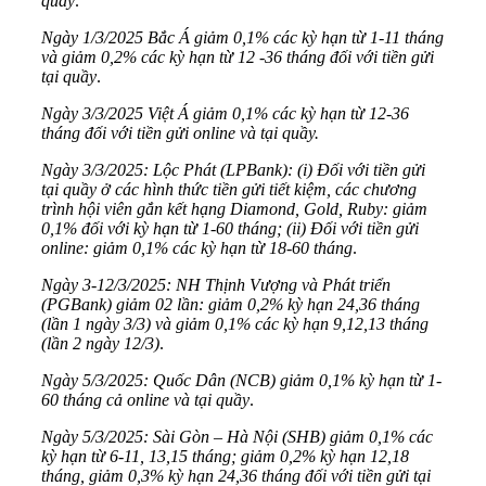
quầy
.
Ngày 1/3/2025 Bắc Á giảm 0,1% các kỳ hạn từ 1-11 tháng
và giảm 0,2% các kỳ hạn từ 12 -36 tháng đối với tiền gửi
tại quầy
.
Ngày 3/3/2025 Việt Á giảm 0,1% các kỳ hạn từ 12-36
tháng đối với tiền gửi online và tại quầy.
Ngày 3/3/2025: Lộc Phát (LPBank): (i) Đối với tiền gửi
tại quầy ở các hình thức tiền gửi tiết kiệm, các chương
trình hội viên gắn kết hạng Diamond, Gold, Ruby: giảm
0,1% đối với kỳ hạn từ 1-60 tháng; (ii) Đối với tiền gửi
online: giảm 0,1% các kỳ hạn từ 18-60 tháng
.
Ngày 3-12/3/2025: NH Thịnh Vượng và Phát triển
(PGBank) giảm 02 lần: giảm 0,2% kỳ hạn 24,36 tháng
(lần 1 ngày 3/3) và giảm 0,1% các kỳ hạn 9,12,13 tháng
(lần 2 ngày 12/3)
.
Ngày 5/3/2025: Quốc Dân (NCB) giảm 0,1% kỳ hạn từ 1-
60 tháng cả online và tại quầy
.
Ngày 5/3/2025: Sài Gòn – Hà Nội (SHB) giảm 0,1% các
kỳ hạn từ 6-11, 13,15 tháng; giảm 0,2% kỳ hạn 12,18
tháng, giảm 0,3% kỳ hạn 24,36 tháng đối với tiền gửi tại