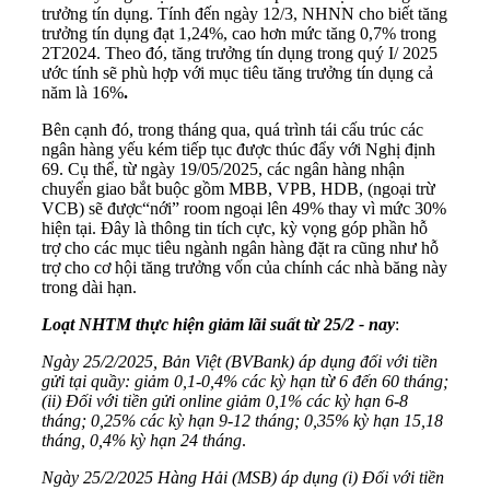
trưởng tín dụng. Tính đến ngày 12/3, NHNN cho biết tăng
trưởng tín dụng đạt 1,24%, cao hơn mức tăng 0,7% trong
2T2024. Theo đó, tăng trưởng tín dụng trong quý I/ 2025
ước tính sẽ phù hợp với mục tiêu tăng trưởng tín dụng cả
năm là 16%
.
Bên cạnh đó, trong tháng qua, quá trình tái cấu trúc các
ngân hàng yếu kém tiếp tục được thúc đẩy với Nghị định
69. Cụ thể, từ ngày 19/05/2025, các ngân hàng nhận
chuyển giao bắt buộc gồm MBB, VPB, HDB, (ngoại trừ
VCB) sẽ được“nới” room ngoại lên 49% thay vì mức 30%
hiện tại. Đây là thông tin tích cực, kỳ vọng góp phần hỗ
trợ cho các mục tiêu ngành ngân hàng đặt ra cũng như hỗ
trợ cho cơ hội tăng trưởng vốn của chính các nhà băng này
trong dài hạn.
L
oạt NHTM thực hiện giảm lãi suất từ 25/2 - nay
:
Ngày 25/2/2025, Bản Việt (BVBank) áp dụng đối với tiền
gửi tại quầy: giảm 0,1-0,4% các kỳ hạn từ 6 đến 60 tháng;
(ii) Đối với tiền gửi online giảm 0,1% các kỳ hạn 6-8
tháng; 0,25% các kỳ hạn 9-12 tháng; 0,35% kỳ hạn 15,18
tháng, 0,4% kỳ hạn 24 tháng
.
Ngày 25/2/2025 Hàng Hải (MSB) áp dụng (i) Đối với tiền