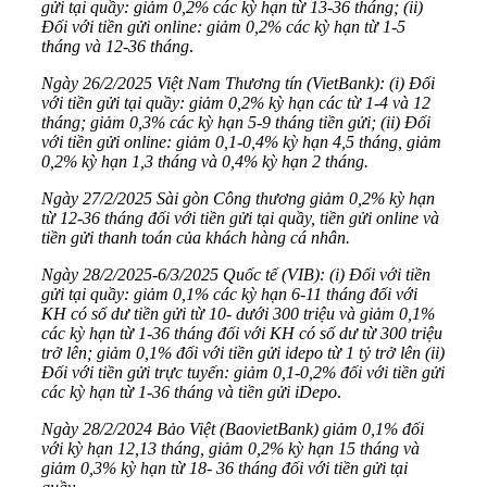
gửi tại quầy: giảm 0,2% các kỳ hạn từ 13-36 tháng; (ii)
Đối với tiền gửi online: giảm 0,2% các kỳ hạn từ 1-5
tháng và 12-36 tháng
.
Ngày 26/2/2025 Việt Nam Thương tín (VietBank): (i) Đối
với tiền gửi tại quầy: giảm 0,2% kỳ hạn các từ 1-4 và 12
tháng; giảm 0,3% các kỳ hạn 5-9 tháng tiền gửi; (ii) Đối
với tiền gửi online: giảm 0,1-0,4% kỳ hạn 4,5 tháng, giảm
0,2% kỳ hạn 1,3 tháng và 0,4% kỳ hạn 2 tháng.
Ngày 27/2/2025 Sài gòn Công thương giảm 0,2% kỳ hạn
từ 12-36 tháng đối với tiền gửi tại quầy, tiền gửi online và
tiền gửi thanh toán của khách hàng cá nhân.
Ngày 28/2/2025-6/3/2025 Quốc tế (VIB): (i) Đối với tiền
gửi tại quầy: giảm 0,1% các kỳ hạn 6-11 tháng đối với
KH có số dư tiền gửi từ 10- dưới 300 triệu và giảm 0,1%
các kỳ hạn từ 1-36 tháng đối với KH có số dư từ 300 triệu
trở lên; giảm 0,1% đối với tiền gửi idepo từ 1 tỷ trở lên (ii)
Đối với tiền gửi trực tuyến: giảm 0,1-0,2% đối với tiền gửi
các kỳ hạn từ 1-36 tháng và tiền gửi iDepo
.
Ngày 28/2/2024 Bảo Việt (BaovietBank) giảm 0,1% đối
với kỳ hạn 12,13 tháng, giảm 0,2% kỳ hạn 15 tháng và
giảm 0,3% kỳ hạn từ 18- 36 tháng đối với tiền gửi tại