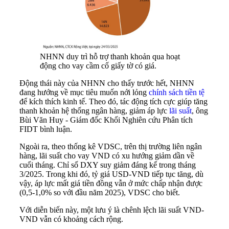
NHNN duy trì hỗ trợ thanh khoản qua hoạt
động cho vay cầm cố giấy tờ có giá.
Động thái này của NHNN cho thấy trước hết, NHNN
đang hướng về mục tiêu muốn nới lỏng
chính sách tiền tệ
để kích thích kinh tế. Theo đó, tác động tích cực giúp tăng
thanh khoản hệ thống ngân hàng, giảm áp lực
lãi suất
, ông
Bùi Văn Huy - Giám đốc Khối Nghiên cứu Phân tích
FIDT bình luận.
Ngoài ra, theo thống kê VDSC, trên thị trường liên ngân
hàng, lãi suất cho vay VND có xu hướng giảm dần về
cuối tháng. Chỉ số DXY suy giảm đáng kể trong tháng
3/2025. Trong khi đó, tỷ giá USD-VND tiếp tục tăng, dù
vậy, áp lực mất giá tiền đồng vẫn ở mức chấp nhận được
(0,5-1,0% so với đầu năm 2025), VDSC cho biết.
Với diễn biến này, một lưu ý là chênh lệch lãi suất VND-
VND vẫn có khoảng cách rộng.