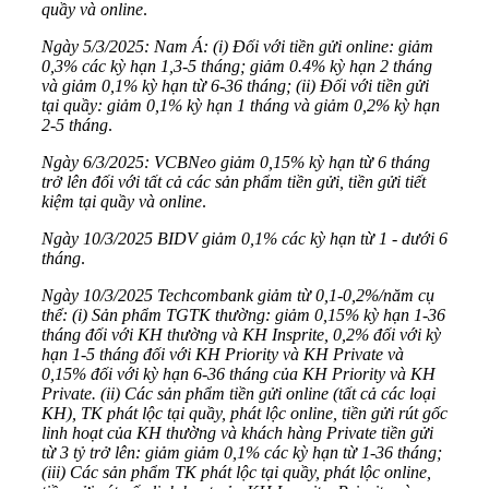
quầy và online
.
Ngày 5/3/2025: Nam Á: (i) Đối với tiền gửi online: giảm
0,3% các kỳ hạn 1,3-5 tháng; giảm 0.4% kỳ hạn 2 tháng
và giảm 0,1% kỳ hạn từ 6-36 tháng; (ii) Đối với tiền gửi
tại quầy: giảm 0,1% kỳ hạn 1 tháng và giảm 0,2% kỳ hạn
2-5 tháng
.
Ngày 6/3/2025: VCBNeo giảm 0,15% kỳ hạn từ 6 tháng
trở lên đối với tất cả các sản phẩm tiền gửi, tiền gửi tiết
kiệm tại quầy và online
.
Ngày 10/3/2025 BIDV giảm 0,1% các kỳ hạn từ 1 - dưới 6
tháng
.
Ngày 10/3/2025 Techcombank giảm từ 0,1-0,2%/năm cụ
thể: (i) Sản phẩm TGTK thường: giảm 0,15% kỳ hạn 1-36
tháng đối với KH thường và KH Insprite, 0,2% đối với kỳ
hạn 1-5 tháng đối với KH Priority và KH Private và
0,15% đối với kỳ hạn 6-36 tháng của KH Priority và KH
Private. (ii) Các sản phẩm tiền gửi online (tất cả các loại
KH), TK phát lộc tại quầy, phát lộc online, tiền gửi rút gốc
linh hoạt của KH thường và khách hàng Private tiền gửi
từ 3 tỷ trở lên: giảm giảm 0,1% các kỳ hạn từ 1-36 tháng;
(iii) Các sản phẩm TK phát lộc tại quầy, phát lộc online,