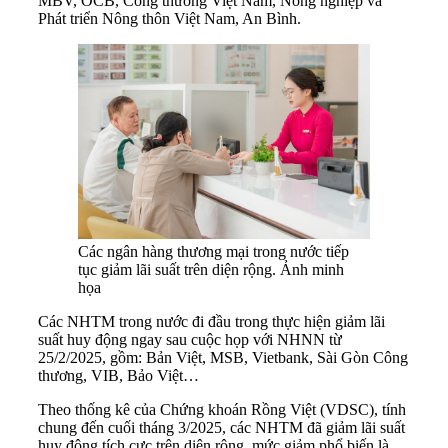
MBV, OCB, Công thương Việt Nam, Nông nghiệp và
Phát triển Nông thôn Việt Nam, An Bình.
Các ngân hàng thương mại trong nước tiếp
tục giảm lãi suất trên diện rộng. Ảnh minh
họa
Các NHTM trong nước đi đầu trong thực hiện giảm lãi
suất huy động ngay sau cuộc họp với NHNN từ
25/2/2025, gồm: Bản Việt, MSB, Vietbank, Sài Gòn Công
thương, VIB, Bảo Việt…
Theo thống kê của Chứng khoán Rồng Việt (VDSC), tính
chung đến cuối tháng 3/2025, các NHTM đã giảm lãi suất
huy động tích cực trên diện rộng, mức giảm phổ biến là