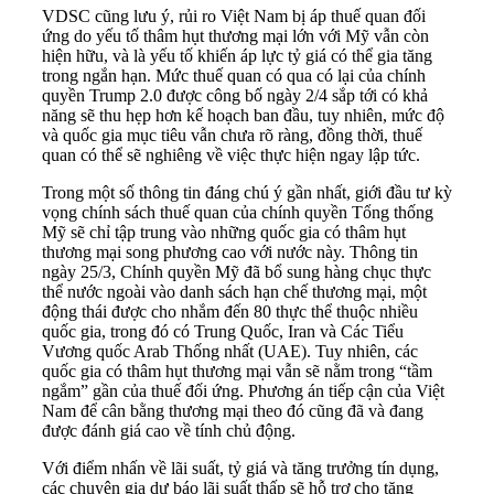
VDSC cũng lưu ý,
rủi ro Việt Nam bị áp thuế quan đối
ứng do yếu tố thâm hụt thương mại lớn với Mỹ vẫn còn
hiện hữu, và là yếu tố khiến áp lực tỷ giá có thể gia tăng
trong ngắn hạn. Mức thuế quan có qua có lại của chính
quyền Trump 2.0 được công bố ngày 2/4 sắp tới có khả
năng sẽ thu hẹp hơn kế hoạch ban đầu, tuy nhiên, mức độ
và quốc gia mục tiêu vẫn chưa rõ ràng, đồng thời, thuế
quan có thể sẽ nghiêng về việc thực hiện ngay lập tức.
Trong một số thông tin đáng chú ý gần nhất, giới đầu tư kỳ
vọng chính sách thuế quan của chính quyền Tổng thống
Mỹ sẽ chỉ tập trung vào những quốc gia có thâm hụt
thương mại song phương cao với nước này. Thông tin
ngày 25/3, Chính quyền Mỹ đã bổ sung hàng chục thực
thể nước ngoài vào danh sách hạn chế thương mại, một
động thái được cho nhắm đến 80 thực thể thuộc nhiều
quốc gia, trong đó có Trung Quốc, Iran và Các Tiểu
Vương quốc Arab Thống nhất (UAE). Tuy nhiên, các
quốc gia có thâm hụt thương mại vẫn sẽ nằm trong “tầm
ngắm” gần của thuế đối ứng. Phương án tiếp cận của Việt
Nam để cân bằng thương mại theo đó cũng đã và đang
được đánh giá cao về tính chủ động.
Với điểm nhấn về lãi suất, tỷ giá và tăng trưởng tín dụng,
các chuyên gia dự báo lãi suất thấp sẽ hỗ trợ cho tăng