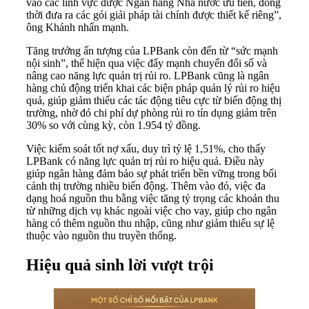
vào các lĩnh vực được Ngân hàng Nhà nước ưu tiên, đồng
thời đưa ra các gói giải pháp tài chính được thiết kế riêng”,
ông Khánh nhấn mạnh.
Tăng trưởng ấn tượng của LPBank còn đến từ “sức mạnh
nội sinh”, thể hiện qua việc đẩy mạnh chuyển đổi số và
nâng cao năng lực quản trị rủi ro. LPBank cũng là ngân
hàng chủ động triển khai các biện pháp quản lý rủi ro hiệu
quả, giúp giảm thiểu các tác động tiêu cực từ biến động thị
trường, nhờ đó chi phí dự phòng rủi ro tín dụng giảm trên
30% so với cùng kỳ, còn 1.954 tỷ đồng.
Việc kiểm soát tốt nợ xấu, duy trì tỷ lệ 1,51%, cho thấy
LPBank có năng lực quản trị rủi ro hiệu quả. Điều này
giúp ngân hàng đảm bảo sự phát triển bền vững trong bối
cảnh thị trường nhiều biến động. Thêm vào đó, việc đa
dạng hoá nguồn thu bằng việc tăng tỷ trọng các khoản thu
từ những dịch vụ khác ngoài việc cho vay, giúp cho ngân
hàng có thêm nguồn thu nhập, cũng như giảm thiểu sự lệ
thuộc vào nguồn thu truyền thống.
Hiệu quả sinh lời vượt trội