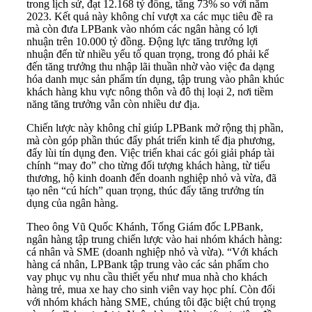
trong lịch sử, đạt 12.168 tỷ đồng, tăng 73% so với năm
2023. Kết quả này không chỉ vượt xa các mục tiêu đề ra
mà còn đưa LPBank vào nhóm các ngân hàng có lợi
nhuận trên 10.000 tỷ đồng. Động lực tăng trưởng lợi
nhuận đến từ nhiều yếu tố quan trọng, trong đó phải kể
đến tăng trưởng thu nhập lãi thuần nhờ vào việc đa dạng
hóa danh mục sản phẩm tín dụng, tập trung vào phân khúc
khách hàng khu vực nông thôn và đô thị loại 2, nơi tiềm
năng tăng trưởng vẫn còn nhiều dư địa.
Chiến lược này không chỉ giúp LPBank mở rộng thị phần,
mà còn góp phần thúc đẩy phát triển kinh tế địa phương,
đẩy lùi tín dụng đen. Việc triển khai các gói giải pháp tài
chính “may đo” cho từng đối tượng khách hàng, từ tiểu
thương, hộ kinh doanh đến doanh nghiệp nhỏ và vừa, đã
tạo nên “cú hích” quan trọng, thúc đẩy tăng trưởng tín
dụng của ngân hàng.
Theo ông Vũ Quốc Khánh, Tổng Giám đốc LPBank,
ngân hàng tập trung chiến lược vào hai nhóm khách hàng:
cá nhân và SME (doanh nghiệp nhỏ và vừa). “Với khách
hàng cá nhân, LPBank tập trung vào các sản phẩm cho
vay phục vụ nhu cầu thiết yếu như mua nhà cho khách
hàng trẻ, mua xe hay cho sinh viên vay học phí. Còn đối
với nhóm khách hàng SME, chúng tôi đặc biệt chú trọng