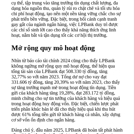
cụ thể, tập trung vào tăng trưởng tín dụng chất lượng, đa
dạng hóa nguồn thu, quản lý rủi ro chặt chẽ và tối ưu hóa
chi phí hoạt động, tạo nên một nền tảng vững chắc cho sự
phát triển bền vững. Đặc biệt, trong bối cảnh cạnh tranh
gay gắt của ngành ngân hàng, việc LPBank duy trì được
các chỉ số sinh lời cao cho thấy khả năng thích ứng linh
hoạt, nắm bắt và tận dụng tốt các cơ hội thị trường.
Mở rộng quy mô hoạt động
Nhìn từ báo cáo tài chính 2024 cũng cho thấy LPBank
không ngừng mở rộng quy mô hoạt động, thể hiện qua
tổng tài sản của LPBank đạt 508.330 tỷ đồng, tăng
32,77% so với năm 2023. Tổng dư nợ cho vay đạt
331.606 tỷ đồng, tăng 20,39% so với năm 2023, cho thấy
sự tăng trưởng mạnh mẽ trong hoạt động tín dụng. Tiền
gửi của khách hàng tăng 19,28%, đạt 283.172 tỷ đồng,
minh chứng cho sự tin tưởng của khách hàng và hiệu quả
trong hoạt động huy động vốn. Đặc biệt, chiến lược phát
triển phân khúc bán lẻ đã cho thấy hiệu quả khi thu hút
được 61% tổng tiền gửi từ khách hàng cá nhân, xây dựng
cơ sở vốn ổn định cho ngân hàng.
Đáng chú ý, đầu năm 2025, LPBank đã hoàn tất phát hành