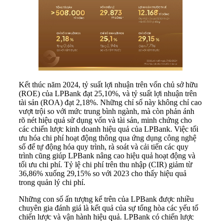
Kết thúc năm 2024, tỷ suất lợi nhuận trên vốn chủ sở hữu
(ROE) của LPBank đạt 25,10%, và tỷ suất lợi nhuận trên
tài sản (ROA) đạt 2,18%. Những chỉ số này không chỉ cao
vượt trội so với mức trung bình ngành, mà còn phản ánh
rõ nét hiệu quả sử dụng vốn và tài sản, minh chứng cho
các chiến lược kinh doanh hiệu quả của LPBank. Việc tối
ưu hóa chi phí hoạt động thông qua ứng dụng công nghệ
số để tự động hóa quy trình, rà soát và cải tiến các quy
trình cũng giúp LPBank nâng cao hiệu quả hoạt động và
tối ưu chi phí. Tỷ lệ chi phí trên thu nhập (CIR) giảm từ
36,86% xuống 29,15% so với 2023 cho thấy hiệu quả
trong quản lý chi phí.
Những con số ấn tượng kể trên của LPBank được nhiều
chuyên gia đánh giá là kết quả của sự tổng hòa các yếu tố
chiến lược và vận hành hiệu quả. LPBank có chiến lược