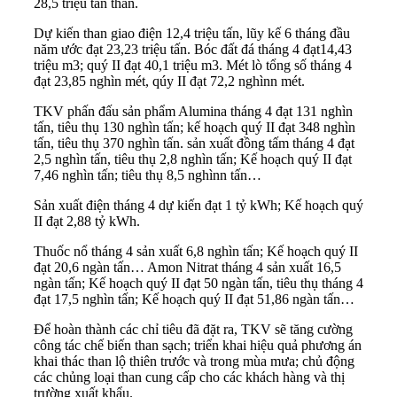
28,5 triệu tấn than.
Dự kiến than giao điện 12,4 triệu tấn, lũy kế 6 tháng đầu
năm ước đạt 23,23 triệu tấn. Bóc đất đá tháng 4 đạt14,43
triệu m3; quý II đạt 40,1 triệu m3. Mét lò tổng số tháng 4
đạt 23,85 nghìn mét, qúy II đạt 72,2 nghìnn mét.
TKV phấn đấu sản phẩm Alumina tháng 4 đạt 131 nghìn
tấn, tiêu thụ 130 nghìn tấn; kế hoạch quý II đạt 348 nghìn
tấn, tiêu thụ 370 nghìn tấn. sản xuất đồng tấm tháng 4 đạt
2,5 nghìn tấn, tiêu thụ 2,8 nghìn tấn; Kế hoạch quý II đạt
7,46 nghìn tấn; tiêu thụ 8,5 nghìnn tấn…
Sản xuất điện tháng 4 dự kiến đạt 1 tỷ kWh; Kế hoạch quý
II đạt 2,88 tỷ kWh.
Thuốc nổ tháng 4 sản xuất 6,8 nghìn tấn; Kế hoạch quý II
đạt 20,6 ngàn tấn… Amon Nitrat tháng 4 sản xuất 16,5
ngàn tấn; Kế hoạch quý II đạt 50 ngàn tấn, tiêu thụ tháng 4
đạt 17,5 nghìn tấn; Kế hoạch quý II đạt 51,86 ngàn tấn…
Để hoàn thành các chỉ tiêu đã đặt ra, TKV sẽ tăng cường
công tác chế biến than sạch; triển khai hiệu quả phương án
khai thác than lộ thiên trước và trong mùa mưa; chủ động
các chủng loại than cung cấp cho các khách hàng và thị
trường xuất khẩu.