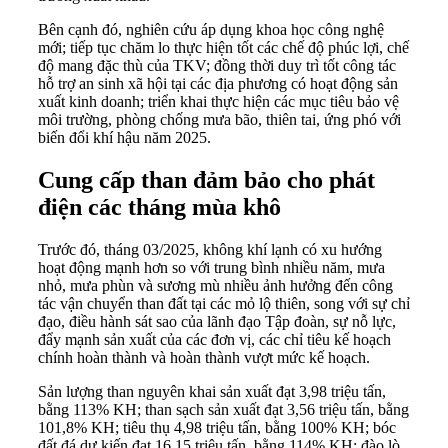
Bên cạnh đó, nghiên cứu áp dụng khoa học công nghệ
mới; tiếp tục chăm lo thực hiện tốt các chế độ phúc lợi, chế
độ mang đặc thù của TKV; đồng thời duy trì tốt công tác
hỗ trợ an sinh xã hội tại các địa phương có hoạt động sản
xuất kinh doanh; triển khai thực hiện các mục tiêu bảo vệ
môi trường, phòng chống mưa bão, thiên tai, ứng phó với
biến đổi khí hậu năm 2025.
Cung cấp than đảm bảo cho phát
điện các tháng mùa khô
Trước đó, tháng 03/2025, không khí lạnh có xu hướng
hoạt động mạnh hơn so với trung bình nhiều năm, mưa
nhỏ, mưa phùn và sương mù nhiều ảnh hưởng đến công
tác vận chuyển than đất tại các mỏ lộ thiên, song với sự chỉ
đạo, điều hành sát sao của lãnh đạo Tập đoàn, sự nỗ lực,
đẩy mạnh sản xuất của các đơn vị, các chỉ tiêu kế hoạch
chính hoàn thành và hoàn thành vượt mức kế hoạch.
Sản lượng than nguyên khai sản xuất đạt 3,98 triệu tấn,
bằng 113% KH; than sạch sản xuất đạt 3,56 triệu tấn, bằng
101,8% KH; tiêu thụ 4,98 triệu tấn, bằng 100% KH; bóc
đất đá dự kiến đạt 16,15 triệu tấn, bằng 114% KH; đào lò