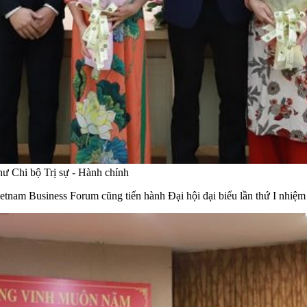
hư Chi bộ Trị sự - Hành chính
etnam Business Forum cũng tiến hành Đại hội đại biểu lần thứ I nhiệ