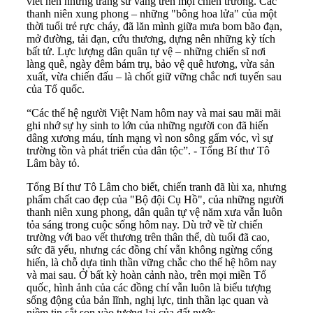
viết nên những trang sử vàng trên mọi chiến trường. Các
thanh niên xung phong – những "bông hoa lửa" của một
thời tuổi trẻ rực cháy, đã lăn mình giữa mưa bom bão đạn,
mở đường, tải đạn, cứu thương, dựng nên những kỳ tích
bất tử. Lực lượng dân quân tự vệ – những chiến sĩ nơi
làng quê, ngày đêm bám trụ, bảo vệ quê hương, vừa sản
xuất, vừa chiến đấu – là chốt giữ vững chắc nơi tuyến sau
của Tổ quốc.
“Các thế hệ người Việt Nam hôm nay và mai sau mãi mãi
ghi nhớ sự hy sinh to lớn của những người con đã hiến
dâng xương máu, tính mạng vì non sông gấm vóc, vì sự
trường tồn và phát triển của dân tộc”. - Tổng Bí thư Tô
Lâm bày tỏ.
Tổng Bí thư Tô Lâm cho biết, chiến tranh đã lùi xa, nhưng
phẩm chất cao đẹp của "Bộ đội Cụ Hồ", của những người
thanh niên xung phong, dân quân tự vệ năm xưa vẫn luôn
tỏa sáng trong cuộc sống hôm nay. Dù trở về từ chiến
trường với bao vết thương trên thân thể, dù tuổi đã cao,
sức đã yếu, nhưng các đồng chí vẫn không ngừng cống
hiến, là chỗ dựa tinh thần vững chắc cho thế hệ hôm nay
và mai sau. Ở bất kỳ hoàn cảnh nào, trên mọi miền Tổ
quốc, hình ảnh của các đồng chí vẫn luôn là biểu tượng
sống động của bản lĩnh, nghị lực, tinh thần lạc quan và
niềm tin sắt son vào tương lai của đất nước.