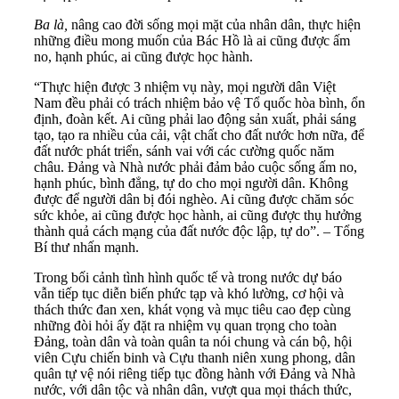
Ba là,
nâng cao đời sống mọi mặt của nhân dân, thực hiện
những điều mong muốn của Bác Hồ là ai cũng được ấm
no, hạnh phúc, ai cũng được học hành.
“Thực hiện được 3 nhiệm vụ này, mọi người dân Việt
Nam đều phải có trách nhiệm bảo vệ Tổ quốc hòa bình, ổn
định, đoàn kết. Ai cũng phải lao động sản xuất, phải sáng
tạo, tạo ra nhiều của cải, vật chất cho đất nước hơn nữa, để
đất nước phát triển, sánh vai với các cường quốc năm
châu. Đảng và Nhà nước phải đảm bảo cuộc sống ấm no,
hạnh phúc, bình đẳng, tự do cho mọi người dân. Không
được để người dân bị đói nghèo. Ai cũng được chăm sóc
sức khỏe, ai cũng được học hành, ai cũng được thụ hưởng
thành quả cách mạng của đất nước độc lập, tự do”. – Tổng
Bí thư nhấn mạnh.
Trong bối cảnh tình hình quốc tế và trong nước dự báo
vẫn tiếp tục diễn biến phức tạp và khó lường, cơ hội và
thách thức đan xen, khát vọng và mục tiêu cao đẹp cùng
những đòi hỏi ấy đặt ra nhiệm vụ quan trọng cho toàn
Đảng, toàn dân và toàn quân ta nói chung và cán bộ, hội
viên Cựu chiến binh và Cựu thanh niên xung phong, dân
quân tự vệ nói riêng tiếp tục đồng hành với Đảng và Nhà
nước, với dân tộc và nhân dân, vượt qua mọi thách thức,