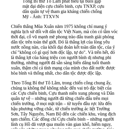
Tổng Bí thư Tô Lâm phát biểu tại buổi gặp
mặt đại diện cựu chiến binh, cựu TNXP, cựu
dân quân tự vệ tham gia kháng chiến chống
Mỹ - Ảnh: TTXVN
Chiến thắng Mùa Xuân năm 1975 không chỉ mang ý
nghĩa lịch sử đối với dân tộc Việt Nam, mà còn có tầm vóc
thời đại, cổ vũ mạnh mẽ phong trào đấu tranh giải phóng
dân tộc trên toàn thế giới. Đó là thắng lợi của lòng yêu
nước nồng nàn, của khối đại đoàn kết toàn dân tộc, của ý
chí "không có gì quý hơn độc lập, tự do". Và trên hết, đó
là thắng lợi của hàng triệu con người bình dị nhưng phi
thường, những người đã sẵn sàng hiến dâng tuổi thanh
xuân, thậm chí cả tính mạng của mình cho đất nước được
hòa bình và thống nhất, cho dân tộc được độc lập.
Theo Tổng Bí thư Tô Lâm, trong chiến công chung ấy,
chúng ta không thể không nhắc đến vai trò đặc biệt của
các Cựu chiến binh, Cựu thanh niên xung phong và Dân
quân tự vệ – những người đã từng chiến đấu trên mọi
chiến trường, ở mọi mặt trận – từ tuyến đầu rực lửa đến
hậu phương vững chắc, từ chiến trường ác liệt Trường
Sơn, Tây Nguyên, Nam Bộ đến các chiến khu, vùng địch
tạm chiếm. Các đồng chí Cựu chiến binh – những người
lính cụ Hồ đã vượt qua muôn vàn gian khổ, hiểm nguy,