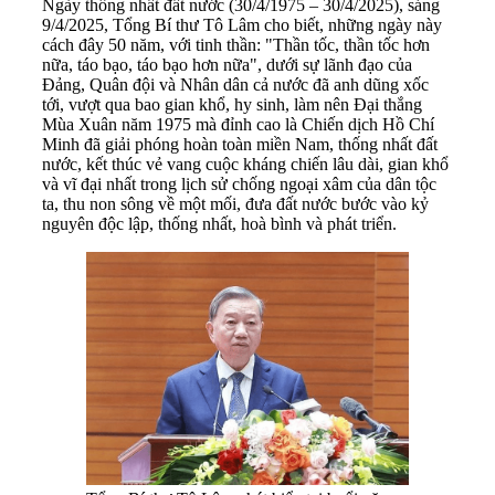
Ngày thống nhất đất nước (30/4/1975 – 30/4/2025), sáng
9/4/2025, Tổng Bí thư Tô Lâm cho biết, những ngày này
cách đây 50 năm, với tinh thần: "Thần tốc, thần tốc hơn
nữa, táo bạo, táo bạo hơn nữa", dưới sự lãnh đạo của
Đảng, Quân đội và Nhân dân cả nước đã anh dũng xốc
tới, vượt qua bao gian khổ, hy sinh, làm nên Đại thắng
Mùa Xuân năm 1975 mà đỉnh cao là Chiến dịch Hồ Chí
Minh đã giải phóng hoàn toàn miền Nam, thống nhất đất
nước, kết thúc vẻ vang cuộc kháng chiến lâu dài, gian khổ
và vĩ đại nhất trong lịch sử chống ngoại xâm của dân tộc
ta, thu non sông về một mối, đưa đất nước bước vào kỷ
nguyên độc lập, thống nhất, hoà bình và phát triển.