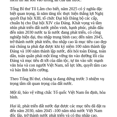
Tổng Bí thư Tô Lâm cho biết, năm 2025 có ý nghĩa đặc
biệt quan trọng, là năm tăng tốc thực hiện thắng lợi Nghị
quyết Đại hội XIII, tổ chức Đại hội Đảng bộ các cấp,
chuẩn bị cho Đại hội XIV của Đảng. Khát vọng và tầm
nhìn phát triển đất nước phồn vinh, hạnh phúc, phấn đấu
đến năm 2030 nước ta là nước đang phát triển, có công
nghiệp hiện đại, thu nhập trung bình cao; đến năm 2045,
trở thành nước phát triển, thu nhập cao là mục tiêu cao đẹp
mà chúng ta phải đạt được khi kỷ niệm 100 năm thành lập
Đảng và 100 năm thành lập nước, đòi hỏi toàn Đảng, toàn
dân, toàn quân phải một lòng vững tin vào đường lối của
Đảng và mục tiêu đi tới của dân tộc, tự tin vào sức mạnh
văn hóa và con người Việt Nam, nỗ lực lớn, quyết tâm cao
và bản lĩnh kiên cường.
Theo Tổng Bí thư, chúng ta đang đứng trước 3 nhiệm vụ
trọng tâm rất quan trọng của đất nước.
Một là,
bảo vệ vững chắc Tổ quốc Việt Nam ổn định, hòa
bình.
Hai là,
phát triển đất nước đạt được các mục tiêu đã đặt ra
đến năm 2030, năm 2045 -100 năm nhà nước Việt Nam
độc lập, trở thành nước phát triển và có thu nhập cao.