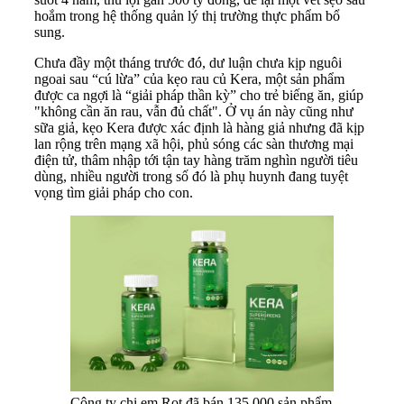
hoắm trong hệ thống quản lý thị trường thực phẩm bổ
sung.
Chưa đầy một tháng trước đó, dư luận chưa kịp nguôi
ngoai sau “cú lừa” của kẹo rau củ Kera, một sản phẩm
được ca ngợi là “giải pháp thần kỳ” cho trẻ biếng ăn, giúp
"không cần ăn rau, vẫn đủ chất". Ở vụ án này cũng như
sữa giả, kẹo Kera được xác định là hàng giả nhưng đã kịp
lan rộng trên mạng xã hội, phủ sóng các sàn thương mại
điện tử, thâm nhập tới tận tay hàng trăm nghìn người tiêu
dùng, nhiều người trong số đó là phụ huynh đang tuyệt
vọng tìm giải pháp cho con.
Công ty chị em Rọt đã bán 135.000 sản phẩm