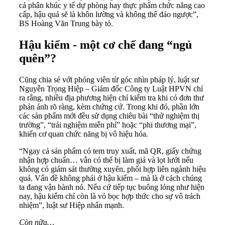
cả phân khúc y tế dự phòng hay thực phẩm chức năng cao
cấp, hậu quả sẽ là khôn lường và không thể đảo ngược”,
BS Hoàng Văn Trung bày tỏ.
Hậu kiểm - một cơ chế đang “ngủ
quên”?
Cũng chia sẻ với phóng viên từ góc nhìn pháp lý, luật sư
Nguyễn Trọng Hiệp – Giám đốc Công ty Luật HPVN chỉ
ra rằng, nhiều địa phương hiện chỉ kiểm tra khi có đơn thư
phản ánh rõ ràng, kèm chứng cứ. Trong khi đó, phần lớn
các sản phẩm mới đều sử dụng chiêu bài “thử nghiệm thị
trường”, “trải nghiệm miễn phí” hoặc “phi thương mại”,
khiến cơ quan chức năng bị vô hiệu hóa.
“Ngay cả sản phẩm có tem truy xuất, mã QR, giấy chứng
nhận hợp chuẩn… vẫn có thể bị làm giả và lọt lưới nếu
không có giám sát thường xuyên, phối hợp liên ngành hiệu
quả. Vấn đề không phải ở hậu kiểm – mà là ở cách chúng
ta đang vận hành nó. Nếu cứ tiếp tục buông lỏng như hiện
nay, hậu kiểm chỉ còn là vỏ bọc hợp thức cho sự vô trách
nhiệm”, luật sư Hiệp nhấn mạnh.
Còn nữa…