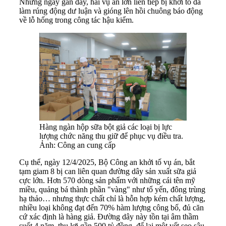
Những ngày gần đây, hai vụ án lớn liên tiếp bị khởi tố đã
làm rúng động dư luận và gióng lên hồi chuông báo động
về lỗ hổng trong công tác hậu kiểm.
Hàng ngàn hộp sữa bột giả các loại bị lực
lượng chức năng thu giữ để phục vụ điều tra.
Ảnh: Công an cung cấp
Cụ thể, ngày 12/4/2025, Bộ Công an khởi tố vụ án, bắt
tạm giam 8 bị can liên quan đường dây sản xuất sữa giả
cực lớn. Hơn 570 dòng sản phẩm với những cái tên mỹ
miều, quảng bá thành phần "vàng" như tổ yến, đông trùng
hạ thảo… nhưng thực chất chỉ là hỗn hợp kém chất lượng,
nhiều loại không đạt đến 70% hàm lượng công bố, đủ căn
cứ xác định là hàng giả. Đường dây này tồn tại âm thầm
suốt 4 năm, thu lợi gần 500 tỷ đồng, để lại một vết sẹo sâu