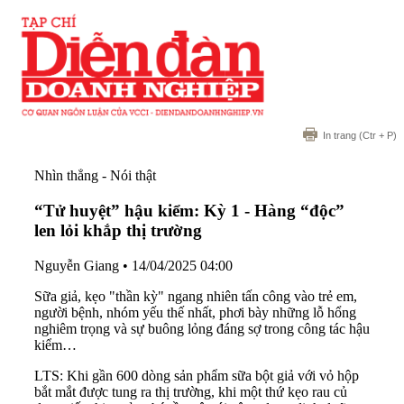
In trang
(Ctr + P)
Nhìn thẳng - Nói thật
“Tử huyệt” hậu kiểm: Kỳ 1 - Hàng “độc”
len lỏi khắp thị trường
Nguyễn Giang
•
14/04/2025 04:00
Sữa giả, kẹo "thần kỳ" ngang nhiên tấn công vào trẻ em,
người bệnh, nhóm yếu thế nhất, phơi bày những lỗ hổng
nghiêm trọng và sự buông lỏng đáng sợ trong công tác hậu
kiểm…
LTS: Khi gần 600 dòng sản phẩm sữa bột giả với vỏ hộp
bắt mắt được tung ra thị trường, khi một thứ kẹo rau củ