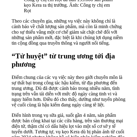
kẹo Kera ra thị trường. Ảnh: Công ty chị em
Rọt
Theo các chuyên gia, những vụ việc này không chỉ là
cảnh báo về chất lượng sản phẩm, mà còn là minh chứng
cho sự thiếu vắng một cơ chế giám sát chặt chẽ đối với
những sản phẩm mới, đặc biệt là khi chúng lợi dụng niềm
tin cộng đồng qua truyền thông và người nổi tiếng.
“Tử huyệt” từ trung ương tới địa
phương
Điểm chung của các vụ việc này theo giới chuyên môn là
sự thất bại trong công tác hậu kiểm, từ địa phương đến
trung ương. Dù đã được cảnh báo trong nhiều năm, tình
trạng trên vẫn tái diễn với mức độ ngày càng tinh vi và
nguy hiểm hơn. Điều đó cho thấy, dường như tuyến phòng
vệ cuối cùng là hậu kiểm đang ngày càng tê liệt.
Điển hình trong vụ sữa giả, suốt gần 4 năm, sản phẩm
được bán công khai tại các cửa hàng, trên sàn thương mại
điện tử, thậm chí có dấu hiệu lọt vào một số cơ sở y tế
tuyến dưới. Tương tự, vụ kẹo Kera dù bị phản ánh từ cuối