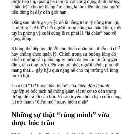
được tiếp thị, quảng bá rầm rộ với công dụng dinh dưỡng
“thần kỳ” cho trẻ biếng ăn; cũng là lúc niềm tin của người
tiêu dùng bị đẩy đến giới hạn.
Đằng sau những vụ việc đó là hàng trăm tỷ đồng trục lợi,
là những “kẽ hở” chết người trong công tác hậu kiểm, một
tuyến phòng vệ cuối cùng lẽ ra phải là “lá chắn” bảo vệ
cộng đồng.
Không thể tiếp tục đổ lỗi cho thiếu nhân lực, thiếu cơ chế
hay chồng chéo quản lý. Chính trong sự buông lỏng đó
khiến những sản phẩm nguy hiểm đã len lỏi tới từng gia
đình, tấn công trực diện vào trẻ nhỏ, người bệnh, phụ nữ
mang thai… gây hậu quả nặng nề cho thị trường và lòng
tin xã hội.
Loạt bài “Tử huyệt hậu kiểm” của
Diễn đàn Doanh
nghiệp
sẽ bóc tách hệ thống giám sát từ cơ sở đến trung
ương, để trả lời câu hỏi: Vì sao tuyến chốt chặn cuối cùng
lại trở thành “điểm mù” nguy hiểm nhất?
Những sự thật “rùng mình” vừa
được bóc trần