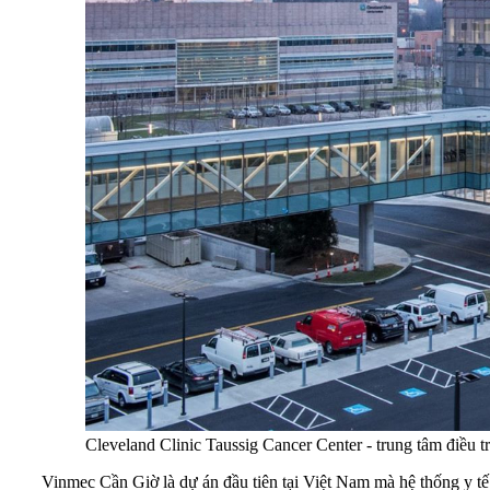
Cleveland Clinic Taussig Cancer Center - trung tâm điều t
Vinmec Cần Giờ là dự án đầu tiên tại Việt Nam mà hệ thống y tế 