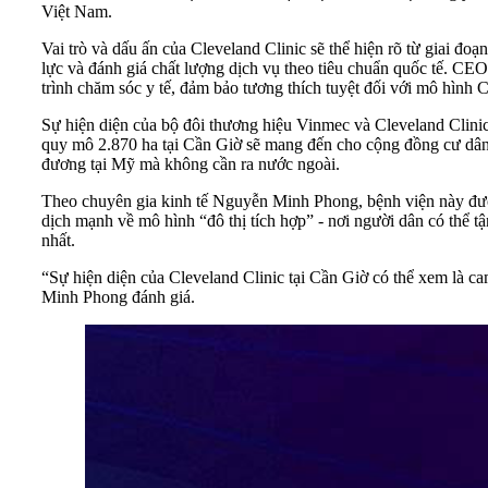
Việt Nam.
Vai trò và dấu ấn của Cleveland Clinic sẽ thể hiện rõ từ giai đo
lực và đánh giá chất lượng dịch vụ theo tiêu chuẩn quốc tế. CE
trình chăm sóc y tế, đảm bảo tương thích tuyệt đối với mô hình 
Sự hiện diện của bộ đôi thương hiệu Vinmec và Cleveland Clinic 
quy mô 2.870 ha tại Cần Giờ sẽ mang đến cho cộng đồng cư dân t
đương tại Mỹ mà không cần ra nước ngoài.
Theo chuyên gia kinh tế Nguyễn Minh Phong, bệnh viện này được
dịch mạnh về mô hình “đô thị tích hợp” - nơi người dân có thể t
nhất.
“Sự hiện diện của Cleveland Clinic tại Cần Giờ có thể xem là ca
Minh Phong đánh giá.