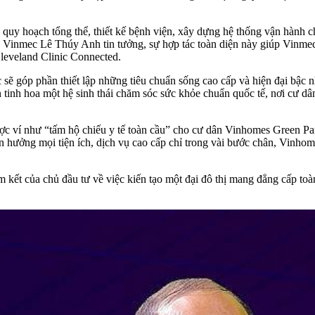
ạn quy hoạch tổng thể, thiết kế bệnh viện, xây dựng hệ thống vận hành 
O Vinmec Lê Thúy Anh tin tưởng, sự hợp tác toàn diện này giúp Vinmec 
Cleveland Clinic Connected.
sẽ góp phần thiết lập những tiêu chuẩn sống cao cấp và hiện đại bậc n
inh hoa một hệ sinh thái chăm sóc sức khỏe chuẩn quốc tế, nơi cư dâ
 ví như “tấm hộ chiếu y tế toàn cầu” cho cư dân Vinhomes Green Para
ận hưởng mọi tiện ích, dịch vụ cao cấp chỉ trong vài bước chân, Vinho
m kết của chủ đầu tư về việc kiến tạo một đại đô thị mang đẳng cấp to