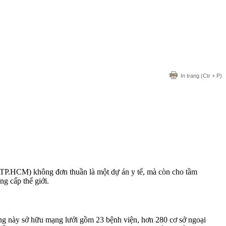
In trang
(Ctr + P)
 (TP.HCM) không đơn thuần là một dự án y tế, mà còn cho tầm
ng cấp thế giới.
ống này sở hữu mạng lưới gồm 23 bệnh viện, hơn 280 cơ sở ngoại