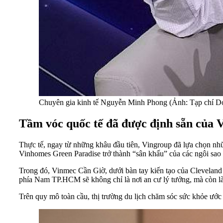
Chuyên gia kinh tế Nguyễn Minh Phong (Ảnh: Tạp chí D
Tầm vóc quốc tế đã được định sẵn của
Thực tế, ngay từ những khâu đầu tiên, Vingroup đã lựa chọn nh
Vinhomes Green Paradise trở thành “sân khấu” của các ngôi sao 
Trong đó, Vinmec Cần Giờ, dưới bàn tay kiến tạo của Cleveland C
phía Nam TP.HCM sẽ không chỉ là nơi an cư lý tưởng, mà còn là
Trên quy mô toàn cầu, thị trường du lịch chăm sóc sức khỏe ướ