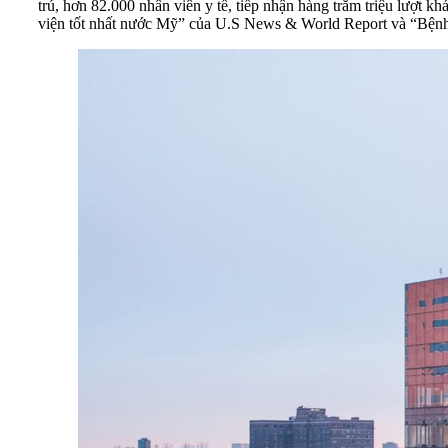
trú, hơn 82.000 nhân viên y tế, tiếp nhận hàng trăm triệu lượt 
viện tốt nhất nước Mỹ” của U.S News & World Report và “Bệnh 