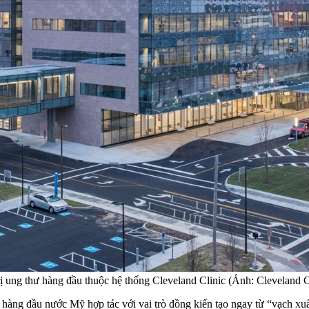
rị ung thư hàng đầu thuộc hệ thống Cleveland Clinic (Ảnh: Cleveland C
hàng đầu nước Mỹ hợp tác với vai trò đồng kiến tạo ngay từ “vạch xuất 