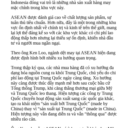
Indonesia đóng vai trò là những nhà sản xuất hàng may
mặc chính trong khu vực này.
ASEAN được đánh giá cao về chất lượng sản phẩm, sự
tuân thủ tiêu chuẩn. Hơn nữa, đây là một trong những khu
vực ổn định nhất về chính trị và kinh tế trên thế giới, mang
lại lợi thế đáng kể so với các khu vực khác có chi phí lao
động thấp hơn nhưng lại thiếu sự ổn định, khiến nhà đầu
tư và người mua ngần ngại.
Theo ông Ken Loo, ngành dệt may tại ASEAN hiện đang
được định hình bởi nhiều xu hướng quan trọng.
Trong thập kỷ qua, các nhà mua hàng đã có xu hướng đa
dạng hóa nguồn cung ra khỏi Trung Quốc, chủ yếu do chi
phí lao động tại Trung Quốc ngày càng tăng. Xu hướng
này càng được thúc đẩy mạnh mẽ hơn sau cuộc bầu cử
Tổng thống Trump, khi căng thẳng thương mại giữa Mỹ
và Trung Quốc leo thang. Hiện tượng các công ty Trung
Quốc chuyển hoạt động sản xuất sang các quốc gia khác,
tạo ra khái niệm “sản xuất bởi Trung Quốc” (made by
China) thay vì “sản xuất tại Trung Quốc” (made in China).
Hiện tượng này vẫn đang diễn ra và vẫn “thông qua” được
nhiều rào cản.