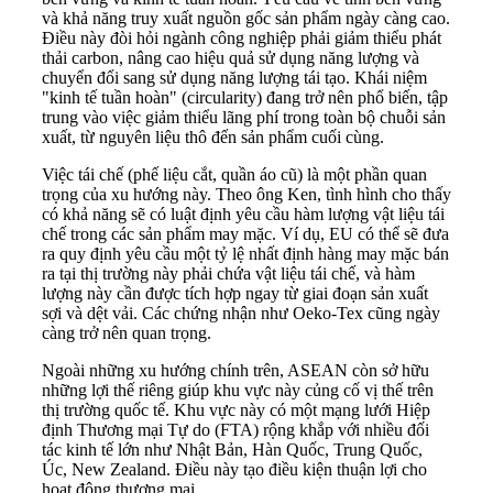
và khả năng truy xuất nguồn gốc sản phẩm ngày càng cao.
Điều này đòi hỏi ngành công nghiệp phải giảm thiểu phát
thải carbon, nâng cao hiệu quả sử dụng năng lượng và
chuyển đổi sang sử dụng năng lượng tái tạo. Khái niệm
"kinh tế tuần hoàn" (circularity) đang trở nên phổ biến, tập
trung vào việc giảm thiểu lãng phí trong toàn bộ chuỗi sản
xuất, từ nguyên liệu thô đến sản phẩm cuối cùng.
Việc tái chế (phế liệu cắt, quần áo cũ) là một phần quan
trọng của xu hướng này. Theo ông Ken, tình hình cho thấy
có khả năng sẽ có luật định yêu cầu hàm lượng vật liệu tái
chế trong các sản phẩm may mặc. Ví dụ, EU có thể sẽ đưa
ra quy định yêu cầu một tỷ lệ nhất định hàng may mặc bán
ra tại thị trường này phải chứa vật liệu tái chế, và hàm
lượng này cần được tích hợp ngay từ giai đoạn sản xuất
sợi và dệt vải. Các chứng nhận như Oeko-Tex cũng ngày
càng trở nên quan trọng.
Ngoài những xu hướng chính trên, ASEAN còn sở hữu
những lợi thế riêng giúp khu vực này củng cố vị thế trên
thị trường quốc tế. Khu vực này có một mạng lưới Hiệp
định Thương mại Tự do (FTA) rộng khắp với nhiều đối
tác kinh tế lớn như Nhật Bản, Hàn Quốc, Trung Quốc,
Úc, New Zealand. Điều này tạo điều kiện thuận lợi cho
hoạt động thương mại.