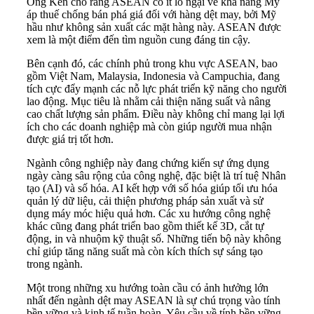
Ông Ken cho rằng ASEAN có ít lo ngại về khả năng Mỹ
áp thuế chống bán phá giá đối với hàng dệt may, bởi Mỹ
hầu như không sản xuất các mặt hàng này. ASEAN được
xem là một điểm đến tìm nguồn cung đáng tin cậy.
Bên cạnh đó, các chính phủ trong khu vực ASEAN, bao
gồm Việt Nam, Malaysia, Indonesia và Campuchia, đang
tích cực đẩy mạnh các nỗ lực phát triển kỹ năng cho người
lao động. Mục tiêu là nhằm cải thiện năng suất và nâng
cao chất lượng sản phẩm. Điều này không chỉ mang lại lợi
ích cho các doanh nghiệp mà còn giúp người mua nhận
được giá trị tốt hơn.
Ngành công nghiệp này đang chứng kiến sự ứng dụng
ngày càng sâu rộng của công nghệ, đặc biệt là trí tuệ Nhân
tạo (AI) và số hóa. AI kết hợp với số hóa giúp tối ưu hóa
quản lý dữ liệu, cải thiện phương pháp sản xuất và sử
dụng máy móc hiệu quả hơn. Các xu hướng công nghệ
khác cũng đang phát triển bao gồm thiết kế 3D, cắt tự
động, in và nhuộm kỹ thuật số. Những tiến bộ này không
chỉ giúp tăng năng suất mà còn kích thích sự sáng tạo
trong ngành.
Một trong những xu hướng toàn cầu có ảnh hưởng lớn
nhất đến ngành dệt may ASEAN là sự chú trọng vào tính
bền vững và kinh tế tuần hoàn. Yêu cầu về tính bền vững