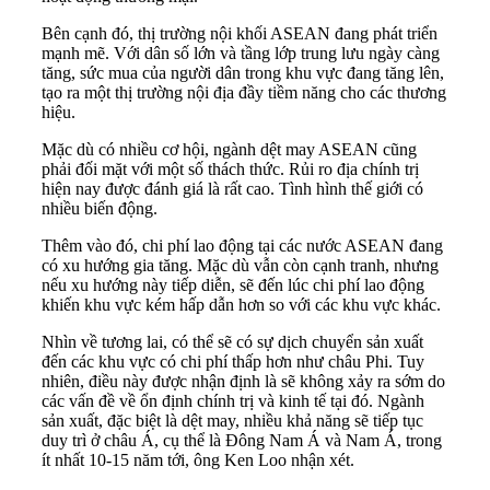
Bên cạnh đó, thị trường nội khối ASEAN đang phát triển
mạnh mẽ. Với dân số lớn và tầng lớp trung lưu ngày càng
tăng, sức mua của người dân trong khu vực đang tăng lên,
tạo ra một thị trường nội địa đầy tiềm năng cho các thương
hiệu.
Mặc dù có nhiều cơ hội, ngành dệt may ASEAN cũng
phải đối mặt với một số thách thức. Rủi ro địa chính trị
hiện nay được đánh giá là rất cao. Tình hình thế giới có
nhiều biến động.
Thêm vào đó, chi phí lao động tại các nước ASEAN đang
có xu hướng gia tăng. Mặc dù vẫn còn cạnh tranh, nhưng
nếu xu hướng này tiếp diễn, sẽ đến lúc chi phí lao động
khiến khu vực kém hấp dẫn hơn so với các khu vực khác.
Nhìn về tương lai, có thể sẽ có sự dịch chuyển sản xuất
đến các khu vực có chi phí thấp hơn như châu Phi. Tuy
nhiên, điều này được nhận định là sẽ không xảy ra sớm do
các vấn đề về ổn định chính trị và kinh tế tại đó. Ngành
sản xuất, đặc biệt là dệt may, nhiều khả năng sẽ tiếp tục
duy trì ở châu Á, cụ thể là Đông Nam Á và Nam Á, trong
ít nhất 10-15 năm tới, ông Ken Loo nhận xét.