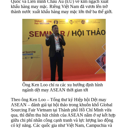
Quốc và Liên minh Châu Âu (EU) về kim ngạch xuất
khẩu hàng may mặc. Riêng Việt Nam đã vươn lên trở
thành nước xuất khẩu hàng may mặc lớn thứ ba thế giới.
Ông Ken Loo chỉ ra các xu hướng định hình
ngành dệt may ASEAN thời gian tới
Theo ông Ken Loo – Tổng thư ký Hiệp hội Dệt may
ASEAN – đánh giá tại hội thảo trong khuôn khổ Global
Sourcing Fair Vietnam tại Thành phố Hồ Chí Minh vừa
qua, thì điểm thu hút chính của ASEAN nằm ở sự kết hợp
giữa chi phí nhân công cạnh tranh và lực lượng lao động
có kỹ năng. Các quốc gia như Việt Nam, Campuchia và