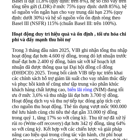
Basel II đạt 11,8% (quy định: trên 8%), hệ số cho vay trên
tổng tiền gửi (LDR) ở mức 75% (quy định: dưới 85%), hệ
số nguồn vốn ngắn hạn cho vay trung dài hạn 23% (quy
định: dưới 30%) và hệ số nguồn vốn ổn định ròng theo
Basel III (NSFR) 115% (chuẩn Basel III: trên 100%).
Hoạt động
duy trì
hiệu quả và ổn định
, tối ưu hóa chi
phí và đẩy mạnh thu hồi nợ
Trong 3 tháng đầu năm 2025, VIB ghi nhận tổng thu nhập
hoạt động đạt hơn 4.600 tỷ đồng, trong đó lợi nhuận trước
thuế đạt hơn 2.400 tỷ đồng, bám sát với kế hoạch lợi
nhuận đã được thông qua tại Đại hội đồng cổ đông
(ĐHĐCĐ) 2025. Trong bối cảnh VIB tiếp tục triển khai
các chính sách hỗ trợ giảm lãi suất cho vay nhằm thúc đẩy
và phục hồi kinh tế cũng như tập trung vào phân khúc
khách hàng chất lượng cao,
biên lãi ròng
(NIM) đang tối
ưu ở mức 3,6% và thu nhập lãi đạt hơn 3.700 tỷ đồng.
Hoạt động dịch vụ và thu nợ tiếp tục đóng góp tích cực
cho nguồn thu hoạt động. Thẻ tín dụng vượt mốc 900.000
thẻ lưu hành cùng chi tiêu thẻ đạt gần 33.000 tỷ đồng
trong quý 1, tăng 17% so với cùng kỳ. Thu từ nợ đã xử lý
rủi ro (Write-off recovery) đạt hơn 342 tỷ đồng, tăng 64%
so với cùng kỳ. Kết hợp với các chiến lược và giải pháp
nâng cao hiệu quả trong công tác vận hành, chi phí hoạt