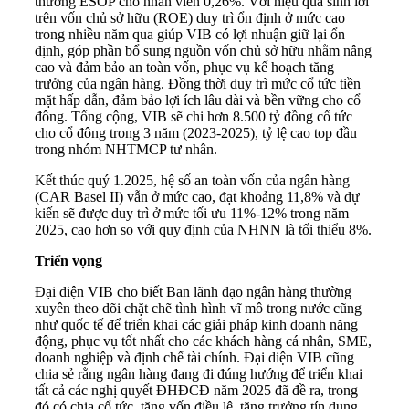
thưởng ESOP cho nhân viên 0,26%. Với hiệu quả sinh lời
trên vốn chủ sở hữu (ROE) duy trì ổn định ở mức cao
trong nhiều năm qua giúp VIB có lợi nhuận giữ lại ổn
định, góp phần bổ sung nguồn vốn chủ sở hữu nhằm nâng
cao và đảm bảo an toàn vốn, phục vụ kế hoạch tăng
trưởng của ngân hàng. Đồng thời duy trì mức cổ tức tiền
mặt hấp dẫn, đảm bảo lợi ích lâu dài và bền vững cho cổ
đông. Tổng cộng, VIB sẽ chi hơn 8.500 tỷ đồng cổ tức
cho cổ đông trong 3 năm (2023-2025), tỷ lệ cao top đầu
trong nhóm NHTMCP tư nhân.
Kết thúc quý 1.2025, hệ số an toàn vốn của ngân hàng
(CAR Basel II) vẫn ở mức cao, đạt khoảng 11,8% và dự
kiến sẽ được duy trì ở mức tối ưu 11%-12% trong năm
2025, cao hơn so với quy định của NHNN là tối thiểu 8%.
Triển vọng
Đại diện VIB cho biết Ban lãnh đạo ngân hàng thường
xuyên theo dõi chặt chẽ tình hình vĩ mô trong nước cũng
như quốc tế để triển khai các giải pháp kinh doanh năng
động, phục vụ tốt nhất cho các khách hàng cá nhân, SME,
doanh nghiệp và định chế tài chính. Đại diện VIB cũng
chia sẻ rằng ngân hàng đang đi đúng hướng để triển khai
tất cả các nghị quyết ĐHĐCĐ năm 2025 đã đề ra, trong
đó có chia cổ tức, tăng vốn điều lệ, tăng trưởng tín dụng