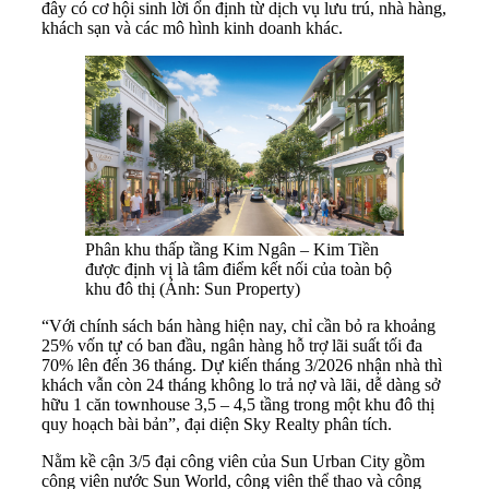
đây có cơ hội sinh lời ổn định từ dịch vụ lưu trú, nhà hàng,
khách sạn và các mô hình kinh doanh khác.
Phân khu thấp tầng Kim Ngân – Kim Tiền
được định vị là tâm điểm kết nối của toàn bộ
khu đô thị (Ảnh: Sun Property)
“Với chính sách bán hàng hiện nay, chỉ cần bỏ ra khoảng
25% vốn tự có ban đầu, ngân hàng hỗ trợ lãi suất tối đa
70% lên đến 36 tháng. Dự kiến tháng 3/2026 nhận nhà thì
khách vẫn còn 24 tháng không lo trả nợ và lãi, dễ dàng sở
hữu 1 căn townhouse 3,5 – 4,5 tầng trong một khu đô thị
quy hoạch bài bản”, đại diện Sky Realty phân tích.
Nằm kề cận 3/5 đại công viên của Sun Urban City gồm
công viên nước Sun World, công viên thể thao và công