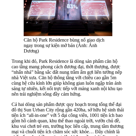
Căn hộ Park Residence bùng nổ giao dịch
ngay trong sự kiện mở bán (Ảnh: Ánh
Dương)
Trong khi đó, Park Residence là dòng sản phẩm căn hộ
cao tầng mang phong cách đương đại, thời thượng, được
“nhấn nhá” bằng sắc đất nung trầm ấm gợi liên tưởng nếp
nhà Việt xưa. Căn hộ thông tầng với chiều cao gần 5m
cùng hệ cửa kính lớn giúp không gian luôn ngập tràn ánh
sáng tự nhiên, kết nối trực tiếp với mảng xanh nội khu tạo
nên trải nghiệm sống đầy cảm hứng.
Cả hai dòng sản phẩm được quy hoạch trong tổng thể đại
đô thị Sun Urban City rộng gần 420ha, sở hữu hệ sinh thái
tiện ích “all-in-one” với 5 đại công viên, 1001 tiện ích bao
gồm hồ cảnh quan, khu thể thao ngoài trời, vườn chủ đề,
khu vui chơi trẻ em, trường học liên cấp, trung tâm thương
mại và chuỗi tiện ích chăm sóc sức khỏe… Đây chính là