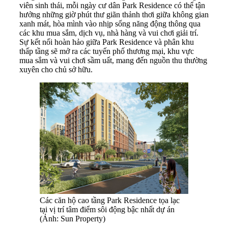
viên sinh thái, mỗi ngày cư dân Park Residence có thể tận
hưởng những giờ phút thư giãn thảnh thơi giữa không gian
xanh mát, hòa mình vào nhịp sống năng động thông qua
các khu mua sắm, dịch vụ, nhà hàng và vui chơi giải trí.
Sự kết nối hoàn hảo giữa Park Residence và phân khu
thấp tầng sẽ mở ra các tuyến phố thương mại, khu vực
mua sắm và vui chơi sầm uất, mang đến nguồn thu thường
xuyên cho chủ sở hữu.
Các căn hộ cao tầng Park Residence tọa lạc
tại vị trí tâm điểm sôi động bậc nhất dự án
(Ảnh: Sun Property)