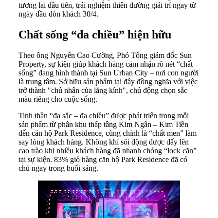
tương lai đầu tiên, trải nghiệm thiên đường giải trí ngay từ
ngày đầu đón khách 30/4.
Chất sống “đa chiều” hiện hữu
Theo ông Nguyễn Cao Cường, Phó Tổng giám đốc Sun
Property, sự kiện giúp khách hàng cảm nhận rõ nét “chất
sống” đang hình thành tại Sun Urban City – nơi con người
là trung tâm. Sở hữu sản phẩm tại đây đồng nghĩa với việc
trở thành "chủ nhân của lăng kính", chủ động chọn sắc
màu riêng cho cuộc sống.
Tinh thần “đa sắc – đa chiều” được phát triển trong mỗi
sản phẩm từ phân khu thấp tầng Kim Ngân – Kim Tiền
đến căn hộ Park Residence, cũng chính là “chất men” làm
say lòng khách hàng. Không khí sôi động được đẩy lên
cao trào khi nhiều khách hàng đã nhanh chóng “lock căn”
tại sự kiện. 83% giỏ hàng căn hộ Park Residence đã có
chủ ngay trong buổi sáng.