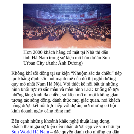
Hơn 2000 khách hàng có mặt tại Nhà thi đấu
tỉnh Hà Nam trong sự kiện mở bán dự án Sun
Urban City (Ảnh: Ánh Dương)
Không khí sôi động tại sự kiện “Nhuộm sắc đa chiều” tiếp
tục khẳng định sức hút mạnh mẽ của đô thị nghỉ dưỡng
quy mô nhất Nam Hà Nội. Với thiết kế nổi bật từ những
hình khối rực rỡ sắc màu và màn hình LED khổng lồ tựa
những lăng kính đa chiều, sự kiện mở ra một không gian
tương tác sống động, đánh thức mọi giác quan, nơi khách
hàng được kết nối trực tiếp với dự án, nơi những cơ hội
kinh doanh ngày càng rộng mở.
Bên cạnh những khoảnh khắc nghệ thuật lắng đọng,
khách tham gia sự kiện đều nhận được cặp vé vui chơi tại
Sun World Hà Nam
– đặc quyền dành cho những cư dân