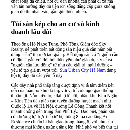
chất sống đa chiều, nơi cư dân không cần phải đi xa mà
vẫn tận hưởng đầy đủ tiện ích sống đẳng cấp giữa không
gian đô thị nhân văn, gần gũi thiên nhiên.
Tài sản kép cho an cư và kinh
doanh lâu dài
Theo ông Hồ Ngọc Tùng, Phó Tổng Giám đốc Sky
Realty, để phát triển bất động sản hiệu quả cần nắm bắt
đúng “cầu” thì mới tạo giá trị. Bất động sản có "nguồn cầu
cố định" gắn với đòi hỏi thiết yếu như giáo dục, y tế và
"nguồn cầu lưu động" từ nhu cầu giải trí, nghỉ dưỡng –
yếu tố tạo giá trị vượt trội.
Sun Urban City Hà Nam
đang
hội tụ đầy đủ các yếu tố này.
Các dãy nhà phố thấp tầng được định vị là tâm điểm kết
nối của toàn bộ khu đô thị, với vị trí cửa ngõ giao thông
thuận lợi. Nằm trên trục đại lộ lễ hội, phân khu Kim Ngân
– Kim Tiền tiếp giáp các tuyến đường huyết mạch như
Quốc lộ 1A về Hà Nội, đường Lê Công Thanh kết nối
nhanh chóng đến trung tâm Phủ Lý... Đặc biệt, phân khu
còn hưởng lợi trực tiếp từ hệ thống 8 tòa cao tầng Art
Residence chuẩn bị bàn giao trong tháng 6, với nhu cầu
thương mại không ngừng tăng lên. Nhà phố và biệt thự tại