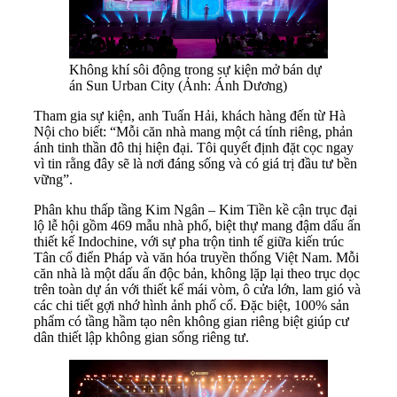
Không khí sôi động trong sự kiện mở bán dự
án Sun Urban City (Ảnh: Ánh Dương)
Tham gia sự kiện, anh Tuấn Hải, khách hàng đến từ Hà
Nội cho biết: “Mỗi căn nhà mang một cá tính riêng, phản
ánh tinh thần đô thị hiện đại. Tôi quyết định đặt cọc ngay
vì tin rằng đây sẽ là nơi đáng sống và có giá trị đầu tư bền
vững”.
Phân khu thấp tầng Kim Ngân – Kim Tiền kề cận trục đại
lộ lễ hội gồm 469 mẫu nhà phố, biệt thự mang đậm dấu ấn
thiết kế Indochine, với sự pha trộn tinh tế giữa kiến trúc
Tân cổ điển Pháp và văn hóa truyền thống Việt Nam. Mỗi
căn nhà là một dấu ấn độc bản, không lặp lại theo trục dọc
trên toàn dự án với thiết kế mái vòm, ô cửa lớn, lam gió và
các chi tiết gợi nhớ hình ảnh phố cổ. Đặc biệt, 100% sản
phẩm có tầng hầm tạo nên không gian riêng biệt giúp cư
dân thiết lập không gian sống riêng tư.