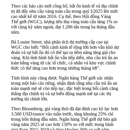
Theo các báo cáo mới công bố, bất ổn kinh tế và địa chính
trị đã đẩy nhu cầu vàng toàn cầu trong quý I/2025 lên mức
cao nhất kể từ năm 2016. Cụ thể, theo Hội đồng Vàng
Thế giới (WGC), lượng tiêu thụ vàng toàn cầu tăng 1% so
với cùng kỳ năm ngoái, đạt 1.206 tấn trong ba tháng đầu
năm.
Bà Louise Street, nhà phân tích thị trường cấp cao tại
WGC cho biết: “Bối cảnh kinh tế rộng lớn hơn vẫn khó dự
đoán và sự bất ổn đó có thể tạo ra tiềm năng tăng giá cho
vàng. Khi tình hình bất ổn vẫn tiếp diễn, nhu cầu trú ẩn an
toàn bằng vàng từ các tổ chức, cá nhân và khu vực chính
thức có thể tăng cao hơn trong những tháng tới”.
Tình hình này cũng được Ngân hàng Thế giới xác nhận
trong một báo cáo riêng, nhận định rằng nhu cầu trú ẩn an
toàn mạnh mẽ sẽ còn tiếp tục, đặc biệt trong bối cảnh căng
thẳng địa chính trị và sự biến động mạnh mẽ tại các thị
trường tài chính lớn.
Theo Bloomberg, giá vàng thỏi đã đạt đỉnh cao kỷ lục hơn
3.500 USD/ounce vào tuần trước, tăng khoảng 25% chỉ
trong bốn tháng đầu năm. Ngân hàng Thế giới dự báo giá
vàng năm 2025 sẽ cao hơn 150% so với mức trung bình
giai đoạn 2015-2019 và tăng khoảng 36% so với năm