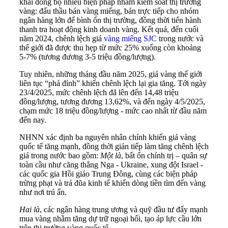
khai đồng bộ nhiều biện pháp nhằm kiểm soát thị trường
vàng: đấu thầu bán vàng miếng, bán trực tiếp cho nhóm
ngân hàng lớn để bình ổn thị trường, đồng thời tiến hành
thanh tra hoạt động kinh doanh vàng. Kết quả, đến cuối
năm 2024, chênh lệch giá
vàng miếng SJC
trong nước và
thế giới đã được thu hẹp từ mức 25% xuống còn khoảng
5-7% (tương đương 3-5 triệu đồng/lượng).
Tuy nhiên, những tháng đầu năm 2025, giá vàng thế giới
liên tục “phá đỉnh” khiến chênh lệch lại gia tăng. Tới ngày
23/4/2025, mức chênh lệch đã lên đến 14,48 triệu
đồng/lượng, tương đương 13,62%, và đến ngày 4/5/2025,
chạm mức 18 triệu đồng/lượng - mức cao nhất từ đầu năm
đến nay.
NHNN xác định ba nguyên nhân chính khiến giá vàng
quốc tế tăng mạnh, đồng thời gián tiếp làm tăng chênh lệch
giá trong nước bao gồm:
Một là
, bất ổn chính trị – quân sự
toàn cầu như căng thẳng Nga - Ukraine, xung đột Israel -
các quốc gia Hồi giáo Trung Đông, cùng các biện pháp
trừng phạt và trả đũa kinh tế khiến dòng tiền tìm đến vàng
như nơi trú ẩn.
Hai
là
, các ngân hàng trung ương và quỹ đầu tư đẩy mạnh
mua vàng nhằm tăng dự trữ ngoại hối, tạo áp lực cầu lớn
trên thị trường vàng quốc tế.