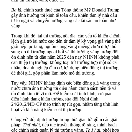
Ba
là,
chính sách thuế của Tổng thống Mỹ Donald Trump
gây ảnh hưởng tới kinh tế toàn cầu, khiến tâm lý nhà đầu
tư lo ngại và chuyển hướng sang các tài sản an toàn như
vàng.
Trong khi đó, tại thị trường nội địa, các yếu tố khiến chênh
lệch giá trở lại mức cao đến từ tâm lý kỳ vọng giá vàng thế
giới tiếp tục tăng; nguồn cung vàng miếng chưa được bổ
sung do thị trường ngoại hối và thị trường vàng tương đối
ổn định nên từ đầu năm 2025 đến nay NHNN không phải
can thiệp thị trường; không loại trừ trường hợp một số cá
nhân, doanh nghiệp đầu cơ, lợi dụng biến động thị trường
để thổi giá, góp phần làm méo mó thị trường.
Tuy vậy, NHNN khẳng định các biến động giá vàng trong
nước chưa ảnh hưởng tới điều hành chính sách tiền tệ và
ổn định kinh tế vĩ mô. Để kiểm soát tình hình, cơ quan
điều hành đang khẩn trương sửa đổi Nghị định
24/2012/NĐ-CP theo trình tự rút gọn, nhằm tăng tính linh
hoạt và khả năng kiểm soát thị trường.
Cùng với đó, định hướng trong thời gian tới gồm các giải
pháp:
Thứ nhất
, tiếp tục truyền thông rõ ràng, minh bạch
các chính sách quản lý thị trường vàng.
Thứ hai
, phối hợp