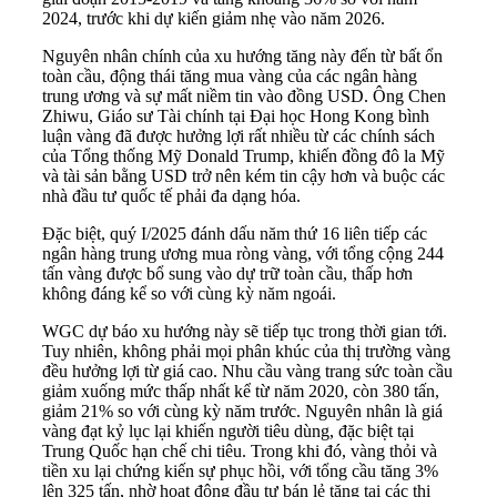
2024, trước khi dự kiến giảm nhẹ vào năm 2026.
Nguyên nhân chính của xu hướng tăng này đến từ bất ổn
toàn cầu, động thái tăng mua vàng của các ngân hàng
trung ương và sự mất niềm tin vào đồng USD. Ông Chen
Zhiwu, Giáo sư Tài chính tại Đại học Hong Kong bình
luận vàng đã được hưởng lợi rất nhiều từ các chính sách
của Tổng thống Mỹ Donald Trump, khiến đồng đô la Mỹ
và tài sản bằng USD trở nên kém tin cậy hơn và buộc các
nhà đầu tư quốc tế phải đa dạng hóa.
Đặc biệt, quý I/2025 đánh dấu năm thứ 16 liên tiếp các
ngân hàng trung ương mua ròng vàng, với tổng cộng 244
tấn vàng được bổ sung vào dự trữ toàn cầu, thấp hơn
không đáng kể so với cùng kỳ năm ngoái.
WGC dự báo xu hướng này sẽ tiếp tục trong thời gian tới.
Tuy nhiên, không phải mọi phân khúc của thị trường vàng
đều hưởng lợi từ giá cao. Nhu cầu vàng trang sức toàn cầu
giảm xuống mức thấp nhất kể từ năm 2020, còn 380 tấn,
giảm 21% so với cùng kỳ năm trước. Nguyên nhân là giá
vàng đạt kỷ lục lại khiến người tiêu dùng, đặc biệt tại
Trung Quốc hạn chế chi tiêu. Trong khi đó, vàng thỏi và
tiền xu lại chứng kiến sự phục hồi, với tổng cầu tăng 3%
lên 325 tấn, nhờ hoạt động đầu tư bán lẻ tăng tại các thị