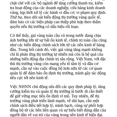
chặt chẽ với các bộ ngành để tăng cường thanh tra, kiểm
tra hoạt động của các doanh nghiệp, cửa hàng kinh doanh
vàng, kịp thời xử lý các hành vi đầu cơ, vi phạm quy định.
Thứ ba
, theo dõi sát biến động thị trường vàng quốc tế,
đảm bảo có các biện pháp can thiệp phù hợp theo thẩm
quyền nếu thị trường có dấu hiệu rối loạn.
Có thể thấy, giá vàng toàn cầu và trong nước đang chịu
ảnh hưởng lớn từ sự bất ổn kinh tế, chính trị toàn cầu cũng
như các biến động chính sách lớn từ các nền kinh tế hàng
đầu. Trong bối cảnh đó, việc giá vàng tăng mạnh không
chỉ là phản ứng thị trường tự nhiên mà còn là hệ quả của
những biến động địa chính trị sâu rộng. Việt Nam, với đặc
thù thị trường vàng còn mang yếu tố tâm lý và đầu cơ
mạnh, cần sự vào cuộc đồng bộ hơn nữa từ các cơ quan
quản lý để đảm bảo ổn định thị trường, tránh gây tác động
tiêu cực tới nền kinh tế.
Việc NHNN chủ động sửa đổi các quy định pháp lý, tăng
cường kiểm tra và quản lý thị trường là bước đi cần thiết
để giữ vững mục tiêu ổn định vĩ mô. Tuy nhiên, để thị
trường vàng phát triển lành mạnh, về dài hạn, cần một
chính sách điều tiết hợp lý, minh bạch, cùng sự phối hợp
đồng bộ từ các bên liên quan và sự hiểu biết đúng đắn của
người dân về vai trò của vàng trong nền kinh tế hiện đại.