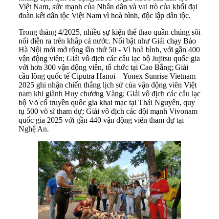
Việt Nam, sức mạnh của Nhân dân và vai trò của khối đại
đoàn kết dân tộc Việt Nam vì hoà bình, độc lập dân tộc.
Trong tháng 4/2025, nhiều sự kiện thể thao quần chúng sôi
nổi diễn ra trên khắp cả nước. Nổi bật như Giải chạy Báo
Hà Nội mới mở rộng lần thứ 50 - Vì hoà bình, với gần 400
vận động viên; Giải vô địch các câu lạc bộ Jujitsu quốc gia
với hơn 300 vận động viên, tổ chức tại Cao Bằng; Giải
cầu lông quốc tế Ciputra Hanoi – Yonex Sunrise Vietnam
2025 ghi nhận chiến thắng lịch sử của vận động viên Việt
nam khi giành Huy chương Vàng; Giải vô địch các câu lạc
bộ Võ cổ truyền quốc gia khai mạc tại Thái Nguyên, quy
tụ 500 võ sĩ tham dự; Giải vô địch các đội mạnh Vivonam
quốc gia 2025 với gần 440 vận động viên tham dự tại
Nghệ An.