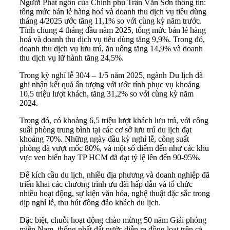
Người Phát ngôn của Chính phủ Trần Văn Sơn thông tin:
tổng mức bán lẻ hàng hoá và doanh thu dịch vụ tiêu dùng
tháng 4/2025 ước tăng 11,1% so với cùng kỳ năm trước.
Tính chung 4 tháng đầu năm 2025, tổng mức bán lẻ hàng
hoá và doanh thu dịch vụ tiêu dùng tăng 9,9%. Trong đó,
doanh thu dịch vụ lưu trú, ăn uống tăng 14,9% và doanh
thu dịch vụ lữ hành tăng 24,5%.
Trong kỳ nghỉ lễ 30/4 – 1/5 năm 2025, ngành Du lịch đã
ghi nhận kết quả ấn tượng với ước tính phục vụ khoảng
10,5 triệu lượt khách, tăng 31,2% so với cùng kỳ năm
2024.
Trong đó, có khoảng 6,5 triệu lượt khách lưu trú, với công
suất phòng trung bình tại các cơ sở lưu trú du lịch đạt
khoảng 70%. Những ngày đầu kỳ nghỉ lễ, công suất
phòng đã vượt mốc 80%, và một số điểm đến như các khu
vực ven biển hay TP HCM đã đạt tỷ lệ lên đến 90-95%.
Để kích cầu du lịch, nhiều địa phương và doanh nghiệp đã
triển khai các chương trình ưu đãi hấp dẫn và tổ chức
nhiều hoạt động, sự kiện văn hóa, nghệ thuật đặc sắc trong
dịp nghỉ lễ, thu hút đông đảo khách du lịch.
Đặc biệt, chuỗi hoạt động chào mừng 50 năm Giải phóng
miền Nam, thống nhất đất nước diễn ra đồng loạt trên cả