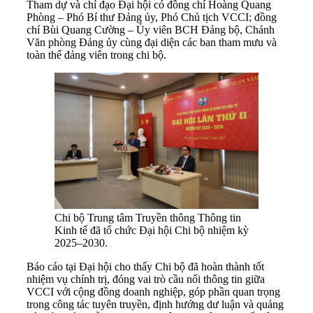
Tham dự và chỉ đạo Đại hội có đồng chí Hoàng Quang
Phòng – Phó Bí thư Đảng ủy, Phó Chủ tịch VCCI; đồng
chí Bùi Quang Cường – Ủy viên BCH Đảng bộ, Chánh
Văn phòng Đảng ủy cùng đại diện các ban tham mưu và
toàn thể đảng viên trong chi bộ.
Chi bộ Trung tâm Truyền thông Thông tin
Kinh tế đã tổ chức Đại hội Chi bộ nhiệm kỳ
2025–2030.
Báo cáo tại Đại hội cho thấy Chi bộ đã hoàn thành tốt
nhiệm vụ chính trị, đóng vai trò cầu nối thông tin giữa
VCCI với cộng đồng doanh nghiệp, góp phần quan trọng
trong công tác tuyên truyền, định hướng dư luận và quảng