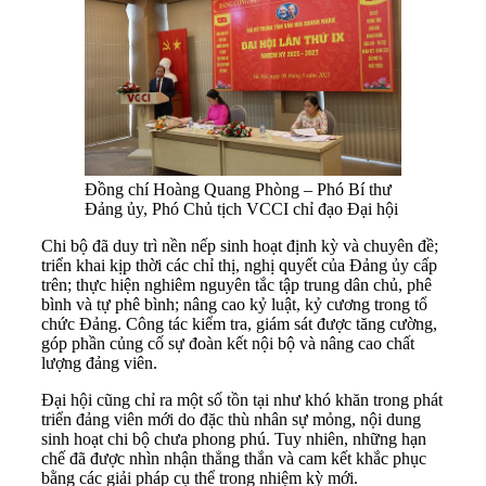
Đồng chí Hoàng Quang Phòng – Phó Bí thư
Đảng ủy, Phó Chủ tịch VCCI chỉ đạo Đại hội
Chi bộ đã duy trì nền nếp sinh hoạt định kỳ và chuyên đề;
triển khai kịp thời các chỉ thị, nghị quyết của Đảng ủy cấp
trên; thực hiện nghiêm nguyên tắc tập trung dân chủ, phê
bình và tự phê bình; nâng cao kỷ luật, kỷ cương trong tổ
chức Đảng. Công tác kiểm tra, giám sát được tăng cường,
góp phần củng cố sự đoàn kết nội bộ và nâng cao chất
lượng đảng viên.
Đại hội cũng chỉ ra một số tồn tại như khó khăn trong phát
triển đảng viên mới do đặc thù nhân sự mỏng, nội dung
sinh hoạt chi bộ chưa phong phú. Tuy nhiên, những hạn
chế đã được nhìn nhận thẳng thắn và cam kết khắc phục
bằng các giải pháp cụ thể trong nhiệm kỳ mới.