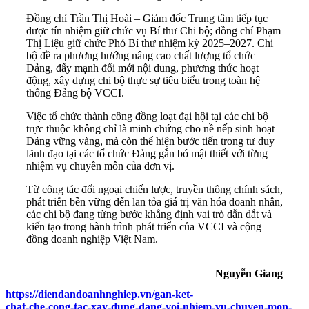
Đồng chí Trần Thị Hoài – Giám đốc Trung tâm tiếp tục
được tín nhiệm giữ chức vụ Bí thư Chi bộ; đồng chí Phạm
Thị Liệu giữ chức Phó Bí thư nhiệm kỳ 2025–2027. Chi
bộ đề ra phương hướng nâng cao chất lượng tổ chức
Đảng, đẩy mạnh đổi mới nội dung, phương thức hoạt
động, xây dựng chi bộ thực sự tiêu biểu trong toàn hệ
thống Đảng bộ VCCI.
Việc tổ chức thành công đồng loạt đại hội tại các chi bộ
trực thuộc không chỉ là minh chứng cho nề nếp sinh hoạt
Đảng vững vàng, mà còn thể hiện bước tiến trong tư duy
lãnh đạo tại các tổ chức Đảng gắn bó mật thiết với từng
nhiệm vụ chuyên môn của đơn vị.
Từ công tác đối ngoại chiến lược, truyền thông chính sách,
phát triển bền vững đến lan tỏa giá trị văn hóa doanh nhân,
các chi bộ đang từng bước khẳng định vai trò dẫn dắt và
kiến tạo trong hành trình phát triển của VCCI và cộng
đồng doanh nghiệp Việt Nam.
Nguyễn Giang
https://diendandoanhnghiep.vn/gan-ket-
chat-che-cong-tac-xay-dung-dang-voi-nhiem-vu-chuyen-mon-