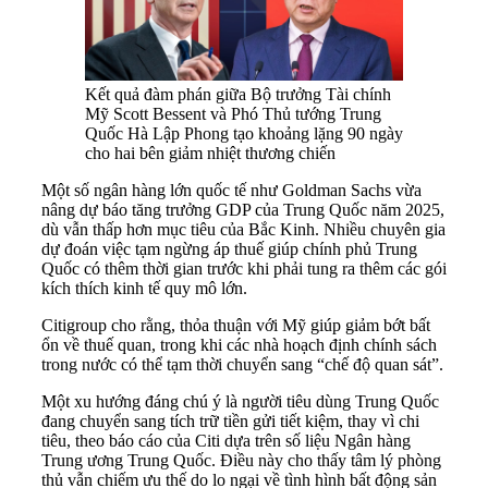
Kết quả đàm phán giữa Bộ trưởng Tài chính
Mỹ Scott Bessent và Phó Thủ tướng Trung
Quốc Hà Lập Phong tạo khoảng lặng 90 ngày
cho hai bên giảm nhiệt thương chiến
Một số ngân hàng lớn quốc tế như Goldman Sachs vừa
nâng dự báo tăng trưởng GDP của Trung Quốc năm 2025,
dù vẫn thấp hơn mục tiêu của Bắc Kinh. Nhiều chuyên gia
dự đoán việc tạm ngừng áp thuế giúp chính phủ Trung
Quốc có thêm thời gian trước khi phải tung ra thêm các gói
kích thích kinh tế quy mô lớn.
Citigroup cho rằng, thỏa thuận với Mỹ giúp giảm bớt bất
ổn về thuế quan, trong khi các nhà hoạch định chính sách
trong nước có thể tạm thời chuyển sang “chế độ quan sát”.
Một xu hướng đáng chú ý là người tiêu dùng Trung Quốc
đang chuyển sang tích trữ tiền gửi tiết kiệm, thay vì chi
tiêu, theo báo cáo của Citi dựa trên số liệu Ngân hàng
Trung ương Trung Quốc. Điều này cho thấy tâm lý phòng
thủ vẫn chiếm ưu thế do lo ngại về tình hình bất động sản