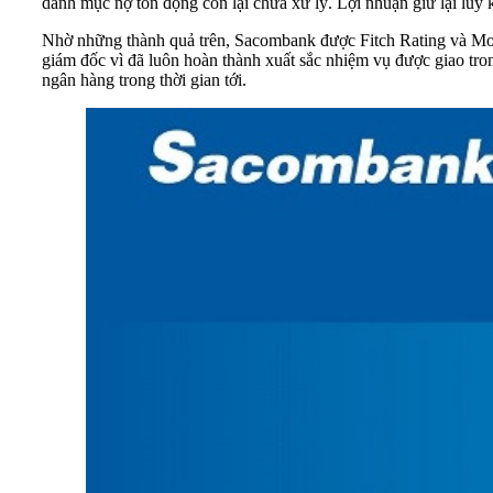
danh mục nợ tồn đọng còn lại chưa xử lý. Lợi nhuận giữ lại lũy 
Nhờ những thành quả trên, Sacombank được Fitch Rating và Mood
giám đốc vì đã luôn hoàn thành xuất sắc nhiệm vụ được giao tro
ngân hàng trong thời gian tới.