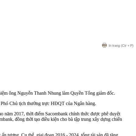
In trang
(Ctr + P)
nhiệm ông Nguyễn Thanh Nhung làm Quyền Tổng giám đốc.
ụ Phó Chủ tịch thường trực HĐQT của Ngân hàng.
vào năm 2017, thời điểm Sacombank chính thức được phê duyệt
ombank, đồng thời tạo điều kiện cho bà tập trung xây dựng chiến
 tượng. Cụ thể, giai đoạn 2016 - 2024, tổng tài sản đã tăng