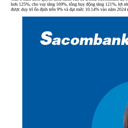
hơn 125%, cho vay tăng 169%, tổng huy động tăng 121%, lợi nh
được duy trì ổn định trên 9% và đạt mức 10.14% vào năm 202