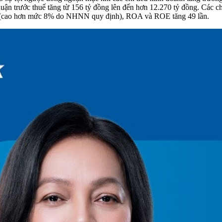
uận trước thuế tăng từ 156 tỷ đồng lên đến hơn 12.270 tỷ đồng. Các 
4 (cao hơn mức 8% do NHNN quy định), ROA và ROE tăng 49 lần.