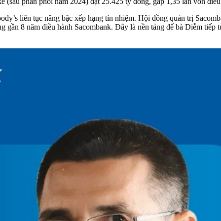
kế (sau phân phối năm 2024) đạt 25.425 tỷ đồng, gấp 1,35 lần vốn điều 
y’s liên tục nâng bậc xếp hạng tín nhiệm. Hội đồng quản trị Sacomb
ng gần 8 năm điều hành Sacombank. Đây là nền tảng để bà Diễm tiếp t