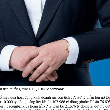
ủ tịch thường trực HĐQT tại Sacombank
iệu quả hoạt động kinh doanh mà còn tích cực xử lý phần lớn nợ tồn đ
n 10.000 tỷ đồng, nâng lũy kế lên 103.988 tỷ đồng (thuộc Đề án 76.69
biệt, Sacombank đã hoàn tất xử lý toàn bộ 21.576 tỷ đồng lãi dự thu 