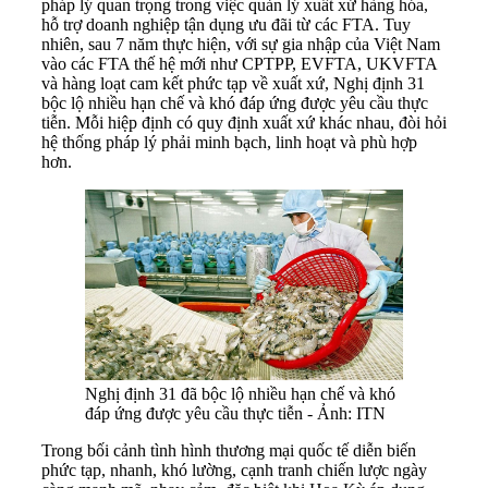
pháp lý quan trọng trong việc quản lý xuất xứ hàng hóa,
hỗ trợ doanh nghiệp tận dụng ưu đãi từ các FTA. Tuy
nhiên, sau 7 năm thực hiện, với sự gia nhập của Việt Nam
vào các FTA thế hệ mới như CPTPP, EVFTA, UKVFTA
và hàng loạt cam kết phức tạp về xuất xứ, Nghị định 31
bộc lộ nhiều hạn chế và khó đáp ứng được yêu cầu thực
tiễn. Mỗi hiệp định có quy định xuất xứ khác nhau, đòi hỏi
hệ thống pháp lý phải minh bạch, linh hoạt và phù hợp
hơn.
Nghị định 31 đã bộc lộ nhiều hạn chế và khó
đáp ứng được yêu cầu thực tiễn - Ảnh: ITN
Trong bối cảnh tình hình thương mại quốc tế diễn biến
phức tạp, nhanh, khó lường, cạnh tranh chiến lược ngày