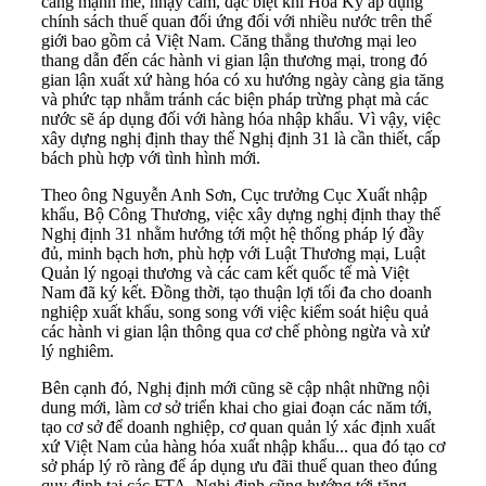
càng mạnh mẽ, nhạy cảm, đặc biệt khi Hoa Kỳ áp dụng
chính sách thuế quan đối ứng đối với nhiều nước trên thế
giới bao gồm cả Việt Nam. Căng thẳng thương mại leo
thang dẫn đến các hành vi gian lận thương mại, trong đó
gian lận xuất xứ hàng hóa có xu hướng ngày càng gia tăng
và phức tạp nhằm tránh các biện pháp trừng phạt mà các
nước sẽ áp dụng đối với hàng hóa nhập khẩu. Vì vậy, việc
xây dựng nghị định thay thế Nghị định 31 là cần thiết, cấp
bách phù hợp với tình hình mới.
Theo ông Nguyễn Anh Sơn, Cục trưởng Cục Xuất nhập
khẩu, Bộ Công Thương, việc xây dựng nghị định thay thế
Nghị định 31 nhằm hướng tới một hệ thống pháp lý đầy
đủ, minh bạch hơn, phù hợp với Luật Thương mại, Luật
Quản lý ngoại thương và các cam kết quốc tế mà Việt
Nam đã ký kết. Đồng thời, tạo thuận lợi tối đa cho doanh
nghiệp xuất khẩu, song song với việc kiểm soát hiệu quả
các hành vi gian lận thông qua cơ chế phòng ngừa và xử
lý nghiêm.
Bên cạnh đó, Nghị định mới cũng sẽ cập nhật những nội
dung mới, làm cơ sở triển khai cho giai đoạn các năm tới,
tạo cơ sở để doanh nghiệp, cơ quan quản lý xác định xuất
xứ Việt Nam của hàng hóa xuất nhập khẩu... qua đó tạo cơ
sở pháp lý rõ ràng để áp dụng ưu đãi thuế quan theo đúng
quy định tại các FTA. Nghị định cũng hướng tới tăng