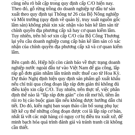
cũng nêu rõ bất cập trong quy định cấp C/O hiện nay.
Theo đó, gỗ rừng trồng do doanh nghiệp tự đầu tư sản
xuất theo quy định tại Thông tư 26 của Bộ Nông nghiệp
và Môi trường (quy định về quản lý, truy xuất nguồn gốc
lâm sản) không phải xin xác nhận vào bản kê lâm sản từ
chính quyền địa phương cấp xã hay cơ quan kiểm lâm.
Tuy nhiên, trên hồ sơ xin cấp C/O của Bộ Công Thương
lại yêu cầu doanh nghiệp cung cấp bản kê lâm sản có xác
nhận của chính quyền địa phương cấp xã và cơ quan kiểm
lâm.
Bên cạnh đó, Hiệp hội còn cảnh báo về thực trạng doanh
nghiệp nước ngoài đầu tư vào Việt Nam để gia công, lắp
ráp gỗ đơn giản nhằm lẩn tránh mức thuế cao từ Hoa Kỳ.
Dự thảo Nghị định hiện quy định sản phẩm gỗ xuất khẩu
nếu chỉ trải qua công đoạn lắp ráp đơn giản thì không đủ
điều kiện xin cấp C/O. Tuy nhiên, trên thực tế, việc phân
định thế nào là “lắp ráp đơn giản” còn rất mơ hồ, tiềm ẩn
rủi ro bị cáo buộc gian lận nếu không được hướng dẫn chi
tiết. Do đó, kiến nghị ban soạn thảo cần bổ sung phụ lục
liệt kê cụ thể những công đoạn được coi là lắp ráp cơ bản,
nhất là với các mặt hàng có nguy cơ bị điều tra xuất xứ, để
minh bạch hóa quá trình đánh giá và tránh tranh cãi không
cần thiết.