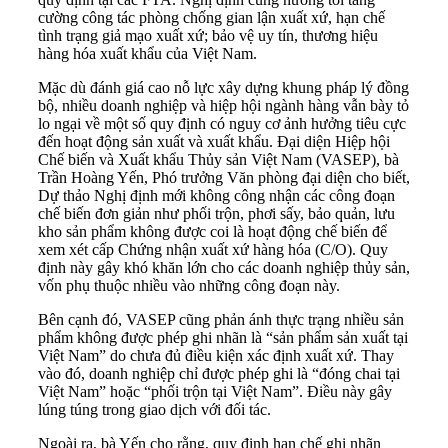
cường công tác phòng chống gian lận xuất xứ, hạn chế
tình trạng giả mạo xuất xứ; bảo vệ uy tín, thương hiệu
hàng hóa xuất khẩu của Việt Nam.
Mặc dù đánh giá cao nỗ lực xây dựng khung pháp lý đồng
bộ, nhiều doanh nghiệp và hiệp hội ngành hàng vẫn bày tỏ
lo ngại về một số quy định có nguy cơ ảnh hưởng tiêu cực
đến hoạt động sản xuất và xuất khẩu. Đại diện Hiệp hội
Chế biến và Xuất khẩu Thủy sản Việt Nam (VASEP), bà
Trần Hoàng Yến, Phó trưởng Văn phòng đại diện cho biết,
Dự thảo Nghị định mới không công nhận các công đoạn
chế biến đơn giản như phối trộn, phơi sấy, bảo quản, lưu
kho sản phẩm không được coi là hoạt động chế biến để
xem xét cấp Chứng nhận xuất xứ hàng hóa (C/O). Quy
định này gây khó khăn lớn cho các doanh nghiệp thủy sản,
vốn phụ thuộc nhiều vào những công đoạn này.
Bên cạnh đó, VASEP cũng phản ánh thực trạng nhiều sản
phẩm không được phép ghi nhãn là “sản phẩm sản xuất tại
Việt Nam” do chưa đủ điều kiện xác định xuất xứ. Thay
vào đó, doanh nghiệp chỉ được phép ghi là “đóng chai tại
Việt Nam” hoặc “phối trộn tại Việt Nam”. Điều này gây
lúng túng trong giao dịch với đối tác.
Ngoài ra, bà Yến cho rằng, quy định hạn chế ghi nhãn