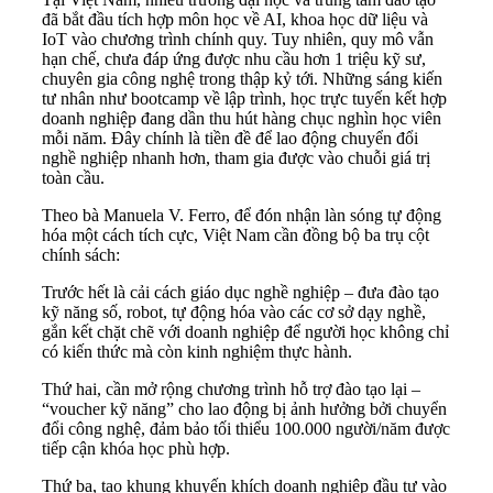
đã bắt đầu tích hợp môn học về AI, khoa học dữ liệu và
IoT vào chương trình chính quy. Tuy nhiên, quy mô vẫn
hạn chế, chưa đáp ứng được nhu cầu hơn 1 triệu kỹ sư,
chuyên gia công nghệ trong thập kỷ tới. Những sáng kiến
tư nhân như bootcamp về lập trình, học trực tuyến kết hợp
doanh nghiệp đang dần thu hút hàng chục nghìn học viên
mỗi năm. Đây chính là tiền đề để lao động chuyển đổi
nghề nghiệp nhanh hơn, tham gia được vào chuỗi giá trị
toàn cầu.
Theo bà Manuela V. Ferro, để đón nhận làn sóng tự động
hóa một cách tích cực, Việt Nam cần đồng bộ ba trụ cột
chính sách:
Trước hết là cải cách giáo dục nghề nghiệp – đưa đào tạo
kỹ năng số, robot, tự động hóa vào các cơ sở dạy nghề,
gắn kết chặt chẽ với doanh nghiệp để người học không chỉ
có kiến thức mà còn kinh nghiệm thực hành.
Thứ hai, cần mở rộng chương trình hỗ trợ đào tạo lại –
“voucher kỹ năng” cho lao động bị ảnh hưởng bởi chuyển
đổi công nghệ, đảm bảo tối thiểu 100.000 người/năm được
tiếp cận khóa học phù hợp.
Thứ ba, tạo khung khuyến khích doanh nghiệp đầu tư vào