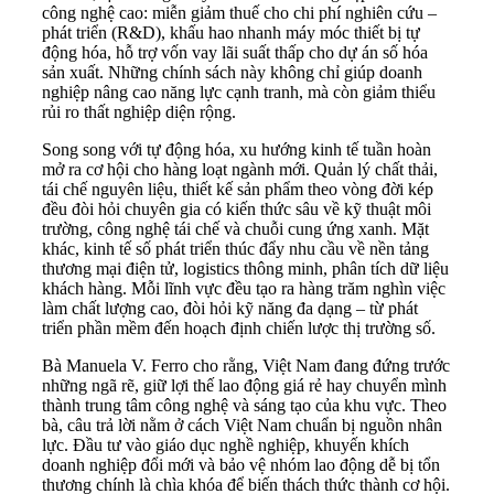
công nghệ cao: miễn giảm thuế cho chi phí nghiên cứu –
phát triển (R&D), khấu hao nhanh máy móc thiết bị tự
động hóa, hỗ trợ vốn vay lãi suất thấp cho dự án số hóa
sản xuất. Những chính sách này không chỉ giúp doanh
nghiệp nâng cao năng lực cạnh tranh, mà còn giảm thiểu
rủi ro thất nghiệp diện rộng.
Song song với tự động hóa, xu hướng kinh tế tuần hoàn
mở ra cơ hội cho hàng loạt ngành mới. Quản lý chất thải,
tái chế nguyên liệu, thiết kế sản phẩm theo vòng đời kép
đều đòi hỏi chuyên gia có kiến thức sâu về kỹ thuật môi
trường, công nghệ tái chế và chuỗi cung ứng xanh. Mặt
khác, kinh tế số phát triển thúc đẩy nhu cầu về nền tảng
thương mại điện tử, logistics thông minh, phân tích dữ liệu
khách hàng. Mỗi lĩnh vực đều tạo ra hàng trăm nghìn việc
làm chất lượng cao, đòi hỏi kỹ năng đa dạng – từ phát
triển phần mềm đến hoạch định chiến lược thị trường số.
Bà Manuela V. Ferro cho rằng, Việt Nam đang đứng trước
những ngã rẽ, giữ lợi thế lao động giá rẻ hay chuyển mình
thành trung tâm công nghệ và sáng tạo của khu vực. Theo
bà, câu trả lời nằm ở cách Việt Nam chuẩn bị nguồn nhân
lực. Đầu tư vào giáo dục nghề nghiệp, khuyến khích
doanh nghiệp đổi mới và bảo vệ nhóm lao động dễ bị tổn
thương chính là chìa khóa để biến thách thức thành cơ hội.