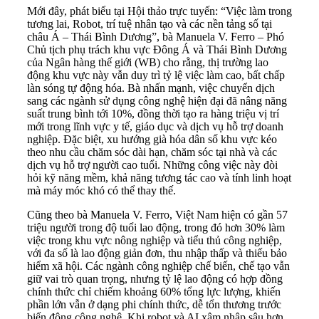
Mới đây, phát biểu tại Hội thảo trực tuyến: “Việc làm trong
tương lai, Robot, trí tuệ nhân tạo và các nền tảng số tại
châu Á – Thái Bình Dương”, bà Manuela V. Ferro – Phó
Chủ tịch phụ trách khu vực Đông Á và Thái Bình Dương
của Ngân hàng thế giới (WB) cho rằng, thị trường lao
động khu vực này vẫn duy trì tỷ lệ việc làm cao, bất chấp
làn sóng tự động hóa. Bà nhấn mạnh, việc chuyển dịch
sang các ngành sử dụng công nghệ hiện đại đã nâng năng
suất trung bình tới 10%, đồng thời tạo ra hàng triệu vị trí
mới trong lĩnh vực y tế, giáo dục và dịch vụ hỗ trợ doanh
nghiệp. Đặc biệt, xu hướng già hóa dân số khu vực kéo
theo nhu cầu chăm sóc dài hạn, chăm sóc tại nhà và các
dịch vụ hỗ trợ người cao tuổi. Những công việc này đòi
hỏi kỹ năng mềm, khả năng tương tác cao và tính linh hoạt
mà máy móc khó có thể thay thế.
Cũng theo bà Manuela V. Ferro, Việt Nam hiện có gần 57
triệu người trong độ tuổi lao động, trong đó hơn 30% làm
việc trong khu vực nông nghiệp và tiểu thủ công nghiệp,
với đa số là lao động giản đơn, thu nhập thấp và thiếu bảo
hiểm xã hội. Các ngành công nghiệp chế biến, chế tạo vẫn
giữ vai trò quan trọng, nhưng tỷ lệ lao động có hợp đồng
chính thức chỉ chiếm khoảng 60% tổng lực lượng, khiến
phần lớn vẫn ở dạng phi chính thức, dễ tổn thương trước
biến động công nghệ. Khi robot và AI xâm nhập sâu hơn,