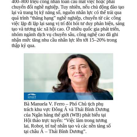
400–800 triệu công nhân toàn cầu mất việc hoặc phải
chuyển đổi nghề nghiệp. Tuy nhiên, nếu chủ động đào tạo
lại và trang bị kỹ năng số, nguồn nhân lực có thể trải qua
quá trình “thăng hạng” nghề nghiệp, chuyển từ các công
việc lặp đi lặp lại sang vị trí đòi hỏi tư duy phản biện, sáng
tạo và tương tác xã hội cao. Ở nhiều quốc gia phát triển,
nhóm ngành dịch vụ chuyên sâu, công nghệ cao đã ghi
nhận mức tăng nhu cầu nhân lực lên tới 15–20% trong
thập kỷ qua.
Bà Manuela V. Ferro – Phó Chủ tịch phụ
trách khu vực Đông Á và Thái Bình Dương
của Ngân hàng thế giới (WB) phát biểu tại
Hội thảo trực tuyến: “Việc làm trong tương
lai, Robot, trí tuệ nhân tạo và các nền tảng số
tại châu Á – Thái Bình Dương”.