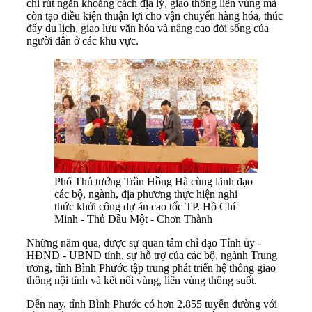
chỉ rút ngắn khoảng cách địa lý, giao thông liên vùng mà
còn tạo điều kiện thuận lợi cho vận chuyển hàng hóa, thúc
đẩy du lịch, giao lưu văn hóa và nâng cao đời sống của
người dân ở các khu vực.
Phó Thủ tướng Trần Hồng Hà cùng lãnh đạo
các bộ, ngành, địa phương thực hiện nghi
thức khởi công dự án cao tốc TP. Hồ Chí
Minh - Thủ Dầu Một - Chơn Thành
Những năm qua, được sự quan tâm chỉ đạo Tỉnh ủy -
HĐND - UBND tỉnh, sự hỗ trợ của các bộ, ngành Trung
ương, tỉnh Bình Phước tập trung phát triển hệ thống giao
thông nội tỉnh và kết nối vùng, liên vùng thông suốt.
Đến nay, tỉnh Bình Phước có hơn 2.855 tuyến đường với