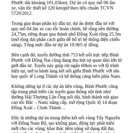
Phước dài khoảng 101,03km). Dự án có quy mô 06 làn
xe, vận tốc thiết kế 120 km/giờ theo tiêu chuẩn TCVN
5729:2012.
Trong giai đoạn phân kỳ đầu tư, dự án được đầu tư với
quy mô 04 làn xe cao tốc hoàn chỉnh, bề rộng nền đường
24,75m, riêng đoạn qua thành phố Đồng Xoài rộng 25,5m
(mở rộng dải phân cách giữa để bố trí hệ thống điện chiếu
sáng). Tổng mức đầu tư dự án 19.965 tỷ đồng.
Bên cạnh đó, tuyến đường tỉnh 753 kết nối trực tiếp Bình
Phước với Đồng Nai cũng đang thu hút sự quan tâm lớn từ
giới đầu tư. Tuyến này giúp rút ngắn 60km so với lộ trình
hiện tại, mở ra hành lang kết nối giữa Bình Phước với sân
bay quốc tế Long Thành và hệ thống cảng biển phía Nam.
Không dừng lại ở các dự án liên vùng, Bình Phước cũng
tập trung phát triển các tuyến giao thông nội tỉnh như
đường Hải Thượng Lãn Ông nối dài, hình thành nút giao
cao tốc Bắc – Nam; nâng cấp, mở rộng Quốc lộ 14 đoạn
Đồng Xoài – Chơn Thành…
Đây là những dự án trọng điểm kết nối vùng Tây Nguyên
với Đông Nam Bộ, tạo không gian, động lực phát triển
mới cho các vùng; khai thác tiềm năng sử dụng đất đai,