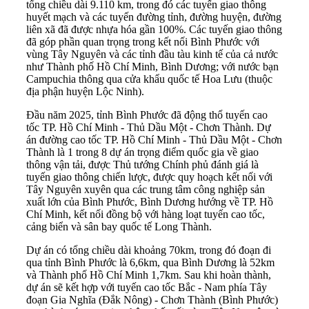
tổng chiều dài 9.110 km, trong đó các tuyến giao thông
huyết mạch và các tuyến đường tỉnh, đường huyện, đường
liên xã đã được nhựa hóa gần 100%. Các tuyến giao thông
đã góp phần quan trọng trong kết nối Bình Phước với
vùng Tây Nguyên và các tỉnh đầu tàu kinh tế của cả nước
như Thành phố Hồ Chí Minh, Bình Dương; với nước bạn
Campuchia thông qua cửa khẩu quốc tế Hoa Lưu (thuộc
địa phận huyện Lộc Ninh).
Đầu năm 2025, tỉnh Bình Phước đã động thổ tuyến cao
tốc TP. Hồ Chí Minh - Thủ Dầu Một - Chơn Thành. Dự
án đường cao tốc TP. Hồ Chí Minh - Thủ Dầu Một - Chơn
Thành là 1 trong 8 dự án trọng điểm quốc gia về giao
thông vận tải, được Thủ tướng Chính phủ đánh giá là
tuyến giao thông chiến lược, được quy hoạch kết nối với
Tây Nguyên xuyên qua các trung tâm công nghiệp sản
xuất lớn của Bình Phước, Bình Dương hướng về TP. Hồ
Chí Minh, kết nối đồng bộ với hàng loạt tuyến cao tốc,
cảng biển và sân bay quốc tế Long Thành.
Dự án có tổng chiều dài khoảng 70km, trong đó đoạn đi
qua tỉnh Bình Phước là 6,6km, qua Bình Dương là 52km
và Thành phố Hồ Chí Minh 1,7km. Sau khi hoàn thành,
dự án sẽ kết hợp với tuyến cao tốc Bắc - Nam phía Tây
đoạn Gia Nghĩa (Đắk Nông) - Chơn Thành (Bình Phước)