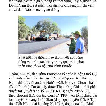
tạo thành các trục giao thông kết nối vùng Tây Nguyên và
Đông Nam Bộ, rút ngắn thời gian di chuyển, chi phí vận
tải và đảm bảo an toàn giao thông.
Phát triển hệ thống giao thông kết nối vùng
đóng vai trò quan trọng trong quá trình phát
triển kinh tế-xã hội của Bình Phước
Tháng 4/2025, tỉnh Bình Phước đã tổ chức lễ động thổ Dự
án thành phần 1 đầu tư xây dựng đường cao tốc Bắc -
Nam phía Tây đoạn Gia Nghĩa (Đắk Nông) - Chơn Thành
(Bình Phước). Dự án này được Thủ tướng Chính phủ phê
duyệt tại Quyết định số 856/QĐ-TTg ngày 28/4/2025,
theo phương thức đối tác công tư (PPP), với tổng chiều dài
toàn tuyến khoảng 124,13km (đoạn qua huyện Đắk R’lấp,
tỉnh Đắk Nông dài khoảng 23,10km, đoạn qua tỉnh Bình