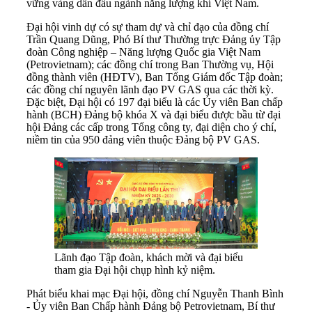
vững vàng dẫn đầu ngành năng lượng khí Việt Nam.
Đại hội vinh dự có sự tham dự và chỉ đạo của đồng chí
Trần Quang Dũng, Phó Bí thư Thường trực Đảng ủy Tập
đoàn Công nghiệp – Năng lượng Quốc gia Việt Nam
(Petrovietnam); các đồng chí trong Ban Thường vụ, Hội
đồng thành viên (HĐTV), Ban Tổng Giám đốc Tập đoàn;
các đồng chí nguyên lãnh đạo PV GAS qua các thời kỳ.
Đặc biệt, Đại hội có 197 đại biểu là các Ủy viên Ban chấp
hành (BCH) Đảng bộ khóa X và đại biểu được bầu từ đại
hội Đảng các cấp trong Tổng công ty, đại diện cho ý chí,
niềm tin của 950 đảng viên thuộc Đảng bộ PV GAS.
Lãnh đạo Tập đoàn, khách mời và đại biểu
tham gia Đại hội chụp hình kỷ niệm.
Phát biểu khai mạc Đại hội, đồng chí Nguyễn Thanh Bình
- Ủy viên Ban Chấp hành Đảng bộ Petrovietnam, Bí thư