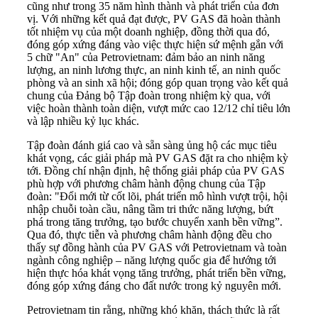
cũng như trong 35 năm hình thành và phát triển của đơn
vị. Với những kết quả đạt được, PV GAS đã hoàn thành
tốt nhiệm vụ của một doanh nghiệp, đồng thời qua đó,
đóng góp xứng đáng vào việc thực hiện sứ mệnh gắn với
5 chữ "An" của Petrovietnam: đảm bảo an ninh năng
lượng, an ninh lương thực, an ninh kinh tế, an ninh quốc
phòng và an sinh xã hội; đóng góp quan trọng vào kết quả
chung của Đảng bộ Tập đoàn trong nhiệm kỳ qua, với
việc hoàn thành toàn diện, vượt mức cao 12/12 chỉ tiêu lớn
và lập nhiều kỷ lục khác.
Tập đoàn đánh giá cao và sẵn sàng ủng hộ các mục tiêu
khát vọng, các giải pháp mà PV GAS đặt ra cho nhiệm kỳ
tới. Đồng chí nhận định, hệ thống giải pháp của PV GAS
phù hợp với phương châm hành động chung của Tập
đoàn: "Đổi mới từ cốt lõi, phát triển mô hình vượt trội, hội
nhập chuỗi toàn cầu, nâng tầm tri thức năng lượng, bứt
phá trong tăng trưởng, tạo bước chuyển xanh bền vững”.
Qua đó, thực tiễn và phương châm hành động đều cho
thấy sự đồng hành của PV GAS với Petrovietnam và toàn
ngành công nghiệp – năng lượng quốc gia để hướng tới
hiện thực hóa khát vọng tăng trưởng, phát triển bền vững,
đóng góp xứng đáng cho đất nước trong kỷ nguyên mới.
Petrovietnam tin rằng, những khó khăn, thách thức là rất