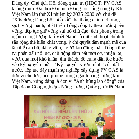
Đảng ủy, Chủ tịch Hội đồng quản trị (HĐQT) PV GAS
khẳng định: Đại hội Đại biểu Đảng bộ Tổng công ty Khí
Việt Nam lần thứ XI nhiệm kỳ 2025-2030 với chủ đề
“Xây dựng Đảng bộ “bốn tốt”, hệ thống chính trị trong
sạch vững mạnh; phát triển Tổng công ty theo hướng bền
vững, tiếp tục giữ vững vai trò chủ đạo, tiên phong trong
ngành năng lượng khí Việt Nam” là đợt sinh hoạt chính trị
sâu rộng thể hiện khát vọng, ý chí quyết tâm mạnh mẽ của
tập thể cán bộ, đảng viên, người lao động toàn Tổng công
ty; phấn đấu nỗ lực, chủ động nắm bắt thời cơ, thuận lợi,
vượt qua mọi khó khăn, thử thách, để cùng dân tộc bước
vào kỷ nguyên mới – “Kỷ nguyên vươn mình” của đất
nước, tiếp tục đẩy mạnh sự nghiệp xây dựng PV GAS là
đơn vị chủ lực, tiên phong trong ngành năng lượng khí
Việt Nam, xứng đáng là đơn vị “Anh hùng lao động” của
Tập đoàn Công nghiệp - Năng lượng Quốc gia Việt Nam.