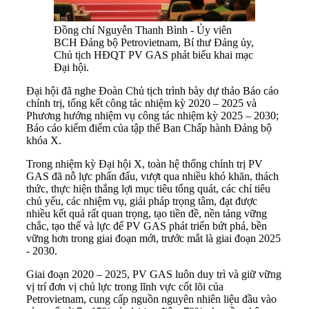
Đồng chí Nguyễn Thanh Bình - Ủy viên
BCH Đảng bộ Petrovietnam, Bí thư Đảng ủy,
Chủ tịch HĐQT PV GAS phát biểu khai mạc
Đại hội.
Đại hội đã nghe Đoàn Chủ tịch trình bày dự thảo Báo cáo
chính trị, tổng kết công tác nhiệm kỳ 2020 – 2025 và
Phương hướng nhiệm vụ công tác nhiệm kỳ 2025 – 2030;
Báo cáo kiểm điểm của tập thể Ban Chấp hành Đảng bộ
khóa X.
Trong nhiệm kỳ Đại hội X, toàn hệ thống chính trị PV
GAS đã nỗ lực phấn đấu, vượt qua nhiều khó khăn, thách
thức, thực hiện thắng lợi mục tiêu tổng quát, các chỉ tiêu
chủ yếu, các nhiệm vụ, giải pháp trọng tâm, đạt được
nhiều kết quả rất quan trọng, tạo tiền đề, nền tảng vững
chắc, tạo thế và lực để PV GAS phát triển bứt phá, bền
vững hơn trong giai đoạn mới, trước mắt là giai đoạn 2025
- 2030.
Giai đoạn 2020 – 2025, PV GAS luôn duy trì và giữ vững
vị trí đơn vị chủ lực trong lĩnh vực cốt lõi của
Petrovietnam, cung cấp nguồn nguyên nhiên liệu đầu vào