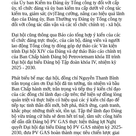
của Ủy ban Kiểm tra Đảng ủy Tổng công ty đối với cấp
ủy, tổ chức đảng và ủy ban kiểm tra cấp dưới về công tác
kiểm tra, giám sát; (iv)
Tăng cường, nâng cao hiệu quả lãnh
đạo của Đảng ủy, Ban Thường vụ Đảng ủy Tổng công ty
đối với công tác dân vận và các tổ chức chính trị - xã hội.
Đại hội cũng thông qua Báo cáo tổng hợp ý kiến của các
tổ chức đảng trực thuộc, của cán bộ, đảng viên và người
lao động Tổng công ty đóng góp dự thảo các Văn kiện
trình Đại hội XIV của Đảng và dự thảo Báo cáo chính trị
của Ban Chấp hành Đảng bộ Petrovietnam khóa III trình
Đại hội đại biểu Đảng bộ Tập đoàn khóa IV, nhiệm kỳ
2025 - 2030.
Phát biểu bế mạc đại hội, đồng chí Nguyễn Thanh Bình
trân trọng cảm ơn Đại hội đã tin tưởng, tín nhiệm và bầu
Ban Chấp hành mới; trân trọng và tiếp thu ý kiến chỉ đạo
của các đồng chí lãnh đạo cấp trên; thể hiện sự đồng lòng
quán triệt và thực hiện có hiệu quả các ý kiến chỉ đạo để
tiếp tục tinh thần đổi mới, bứt phá, thích ứng, cạnh tranh,
khắc phục những thiết sót, tồn tại. Tập thể lãnh đạo Đảng
bộ vừa trúng cử hứa sẽ đem hết trí tuệ, tâm sức cống hiến
để dẫn dắt Đảng bộ PV GAS thực hiện thắng lợi Nghị
quyết Đại hội đại biểu Đảng bộ PV GAS nhiệm kỳ 2025-
2030, đưa PV GAS hoàn thành mục tiêu chiến lược giai