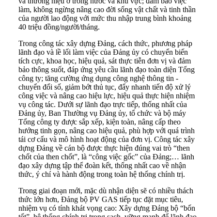
và thương hiệu ở trong nước và khu vực; đảm bảo việc
làm, không ngừng nâng cao đời sống vật chất và tinh thần
của người lao động với mức thu nhập trung bình khoảng
40 triệu đồng/người/tháng.
Trong công tác xây dựng Đảng, cách thức, phương pháp
lãnh đạo và lề lối làm việc của Đảng ủy có chuyển biến
tích cực, khoa học, hiệu quả, sát thực tiễn đơn vị và đảm
bảo thông suốt, đáp ứng yêu cầu lãnh đạo toàn diện Tổng
công ty; tăng cường ứng dụng công nghệ thông tin -
chuyển đổi số, giảm bớt thủ tục, đẩy nhanh tiến độ xử lý
công việc và nâng cao hiệu lực, hiệu quả thực hiện nhiệm
vụ công tác. Dưới sự lãnh đạo trực tiếp, thống nhất của
Đảng ủy, Ban Thường vụ Đảng ủy, tổ chức và bộ máy
Tổng công ty được sắp xếp, kiện toàn, nâng cấp theo
hướng tinh gọn, nâng cao hiệu quả, phù hợp với quá trình
tái cơ cấu và mô hình hoạt động của đơn vị. Công tác xây
dựng Đảng về cán bộ được thực hiện đúng vai trò “then
chốt của then chốt”, là “công việc gốc” của Đảng;… lãnh
đạo xây dựng tập thể đoàn kết, thống nhất cao về nhận
thức, ý chí và hành động trong toàn hệ thống chính trị.
Trong giai đoạn mới, mặc dù nhận diện sẽ có nhiều thách
thức lớn hơn, Đảng bộ PV GAS tiếp tục đặt mục tiêu,
nhiệm vụ có tính khát vọng cao: Xây dựng Đảng bộ “bốn
tốt”, hệ thống chính trị trong sạch, vững mạnh để lãnh đạo