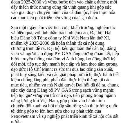
đoạn 2025-2030 và vững bước tiến vào chặng đường mới
đầy thách thức nhưng cũng rất vinh quang khi góp sức
vào giai đoạn chuyển mình của cả dân tộc, hiện thực hóa
các mục tiêu phát triển bền vững của Tập đoàn.
Sau một ngày làm việc tích cực, khẩn trương, nghiêm túc
và hiệu quả, với tinh thần trách nhiệm cao, Đại hội Đại
biểu Đảng bộ Tổng công ty Khí Việt Nam lần thứ XI,
nhiệm kỳ 2025-2030 đã hoàn thành tất cả nội dung
chương trình đề ra. Đại hội kêu gọi toàn thể cán bộ, đảng
viên và người lao động PV GAS tăng cường đoàn kết, tiếp
bước truyền thống của đơn vị Anh hùng lao động thời kỳ
đổi mới, tiếp tục đẩy mạnh học tập và làm theo tấm gương
đạo đức Hồ Chí Minh; ra sức thi đua lao động sản xuất,
phát huy sáng kiến và các giải pháp hữu ích, thực hành tiết
kiệm chống lãng phí, phấn đấu thực hiện thắng lợi các
mục tiêu, nhiệm vụ mà Nghị quyết Đại hội đã đề ra, chung
sức xây dựng Đảng bộ PV GAS trong sạch vững mạnh;
tiếp tục giữ vững vai trò chủ đạo, tiên phong trong ngành
năng lượng khí Việt Nam, góp phần vào hành trình
chuyển đổi xanh và hội nhập sâu rộng vào thị trường quốc
tế; đóng góp to lớn hơn nữa cho sự phát triển của
Petrovietnam và sự nghiệp phát triển kinh tế xã hội của đất
nước.