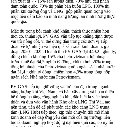
sản xuất từ 7 - 15% sản lượng điện, 70% nhu cầu phân
đạm toàn quốc, 70% thị phần bán buôn LPG, 100% thị
phần khí đường ống và CNG, góp phần quan trọng vào
mục tiêu đảm bảo an ninh năng lượng, an ninh lương thực
quốc gia.
Mặc dù trong bối cảnh khó khăn, thách thức nhiều hơn
thời cơ, thuận lợi, PV GAS vẫn tiếp tục khẳng định được
vai trò nòng cốt, vị thế đứng đầu trong các đơn vị Tập
đoàn về lợi nhuận và hiệu quả sản xuất kinh doanh, giai
đoạn 2020 - 2025: Doanh thu PV GAS đạt 449,2 nghìn tỷ,
đồng chiếm khoảng 15% của Petrovietnam; lợi nhuận
trước thuế đạt 64,5 nghìn tỷ đồng, chiếm hơn 20% trong
tổng lợi nhuận của Petrovietnam; nộp ngân sách nhà nước
đạt 31,4 nghìn tỷ đồng, chiếm hơn 4,9% trong tổng nộp
ngân sách Nhà nước của Petrovietnam.
PV GAS tiếp tục giữ vững vai trò chủ đạo trong ngành
năng lượng khí Việt Nam; cơ bản xây dựng và hoàn thiện
hệ thống hạ tầng công nghiệp khí, đặc biệt là việc hoàn
thiện và đưa vào vận hành Kho cảng LNG Thị Vải, tạo
nền tảng, tiền đề để phát triển các kho cảng LNG trung
tâm (LNG Hub) tiếp theo; kịp thời chuyển đổi mô hình
kinh doanh để đáp ứng yêu cầu mới của thị trường; liên
tục là doanh nghiệp hoạt động đạt hiệu quả cao, có uy tín