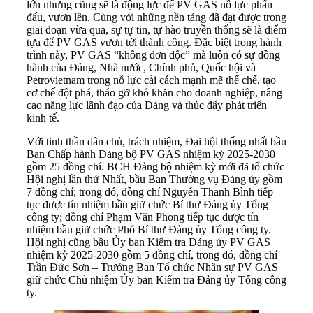
lớn nhưng cũng sẽ là động lực để PV GAS nỗ lực phấn
đấu, vươn lên. Cùng với những nền tảng đã đạt được trong
giai đoạn vừa qua, sự tự tin, tự hào truyền thống sẽ là điểm
tựa để PV GAS vươn tới thành công. Đặc biệt trong hành
trình này, PV GAS “không đơn độc” mà luôn có sự đồng
hành của Đảng, Nhà nước, Chính phủ, Quốc hội và
Petrovietnam trong nỗ lực cải cách mạnh mẽ thể chế, tạo
cơ chế đột phá, tháo gỡ khó khăn cho doanh nghiệp, nâng
cao năng lực lãnh đạo của Đảng và thúc đẩy phát triển
kinh tế.
Với tinh thần dân chủ, trách nhiệm, Đại hội thống nhất bầu
Ban Chấp hành Đảng bộ PV GAS nhiệm kỳ 2025-2030
gồm 25 đồng chí. BCH Đảng bộ nhiệm kỳ mới đã tổ chức
Hội nghị lần thứ Nhất, bầu Ban Thường vụ Đảng ủy gồm
7 đồng chí; trong đó, đồng chí Nguyễn Thanh Bình tiếp
tục được tín nhiệm bầu giữ chức Bí thư Đảng ủy Tổng
công ty; đồng chí Phạm Văn Phong tiếp tục được tín
nhiệm bầu giữ chức Phó Bí thư Đảng ủy Tổng công ty.
Hội nghị cũng bầu Ủy ban Kiểm tra Đảng ủy PV GAS
nhiệm kỳ 2025-2030 gồm 5 đồng chí, trong đó, đồng chí
Trần Đức Sơn – Trưởng Ban Tổ chức Nhân sự PV GAS
giữ chức Chủ nhiệm Ủy ban Kiểm tra Đảng ủy Tổng công
ty.