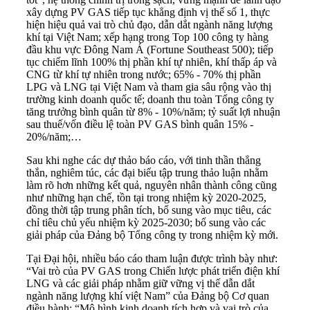
xây dựng PV GAS tiếp tục khẳng định vị thế số 1, thực
hiện hiệu quả vai trò chủ đạo, dẫn dắt ngành năng lượng
khí tại Việt Nam; xếp hạng trong Top 100 công ty hàng
đầu khu vực Đông Nam Á (Fortune Southeast 500); tiếp
tục chiếm lĩnh 100% thị phần khí tự nhiên, khí thấp áp và
CNG từ khí tự nhiên trong nước; 65% - 70% thị phần
LPG và LNG tại Việt Nam và tham gia sâu rộng vào thị
trường kinh doanh quốc tế; doanh thu toàn Tổng công ty
tăng trưởng bình quân từ 8% - 10%/năm; tỷ suất lợi nhuận
sau thuế/vốn điều lệ toàn PV GAS bình quân 15% -
20%/năm;…
Sau khi nghe các dự thảo báo cáo, với tinh thần thẳng
thắn, nghiêm túc, các đại biểu tập trung thảo luận nhằm
làm rõ hơn những kết quả, nguyên nhân thành công cũng
như những hạn chế, tồn tại trong nhiệm kỳ 2020-2025,
đồng thời tập trung phân tích, bổ sung vào mục tiêu, các
chỉ tiêu chủ yếu nhiệm kỳ 2025-2030; bổ sung vào các
giải pháp của Đảng bộ Tổng công ty trong nhiệm kỳ mới.
Tại Đại hội, nhiều báo cáo tham luận được trình bày như:
“Vai trò của PV GAS trong Chiến lược phát triển điện khí
LNG và các giải pháp nhằm giữ vững vị thế dẫn dắt
ngành năng lượng khí việt Nam” của Đảng bộ Cơ quan
điều hành; “Mô hình kinh doanh tích hợp và vai trò của