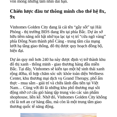
vốn mỏng nhưng tầm nhìn dài hạn.
Chiến lược đầu tư thông minh cho thế hệ 8x,
9x
Vinhomes Golden City đang là cái tên “gây sốt” tại Hải
Phòng - thị trường BĐS đang lên tại phía Bắc. Dự án sở
hữu tiềm năng nổi bật nhờ tọa lạc tại vị trí “cửa ngõ vàng”
phía Đông Nam thành phố Cảng - trung tâm của mạng
lưới hạ tầng giao thông, đô thị được quy hoạch đồng bộ,
hiện đại.
Dự án quy mô hơn 240 ha này được định vị trở thành khu
đô thị xanh - thông minh - giao thương hàng đầu miền
Bắc. Tại đây, Vinhomes sẽ kiến tạo một hệ sinh thái xanh
rộng 40ha, tổ hợp chăm sóc sức khỏe toàn diện Wellness
Center, khu thương mại dịch vụ Grand Therapy, phố ẩm
thực - mua sắm - giải trí và chữa lành đầu tiên tại Việt
Nam… Cùng với đó là những khu phố thương mại sôi
động nhờ cơ cấu giỏ hàng tập trung vào các sản phẩm
shophouse, liền kề. Nhờ đó, Vinhomes Golden City không
chỉ là nơi an cư hàng đầu, mà còn là một trung tâm giao
thương quốc tế năng động.