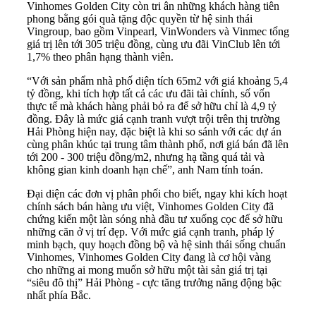
Vinhomes Golden City còn tri ân những khách hàng tiên
phong bằng gói quà tặng độc quyền từ hệ sinh thái
Vingroup, bao gồm Vinpearl, VinWonders và Vinmec tổng
giá trị lên tới 305 triệu đồng, cùng ưu đãi VinClub lên tới
1,7% theo phân hạng thành viên.
“Với sản phẩm nhà phố diện tích 65m2 với giá khoảng 5,4
tỷ đồng, khi tích hợp tất cả các ưu đãi tài chính, số vốn
thực tế mà khách hàng phải bỏ ra để sở hữu chỉ là 4,9 tỷ
đồng. Đây là mức giá cạnh tranh vượt trội trên thị trường
Hải Phòng hiện nay, đặc biệt là khi so sánh với các dự án
cùng phân khúc tại trung tâm thành phố, nơi giá bán đã lên
tới 200 - 300 triệu đồng/m2, nhưng hạ tầng quá tải và
không gian kinh doanh hạn chế”, anh Nam tính toán.
Đại diện các đơn vị phân phối cho biết, ngay khi kích hoạt
chính sách bán hàng ưu việt, Vinhomes Golden City đã
chứng kiến một làn sóng nhà đầu tư xuống cọc để sở hữu
những căn ở vị trí đẹp. Với mức giá cạnh tranh, pháp lý
minh bạch, quy hoạch đồng bộ và hệ sinh thái sống chuẩn
Vinhomes, Vinhomes Golden City đang là cơ hội vàng
cho những ai mong muốn sở hữu một tài sản giá trị tại
“siêu đô thị” Hải Phòng - cực tăng trưởng năng động bậc
nhất phía Bắc.