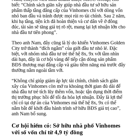
biết: “Chính sách giãn xây giúp nhà đầu tư sở hữu sản
phẩm thấp tầng đẳng cấp của Vinhomes chỉ với dòng vốn
nhỏ ban đầu và tránh được mọi rủi ro tài chính. Sau 2 năm,
khi hạ tầng, tiện ích đã hoàn thiện và cư dân về ở đông
đúc, tài sản sẽ tăng giá trị rõ rệt, mang lại lợi nhuận lớn cho
nhà đầu tư tiên phong”.
Theo anh Nam, đây cũng là lý do khiến Vinhomes Golden
City trở thành “đích ngắm” của giới đầu tư nhỏ lẻ. Đặc
biệt, với nhóm nhà đầu tư trẻ thế hệ 8x, 9x với tầm nhìn
dài hạn, đây là cơ hội vàng để tiếp cận dòng sản phẩm
BĐS thương mại đẳng cấp và giàu tiềm năng mà trước đây
thường nằm ngoài tầm với.
“Không chỉ giúp giảm áp lực tài chính, chính sách giãn
xây của Vinhomes còn mở ra khoảng thời gian đủ dài để
nhà đầu tư trẻ tích lũy thêm vốn, hoặc tận dụng thời điểm
thị trường phục hồi để tối đa hóa lợi nhuận. Đây là lợi thế
chỉ có tại dự án của Vinhomes mà thế hệ 8x, 9x có thể
nắm bắt để khởi đầu hành trình sở hữu BĐS giá trị cao”,
anh Nam bổ sung.
Cơ hội hiếm có: Sở hữu nhà phố Vinhomes
với số vốn chỉ từ 4,9 tỷ đồng