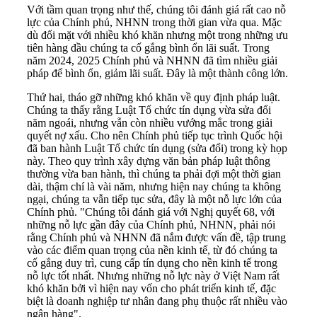
Với tầm quan trọng như thế, chúng tôi đánh giá rất cao nỗ
lực của Chính phủ, NHNN trong thời gian vừa qua. Mặc
dù đối mặt với nhiều khó khăn nhưng một trong những ưu
tiên hàng đầu chúng ta cố gắng bình ổn lãi suất. Trong
năm 2024, 2025 Chính phủ và NHNN đã tìm nhiều giải
pháp để bình ổn, giảm lãi suất. Đây là một thành công lớn.
Thứ hai, tháo gỡ những khó khăn về quy định pháp luật.
Chúng ta thấy rằng Luật Tổ chức tín dụng vừa sửa đổi
năm ngoái, nhưng vẫn còn nhiều vướng mắc trong giải
quyết nợ xấu. Cho nên Chính phủ tiếp tục trình Quốc hội
đã ban hành Luật Tổ chức tín dụng (sửa đổi) trong kỳ họp
này. Theo quy trình xây dựng văn bản pháp luật thông
thường vừa ban hành, thì chúng ta phải đợi một thời gian
dài, thậm chí là vài năm, nhưng hiện nay chúng ta không
ngại, chúng ta vẫn tiếp tục sửa, đây là một nỗ lực lớn của
Chính phủ. "Chúng tôi đánh giá với Nghị quyết 68, với
những nỗ lực gần đây của Chính phủ, NHNN, phải nói
rằng Chính phủ và NHNN đã nắm được vấn đề, tập trung
vào các điểm quan trọng của nền kinh tế, từ đó chúng ta
cố gắng duy trì, cung cấp tín dụng cho nền kinh tế trong
nỗ lực tốt nhất. Nhưng những nỗ lực này ở Việt Nam rất
khó khăn bởi vì hiện nay vốn cho phát triển kinh tế, đặc
biệt là doanh nghiệp tư nhân đang phụ thuộc rất nhiều vào
ngân hàng".