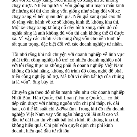
chạy được. Nhiều người ví vốn giống như mạch máu kinh
tế nhưng tôi thì cho rằng vốn giống như xăng đối với xe
chạy xăng vì liên quan đến giá. Nếu giá xăng quá cao thì
rõ ràng vận hành về xe sẽ không kinh tế, không khả thi.
Một xe chạy xăng không đổ đầy bình xăng, điều đó có
nghĩa rằng là anh không đủ vốn thì anh không thể đi được
xa. Vì vậy các chính sách cung ứng vốn cho nền kinh tế
rất quan trọng, đặc biệt đối với các doanh nghiệp tư nhân.
Tôi nhớ rằng khi nói chuyện với doanh nghiệp về lĩnh vực
phát triển công nghiệp hỗ trợ, có nhiều doanh nghiệp nói
với tôi rằng thực ra không phải là doanh nghiệp Việt Nam
không đủ khả năng, không đủ trình độ công nghệ để phát
triển công nghiệp hỗ trợ, Mà bởi vì điểm bất lợi của chúng
ta là vốn", ông bày tỏ.
Chuyên gia theo đó nhấn mạnh nếu như các doanh nghiệp
Nhật Bản, Hàn Quốc, Đài Loan (Trung Quốc),... có thể
tiếp cận được với những nguồn vốn chi phí thấp, rẻ, dài
hạn, có thể lãi suất chỉ 2-3%/năm. Trong khi đó nếu doanh
nghiệp Việt Nam vay vốn ngân hàng với lãi suất cao và
đầu tư dài hạn thì về mặt bài toán kinh tế không khả thi,
không hiệu quả. Chi phí vốn quyết định chi phí kinh
doanh, hiệu quả đầu tư rất lớn.