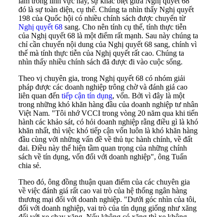
làm trong lĩnh vực này, sự khác biệt giữa Nghị quyết 68
đó là sự toàn diện, cụ thể. Chúng ta nhìn thấy Nghị quyết
198 của Quốc hội có nhiều chính sách được chuyển từ
Nghị quyết 68
sang. Cho nên tính cụ thể, tính thực tiễn
của Nghị quyết 68 là một điểm rất mạnh. Sau này chúng ta
chỉ cần chuyển nội dung của Nghị quyết 68 sang, chính vì
thế mà tính thực tiễn của Nghị quyết rất cao. Chúng ta
nhìn thấy nhiều chính sách đã được đi vào cuộc sống.
Theo vị chuyên gia, trong Nghị quyết 68 có nhóm giải
pháp được các doanh nghiệp trông chờ và đánh giá cao
liên quan đến
tiếp cận tín dụng
, vốn. Bởi vì đây là một
trong những khó khăn hàng đầu của doanh nghiệp tư nhân
Việt Nam. "Tôi nhớ VCCI trong vòng 20 năm qua khi tiến
hành các khảo sát, có hỏi doanh nghiệp rằng điều gì là khó
khăn nhất, thì việc khó tiếp cận vốn luôn là khó khăn hàng
đầu cùng với những vấn đề về thủ tục hành chính, về đất
đai. Điều này thể hiện tầm quan trọng của những chính
sách về tín dụng, vốn đối với doanh nghiệp", ông Tuấn
chia sẻ.
Theo đó, ông đồng thuận quan điểm của các chuyên gia
về việc đánh giá rất cao vai trò của hệ thống ngân hàng
thương mại đối với doanh nghiệp. "Dưới góc nhìn của tôi,
đối với doanh nghiệp, vai trò của tín dụng giống như xăng
đối với xe chạy xăng. Nếu không có xăng thì xe không