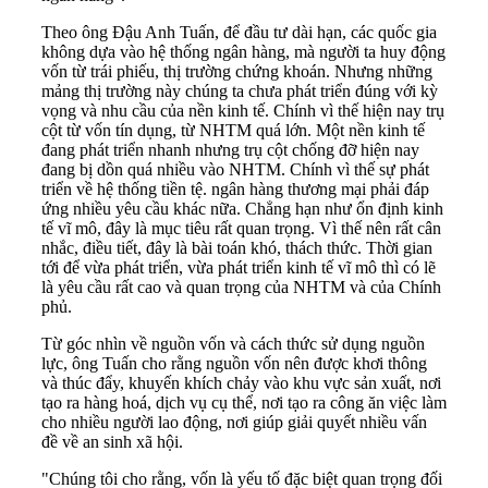
Theo ông Đậu Anh Tuấn, để đầu tư dài hạn, các quốc gia
không dựa vào hệ thống ngân hàng, mà người ta huy động
vốn từ trái phiếu, thị trường chứng khoán. Nhưng những
mảng thị trường này chúng ta chưa phát triển đúng với kỳ
vọng và nhu cầu của nền kinh tế. Chính vì thế hiện nay trụ
cột từ vốn tín dụng, từ NHTM quá lớn. Một nền kinh tế
đang phát triển nhanh nhưng trụ cột chống đỡ hiện nay
đang bị dồn quá nhiều vào NHTM. Chính vì thế sự phát
triển về hệ thống tiền tệ. ngân hàng thương mại phải đáp
ứng nhiều yêu cầu khác nữa. Chẳng hạn như ổn định kinh
tế vĩ mô, đây là mục tiêu rất quan trọng. Vì thế nên rất cân
nhắc, điều tiết, đây là bài toán khó, thách thức. Thời gian
tới để vừa phát triển, vừa phát triển kinh tế vĩ mô thì có lẽ
là yêu cầu rất cao và quan trọng của NHTM và của Chính
phủ.
Từ góc nhìn về nguồn vốn và cách thức sử dụng nguồn
lực, ông Tuấn cho rằng nguồn vốn nên được khơi thông
và thúc đẩy, khuyến khích chảy vào khu vực sản xuất, nơi
tạo ra hàng hoá, dịch vụ cụ thể, nơi tạo ra công ăn việc làm
cho nhiều người lao động, nơi giúp giải quyết nhiều vấn
đề về an sinh xã hội.
"Chúng tôi cho rằng, vốn là yếu tố đặc biệt quan trọng đối